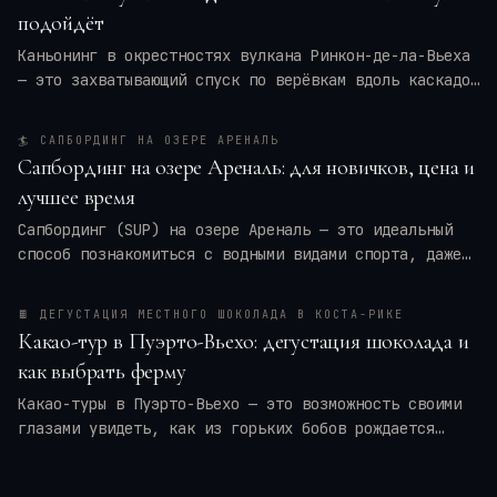
подойдёт
Каньонинг в окрестностях вулкана Ринкон-де-ла-Вьеха
— это захватывающий спуск по верёвкам вдоль каскадов
воды, прыжки в природные бассейны и преодоление
узких ущелий. Для кого это приключение — для
🏄
САПБОРДИНГ НА ОЗЕРЕ АРЕНАЛЬ
новичков или только для профи? Мы разберём программу
Сапбординг на озере Ареналь: для новичков, цена и
тура, требования к физической форме, оптимальные
лучшее время
месяцы и актуальные цены на 2026 год. Вы также
получите практические советы по экипировке и
Сапбординг (SUP) на озере Ареналь — это идеальный
безопасности, чтобы ваше путешествие в
Коста-Рику
способ познакомиться с водными видами спорта, даже
оставило только восторг.
если вы новичок. Спокойные воды, панорамные виды на
вулкан Ареналь и тропические леса создают уникальную
🍫
ДЕГУСТАЦИЯ МЕСТНОГО ШОКОЛАДА В КОСТА-РИКЕ
атмосферу. В этой статье я расскажу, сколько стоят
Какао-тур в Пуэрто-Вьехо: дегустация шоколада и
туры и аренда досок, когда лучше всего ехать, чтобы
как выбрать ферму
избежать ветра и дождей, и как подготовиться к
первому выходу на SUP. Вы узнаете всё, чтобы
Какао-туры в Пуэрто-Вьехо — это возможность своими
спланировать идеальный день на воде в Ла-Фортуне.
глазами увидеть, как из горьких бобов рождается
любимое лакомство. На карибском побережье Коста-Рики
вы пройдете путь от сбора плодов до дегустации