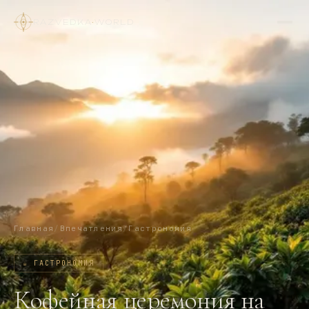
RAZVEDKA
·
WORLD
Главная
/
Впечатления
/
Гастрономия
☕
ГАСТРОНОМИЯ
Кофейная церемония на