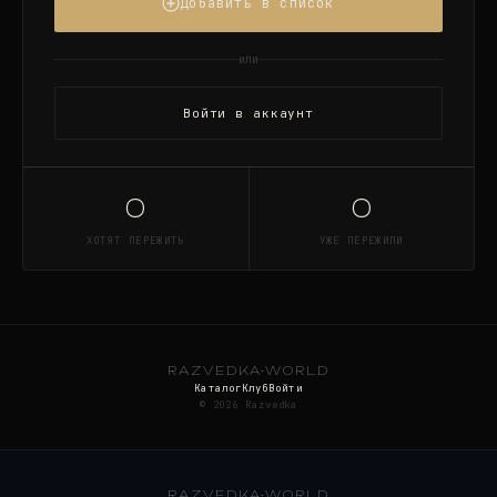
Добавить в список
или
Войти в аккаунт
0
0
ХОТЯТ ПЕРЕЖИТЬ
УЖЕ ПЕРЕЖИЛИ
RAZVEDKA
·
WORLD
Каталог
Клуб
Войти
©
2026
Razvedka
RAZVEDKA
·
WORLD