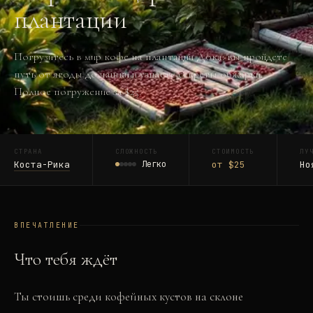
плантации
Погрузитесь в мир кофе на плантации Дока: вы пройдете
путь от ягоды до чашки и узнаете секреты обжарки.
Полное погружение за $25.
СТРАНА
СЛОЖНОСТЬ
СТОИМОСТЬ
ЛУ
Коста-Рика
Легко
от $25
Но
ВПЕЧАТЛЕНИЕ
Что тебя ждёт
Ты стоишь среди кофейных кустов на склоне