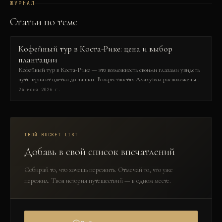
ЖУРНАЛ
Статьи по теме
Кофейный тур в Коста-Рике: цена и выбор
плантации
Кофейный тур в Коста-Рике — это возможность своими глазами увидеть
путь зерна от цветка до чашки. В окрестностях Алахуэлы расположены
десятки плантаций, предлагающих экскурсии с дегустацией. Цены
24 июня 2026 г.
варьируются от $30 до $150 в зависимости от программы и включений. В
этой статье вы узнаете, как выбрать лучшую плантацию и не
переплатить.
ТВОЙ BUCKET LIST
Добавь в свой список впечатлений
Собирай то, что хочешь пережить. Отмечай то, что уже
пережил. Твоя история путешествий — в одном месте.