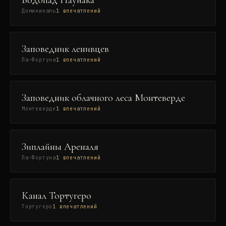
Водопад Науйака
Доминикаль
1
впечатлений
Заповедник ленивцев
Ла-Фортуна
1
впечатлений
Заповедник облачного леса Монтеверде
Монтеверде
1
впечатлений
Зиплайны Ареналя
Ла-Фортуна
1
впечатлений
Канал Тортугеро
Тортугеро
1
впечатлений