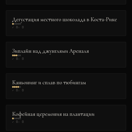
ГАСТРОНОМИЯ
Дегустация местного шоколада в Коста-Рике
✓
0
☆
0
ЭКСТРИМ
Зиплайн над джунглями Ареналя
✓
0
☆
0
ЭКСТРИМ
Каньонинг и сплав по тюбингам
✓
0
☆
0
ГАСТРОНОМИЯ
Кофейная церемония на плантации
✓
0
☆
0
ДУХОВНОЕ