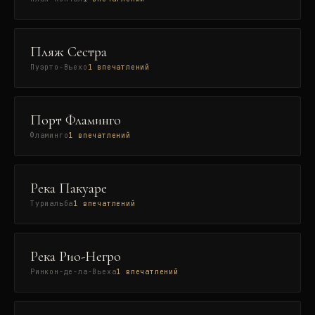
Пляж Сестра
Пуэрто-Вьехо
1
впечатлений
Порт Фламинго
Фламинго
1
впечатлений
Река Пакуаре
Туриальба
1
впечатлений
Река Рио-Негро
Ринкон-де-ла-Вьеха
1
впечатлений