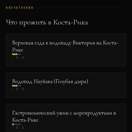
ВПЕЧАТЛЕНИЯ
Что прожить в
Коста-Рика
ПРИРОДА
Верховая езда к водопаду Виктория на Коста-
Рике
✓
0
☆
0
ПРИРОДА
Водопад Науйака (Голубая дыра)
✓
0
☆
0
ГАСТРОНОМИЯ
Гастрономический ужин с морепродуктами в
Коста-Рике
✓
0
☆
0