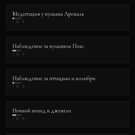
Медитация у вулкана Ареналь
✓
0
☆
0
ПРИРОДА
Наблюдение за вулканом Поас
✓
0
☆
0
ПРИРОДА
Наблюдение за птицами и колибри
✓
0
☆
0
ПРИРОДА
Ночной поход в джунгли
✓
0
☆
0
ДУХОВНОЕ