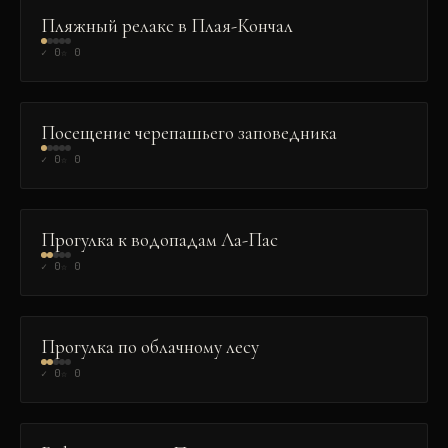
Пляжный релакс в Плая-Кончал
✓
0
☆
0
ПРИРОДА
Посещение черепашьего заповедника
✓
0
☆
0
ПРИРОДА
Прогулка к водопадам Ла-Пас
✓
0
☆
0
ПРИРОДА
Прогулка по облачному лесу
✓
0
☆
0
ЭКСТРИМ