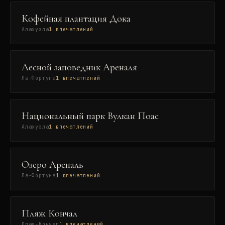
Кофейная плантация Дока
Алахуэла
1
впечатлений
Лесной заповедник Ареналя
Ла-Фортуна
1
впечатлений
Национальный парк Вулкан Поас
Алахуэла
1
впечатлений
Озеро Ареналь
Ла-Фортуна
1
впечатлений
Пляж Кончал
Плая-Кончал
1
впечатлений