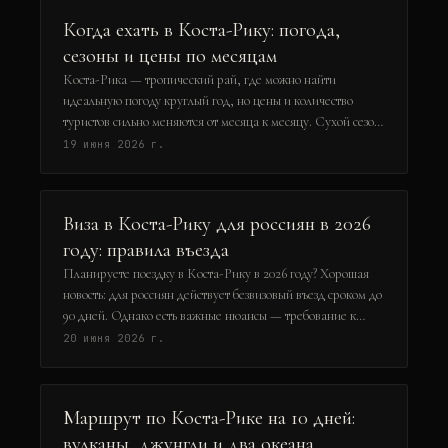
Рика дороговата, но впечатления стоят каждой короны.
Когда ехать в Коста-Рику: погода,
сезоны и цены по месяцам
Коста-Рика — тропический рай, где можно найти
идеальную погоду круглый год, но цены и количество
туристов сильно меняются от месяца к месяцу. Сухой сезон
с декабря по апрель обещает яркое солнце и пляжный
19 июня 2026 г.
отдых, а зелёный сезон с мая по ноябрь — скидки на жильё
и буйную зелень. В этой статье мы разберём погоду по
месяцам, расскажем, когда ехать за кофе, вулканами и
Виза в Коста-Рику для россиян в 2026
серфингом, и дадим реальные цифры по бюджету на 2026
году: правила въезда
год.
Планируете поездку в Коста-Рику в 2026 году? Хорошая
новость: для россиян действует безвизовый въезд сроком до
90 дней. Однако есть важные нюансы — требование к
сроку действия загранпаспорта, подтверждение обратного
20 июня 2026 г.
билета и достаточность средств. В этом гайде разберём все
актуальные правила въезда, необходимые документы и
типичные ошибки, которые могут испортить отдых.
Маршрут по Коста-Рике на 10 дней:
Читайте, чтобы без проблем пройти паспортный контроль в
вулканы, джунгли и два океана
аэропорту Сан-Хосе.