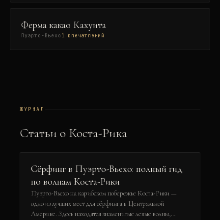
Ферма какао Кахуита
Пуэрто-Вьехо
1
впечатлений
ЖУРНАЛ
Статьи о Коста-Рика
Сёрфинг в Пуэрто-Вьехо: полный гид
по волнам Коста-Рики
Пуэрто-Вьехо на карибском побережье Коста-Рики —
одно из лучших мест для сёрфинга в Центральной
Америке. Здесь находятся знаменитые левые волны,