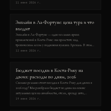
которые привлекают сёрферов со всего мира. В этом гиде
11 июня 2026 г.
вы узнаете о лучших спотах, сезонах, школах и советах по
безопасности. Готовьтесь к незабываемым волнам!
Зиплайн в Ла-Фортуне: цена тура и что
входит
Зиплайн в Ла-Фортуне — одно из самых ярких
приключений в Коста-Рике: вы пролетите над
тропическим лесом у подножия вулкана Ареналь. В этом
гайде я, travel-журналист с 10-летним опытом, расскажу,
12 июня 2026 г.
сколько стоит такой тур в 2026 году, что входит в стоимость,
и как выбрать лучшую компанию. Вы узнаете реальные
цены (от $90 до $150 на человека), список включённых
Бюджет поездки в Коста-Рику на
услуг и лайфхаки, чтобы не переплатить. Поехали!
двоих: расходы по дням, 2026
Сколько реально стоит поездка в Коста-Рику для двоих в
2026 году? Мы разобрали бюджет по дням на основе
актуальных цен на авиабилеты, отели, аренду авто,
питание и экскурсии. Вы узнаете, как спланировать 10-
19 июня 2026 г.
дневное путешествие, чтобы увидеть вулканы, джунгли и
пляжи, не выходя за рамки бюджета. Готовьтесь: Коста-