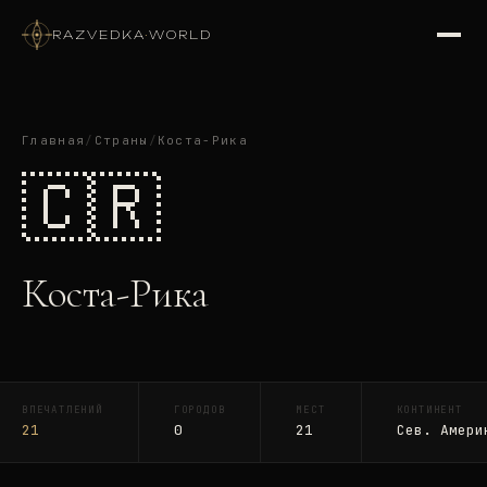
RAZVEDKA
·
WORLD
Главная
/
Страны
/
Коста-Рика
🇨🇷
Коста-Рика
ВПЕЧАТЛЕНИЙ
ГОРОДОВ
МЕСТ
КОНТИНЕНТ
21
0
21
Сев. Амери