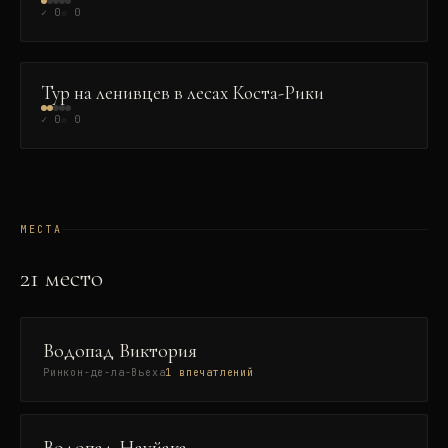
✓
0
☆
0
ПРИРОДА
Тур на ленивцев в лесах Коста-Рики
✓
0
☆
0
МЕСТА
21
место
Водопад Виктория
Ринкон-де-ла-Вьеха
1
впечатлений