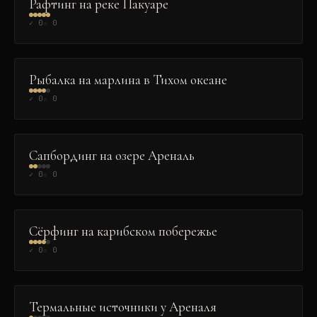
Рафтинг на реке Пакуаре
✓
0
☆
0
ЭКСТРИМ
Рыбалка на марлина в Тихом океане
✓
0
☆
0
ЭКСТРИМ
Сапбординг на озере Ареналь
✓
0
☆
0
ЭКСТРИМ
Сёрфинг на карибском побережье
✓
0
☆
0
ДУХОВНОЕ
Термальные источники у Ареналя