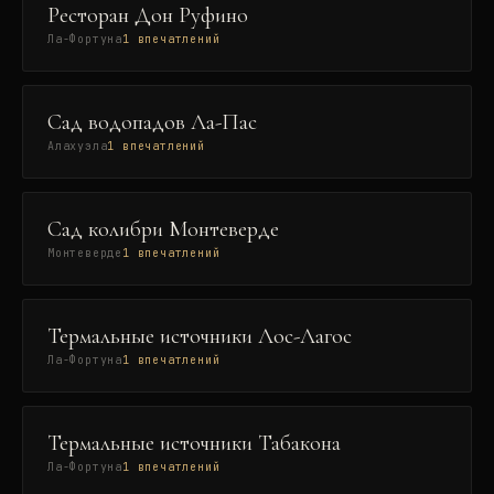
Ресторан Дон Руфино
Ла-Фортуна
1
впечатлений
Сад водопадов Ла-Пас
Алахуэла
1
впечатлений
Сад колибри Монтеверде
Монтеверде
1
впечатлений
Термальные источники Лос-Лагос
Ла-Фортуна
1
впечатлений
Термальные источники Табакона
Ла-Фортуна
1
впечатлений