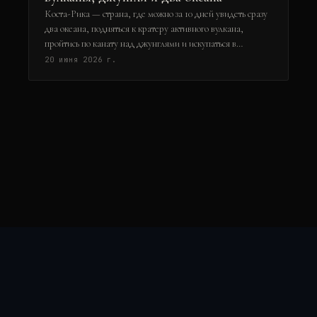
Коста-Рика — страна, где можно за 10 дней увидеть сразу
два океана, подняться к кратеру активного вулкана,
пройтись по канату над джунглями и искупаться в
термальных источниках. В этом гайде — проверенный
20 июня 2026 г.
маршрут, который охватывает главные природные
символы страны: от вулканов центрального нагорья до
пляжей Карибского и Тихого океанов. Вы узнаете, как
спланировать логистику, сколько это стоит (цены указаны
на июнь 2026 года) и какие активности нельзя пропустить.
RAZVEDKA
·
WORLD
Каталог
Страны
Клуб
Войти
©
2026
Razvedka