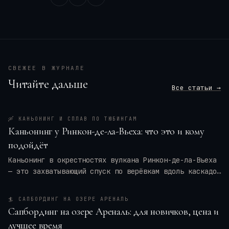
СВЕЖЕЕ В ЖУРНАЛЕ
Читайте дальше
Все статьи →
🛶
КАНЬОНИНГ И СПЛАВ ПО ТЮБИНГАМ
Каньонинг у Ринкон-де-ла-Вьеха: что это и кому
подойдёт
Каньонинг в окрестностях вулкана Ринкон-де-ла-Вьеха
— это захватывающий спуск по верёвкам вдоль каскадов
воды, прыжки в природные бассейны и преодоление
узких ущелий. Для кого это приключение — для
🏄
САПБОРДИНГ НА ОЗЕРЕ АРЕНАЛЬ
новичков или только для профи? Мы разберём программу
Сапбординг на озере Ареналь: для новичков, цена и
тура, требования к физической форме, оптимальные
лучшее время
месяцы и актуальные цены на 2026 год. Вы также