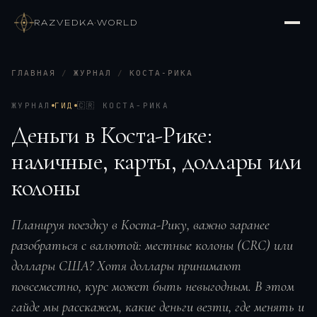
RAZVEDKA
·
WORLD
ГЛАВНАЯ
/
ЖУРНАЛ
/
КОСТА-РИКА
ЖУРНАЛ
ГИД
🇨🇷
КОСТА-РИКА
Деньги в Коста-Рике:
наличные, карты, доллары или
колоны
Планируя поездку в Коста-Рику, важно заранее
разобраться с валютой: местные колоны (CRC) или
доллары США? Хотя доллары принимают
повсеместно, курс может быть невыгодным. В этом
гайде мы расскажем, какие деньги везти, где менять и