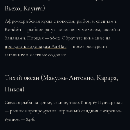
Вьехо, Кауита)
Афро-карибская кухня с кокосом, рыбой и специями.
Rondón
— рыбное рагу с кокосовым молоком, юккой и
бананами. Порция — $8-12. Обратите внимание на
прогулку к водопадам Ла-Пас
— после экскурсии
загляните в местные содовые.
Тихий океан (Мануэль-Антонио, Карара,
Никоя)
Свежая рыба на гриле, севиче, тако. В порту Пунтаренас
— рынок морепродуктов: огромный сэндвич с жареным
тунцом — $4-6.