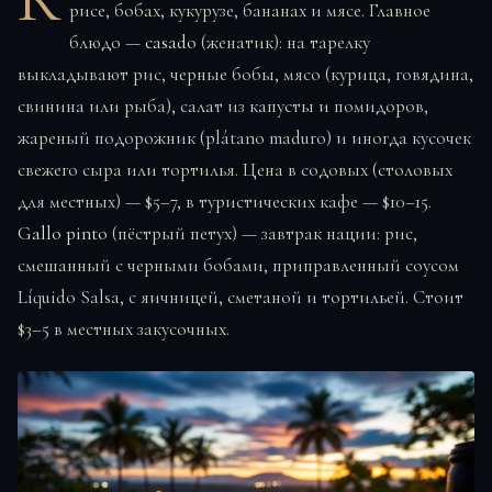
рисе, бобах, кукурузе, бананах и мясе. Главное
блюдо —
casado
(женатик): на тарелку
выкладывают рис, черные бобы, мясо (курица, говядина,
свинина или рыба), салат из капусты и помидоров,
жареный подорожник (plátano maduro) и иногда кусочек
свежего сыра или тортилья. Цена в содовых (столовых
для местных) — $5–7, в туристических кафе — $10–15.
Gallo pinto
(пёстрый петух) — завтрак нации: рис,
смешанный с черными бобами, приправленный соусом
Líquido Salsa, с яичницей, сметаной и тортильей. Стоит
$3–5 в местных закусочных.