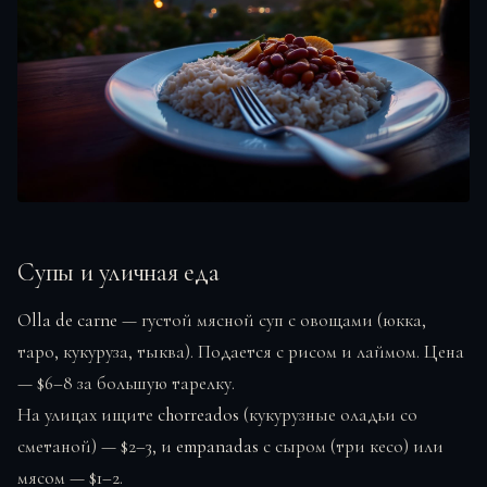
Супы и уличная еда
Olla de carne
— густой мясной суп с овощами (юкка,
таро, кукуруза, тыква). Подается с рисом и лаймом. Цена
— $6–8 за большую тарелку.
На улицах ищите
chorreados
(кукурузные оладьи со
сметаной) — $2–3, и
empanadas
с сыром (три кесо) или
мясом — $1–2.