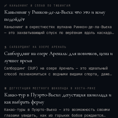
🛶
КАНЬОНИНГ И СПЛАВ ПО ТЮБИНГАМ
Каньонинг у Ринкон-де-ла-Вьеха: что это и кому
подойдёт
Каньонинг в окрестностях вулкана Ринкон-де-ла-Вьеха
— это захватывающий спуск по верёвкам вдоль каскадов
воды, прыжки в природные бассейны и преодоление
узких ущелий. Для кого это приключение — для
🏄
САПБОРДИНГ НА ОЗЕРЕ АРЕНАЛЬ
новичков или только для профи? Мы разберём программу
Сапбординг на озере Ареналь: для новичков, цена и
тура, требования к физической форме, оптимальные
лучшее время
месяцы и актуальные цены на 2026 год. Вы также
получите практические советы по экипировке и
Сапбординг (SUP) на озере Ареналь — это идеальный
безопасности, чтобы ваше путешествие в
Коста-Рику
способ познакомиться с водными видами спорта, даже
оставило только восторг.
если вы новичок. Спокойные воды, панорамные виды на
вулкан Ареналь и тропические леса создают уникальную
🍫
ДЕГУСТАЦИЯ МЕСТНОГО ШОКОЛАДА В КОСТА-РИКЕ
атмосферу. В этой статье я расскажу, сколько стоят
Какао-тур в Пуэрто-Вьехо: дегустация шоколада и
туры и аренда досок, когда лучше всего ехать, чтобы
как выбрать ферму
избежать ветра и дождей, и как подготовиться к
первому выходу на SUP. Вы узнаете всё, чтобы
Какао-туры в Пуэрто-Вьехо — это возможность своими
спланировать идеальный день на воде в Ла-Фортуне.
глазами увидеть, как из горьких бобов рождается