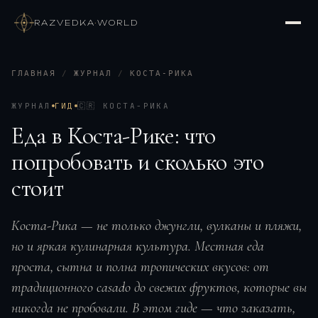
RAZVEDKA
·
WORLD
ГЛАВНАЯ
/
ЖУРНАЛ
/
КОСТА-РИКА
ЖУРНАЛ
ГИД
🇨🇷
КОСТА-РИКА
Еда в Коста-Рике: что
попробовать и сколько это
стоит
Коста-Рика — не только джунгли, вулканы и пляжи,
но и яркая кулинарная культура. Местная еда
проста, сытна и полна тропических вкусов: от
традиционного casado до свежих фруктов, которые вы
никогда не пробовали. В этом гиде — что заказать,