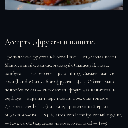
Десерты, фрукты и напитки
Тропические фрукты в Коста-Рике — отдельная песня.
Манго, папайя, ананас, маракуйя (maracuyá), гуава,
рамбутан — всё это есть круглый год. Свежевыжатые
соки (batidos) из любого фрукта — $2–3. Обязательно
попробуйте
cas
— кисловатый фрукт для напитков, и
pejibaye
— вареный персиковый орех с майонезом.
Десерты:
tres leches
(бисквит, пропитанный тремя
видами молока) — $4–6,
arroz con leche
(рисовый пудинг)
— $2–3,
cajeta
(карамель из козьего молока) — $3–5.