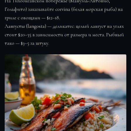
На Тихоокеанском побережье (Мануэль-Антонио,
Гольфито) заказывайте
corvina
(белая морская рыба) на
гриле с овощами — $12–18.
Лангусты (langosta)
— деликатес: целый лангуст на углях
стоит $20–35 в зависимости от размера и места. Рыбный
тако — $3–5 за штуку.