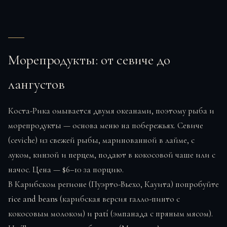
Морепродукты: от севиче до
лангустов
Коста-Рика омывается двумя океанами, поэтому рыба и
морепродукты — основа меню на побережьях. Севиче
(ceviche) из свежей рыбы, маринованной в лайме, с
луком, кинзой и перцем, подают в кокосовой чаше или с
начос. Цена — $6–10 за порцию.
В Карибском регионе (Пуэрто-Вьехо, Кауита) попробуйте
rice and beans
(карибская версия галло-пинто с
кокосовым молоком) и
patí
(эмпанада с пряным мясом).