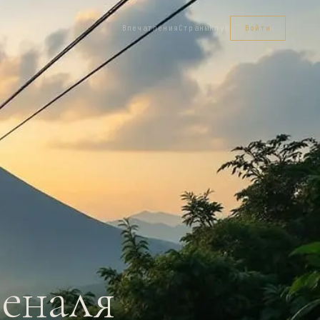
Впечатления
Страны
Клуб
Войти
еналя