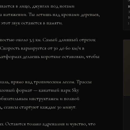
вается в лицо, джунгли под ногами
З
на натяжении. Ты летишь над кронами деревьев,
К
этот звук останется в памяти.
в
1
о
в
ностью около 3,5 км. Самый длинный отрезок
у
в
Скорость варьируется от 30 до 60 км/ч в
платформах делаешь короткие остановки, чтобы
аль, прямо над тропическим лесом. Трассы
Базовый формат — канатный парк Sky
с обязательным инструктажем и полной
, сеансы стартуют каждые 30 минут.
ах. Остаются только адреналин и чувство, что