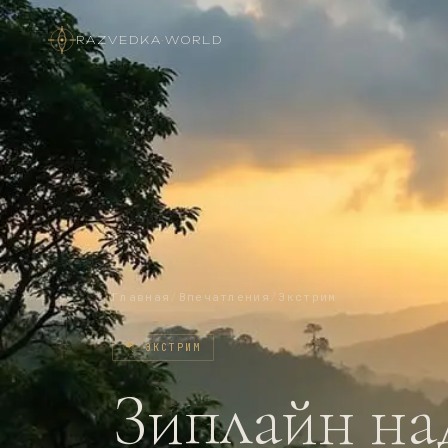
RAZVEDKA
·
WORLD
Главная
/
Впечатления
/
Экстрим
🪂
ЭКСТРИМ
Зиплайн на