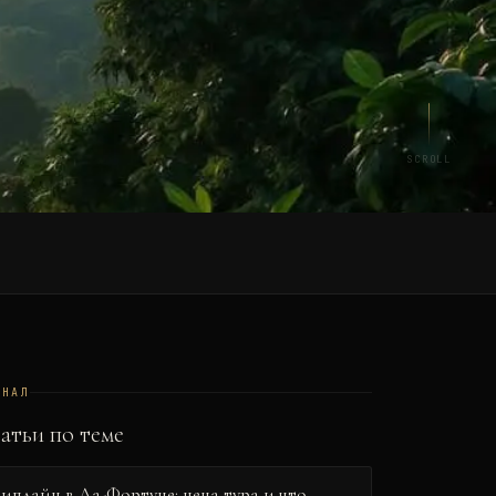
SCROLL
РНАЛ
атьи по теме
Зиплайн в Ла-Фортуне: цена тура и что