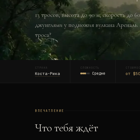
13 тросов, высота до 90 м, скорость до 6
джунглями у подножия вулкана Ареналь. 
троса?
СТРАНА
СЛОЖНОСТЬ
СТОИМО
Коста-Рика
Средне
от $5
ВПЕЧАТЛЕНИЕ
Что тебя ждёт