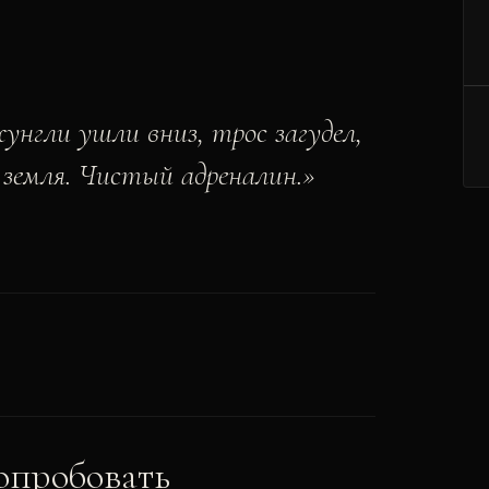
нгли ушли вниз, трос загудел,
е земля. Чистый адреналин.
»
опробовать