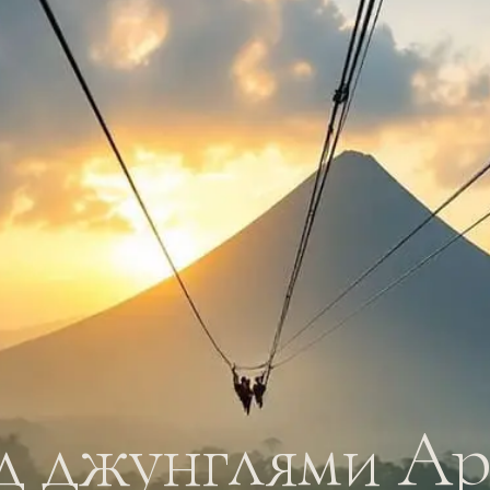
д джунглями Ар