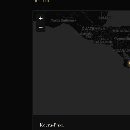
ГДЕ ЭТО
+
−
Коста-Рика