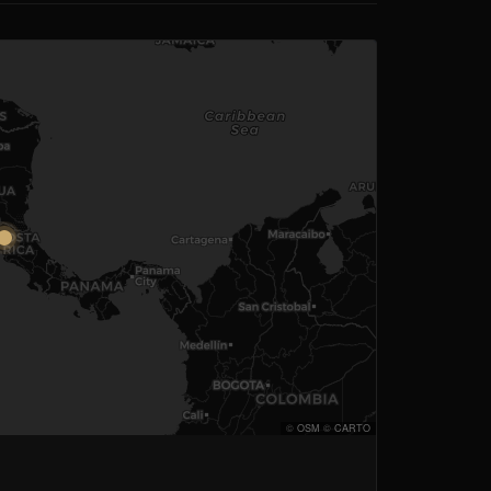
©
OSM
©
CARTO