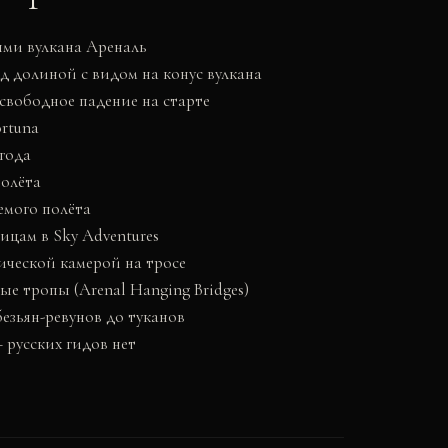
ями вулкана Ареналь
д долиной с видом на конус вулкана
свободное падение на старте
rtuna
года
полёта
емого полёта
цам в Sky Adventures
ической камерой на тросе
е тропы (Arenal Hanging Bridges)
безьян-ревунов до туканов
 русских гидов нет