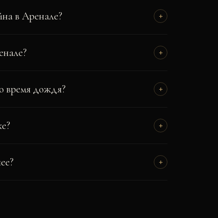
йна в Аренале?
+
енале?
+
во время дождя?
+
ке?
+
ее?
+