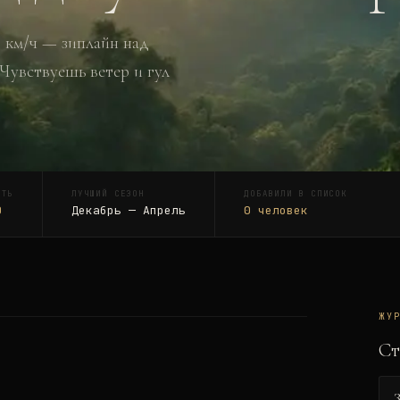
0 км/ч — зиплайн над
Чувствуешь ветер и гул
СТЬ
ЛУЧШИЙ СЕЗОН
ДОБАВИЛИ В СПИСОК
0
Декабрь — Апрель
0
человек
ЖУ
Ст