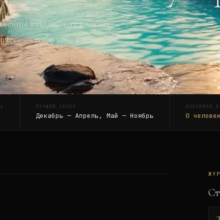
ассейны у подножия вулкана
ическим воздухом, а тело
ТЬ
ЛУЧШИЙ СЕЗОН
ДОБАВИЛИ В
Декабрь — Апрель, Май — Ноябрь
0
челове
ЖУ
Ст