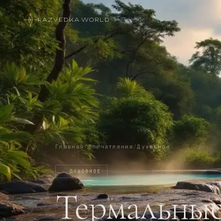
RAZVEDKA
·
WORLD
Главная
/
Впечатления
/
Духовное
♨️
ДУХОВНОЕ
Термальные