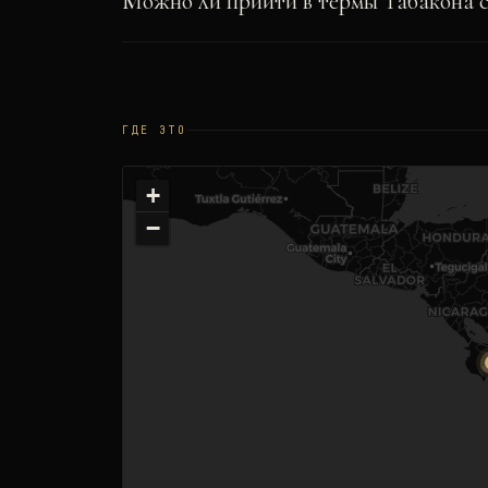
Можно ли прийти в термы Табакона с
ГДЕ ЭТО
+
−