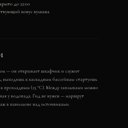
крыто до 22:00
ствующий конус вулкана
и
ипом — он открывает шкафчик и служит
, выходишь к каскадным бассейнам: стартуешь
сь к прохладным (25 °C). Между заплывами можно
 чая у водопада. Гид не нужен — маршрут
саж в павильоне над источниками.