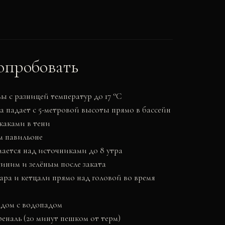
опробовать
ы с разницей температур до 17 °C
а падает с 5-метровой высоты прямо в бассейн
жаками в тени
м павильоне
ается над источниками до 8 утра
синим и зелёным после заката
ара и кетцали прямо над головой во время
ядом с водопадом
еналь (20 минут пешком от терм)