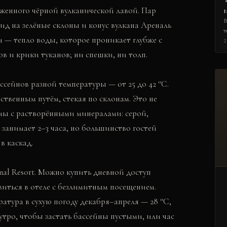
женного чёрной вулканической лавой. Пар
В
ид на зелёные склоны и конус вулкана Ареналь
т
и — тепло воды, которое проникает глубже с
д
2
б
в и крики туканов; ни спешки, ни толп.
к
у
п
ссейнов разной температуры — от 25 до 42 °C.
ественным путём, стекая по склонам. Это не
мы с растворёнными минералами: серой,
занимает 2–3 часа, но большинство гостей
в каскад.
al Resort. Можно купить дневной доступ
виться в отеле с безлимитным посещением.
ратура в сухую погоду декабря–апреля — 28 °C,
утро, чтобы застать бассейны пустыми, или час