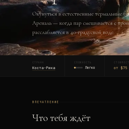
Окунуться в естественные термальные б
Ареналь — когда пар смешивается с троп
расслабляется в 40-градусной воде.
СТРАНА
СЛОЖНОСТЬ
СТОИМОС
Коста-Рика
Легко
от $75
ВПЕЧАТЛЕНИЕ
Что тебя ждёт