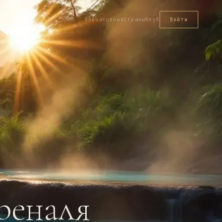
Впечатления
Страны
Клуб
Войти
реналя