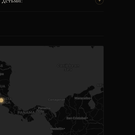
 детьми?
+