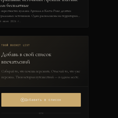
или бесплатные
 окрестностях вулкана Ареналь в Коста-Рике десятки
ермальных источников. Одни расположены на территории
орогих курортов, другие — в дикой природе и доступны
4 июня 2026 г.
есплатно. В этом гиде мы разберём все варианты: от люксовых
омплексов Табакона до скрытых природных купелей. Вы
знаете, где находятся бесплатные источники, сколько стоят
латные и какой вариант подходит именно вам. Поехали!
ТВОЙ BUCKET LIST
Добавь в свой список
впечатлений
Собирай то, что хочешь пережить. Отмечай то, что уже
пережил. Твоя история путешествий — в одном месте.
Добавить в список
или