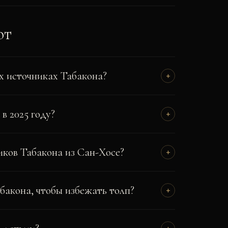
ют
х источниках Табакона?
+
в 2025 году?
+
иков Табакона из Сан-Хосе?
+
бакона, чтобы избежать толп?
+