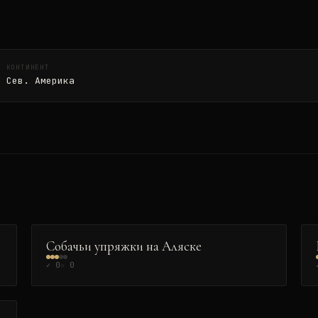
КОНТИНЕНТ
Сев. Америка
ЭКСТРИМ
👑
Собачьи упряжки на Аляске
✓
0
☆
0