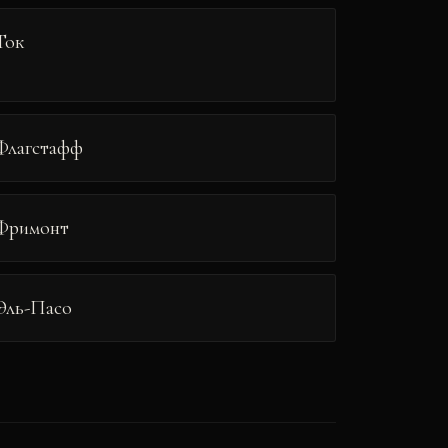
Ток
Флагстафф
Фримонт
Эль-Пасо