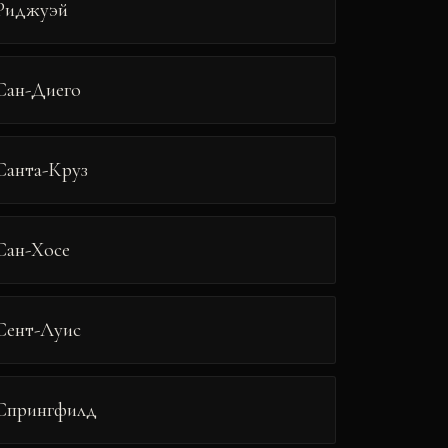
Риджуэй
Сан-Диего
Санта-Круз
Сан-Хосе
Сент-Луис
Спрингфилд