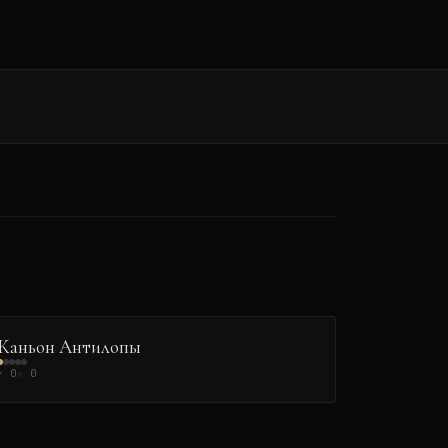
ПРИРОДА
Каньон Антилопы
✓
0
☆
0