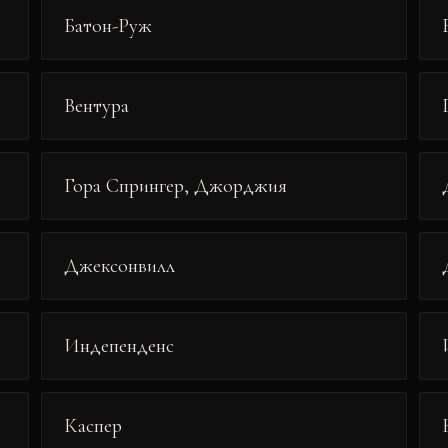
Батон-Руж
Вентура
Гора Спрингер, Джорджия
Джексонвилл
Индепенденс
Каспер