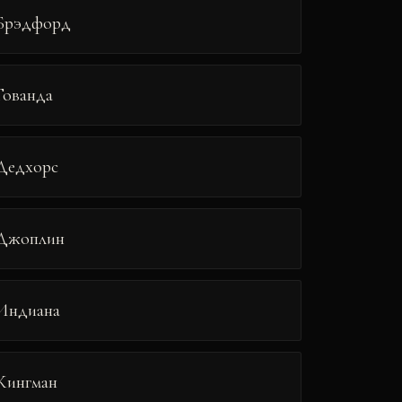
Брэдфорд
Гованда
Дедхорс
Джоплин
Индиана
Кингман