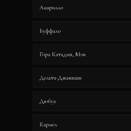
Амарилло
Буффало
Гора Катадин, Мэн
Дельта-Джанкшн
Дюбуа
Кармел