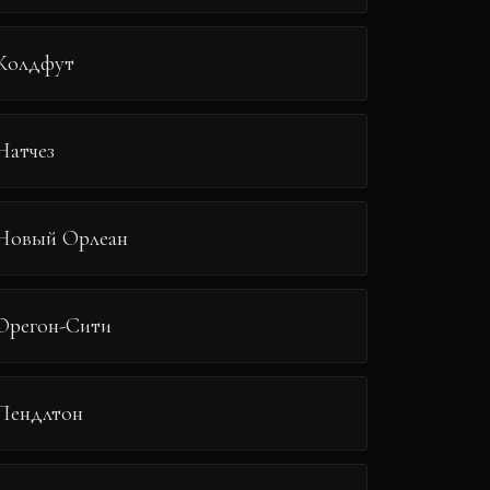
Колдфут
Натчез
Новый Орлеан
Орегон-Сити
Пендлтон