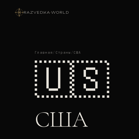
RAZVEDKA
·
WORLD
Главная
/
Страны
/
США
🇺🇸
США