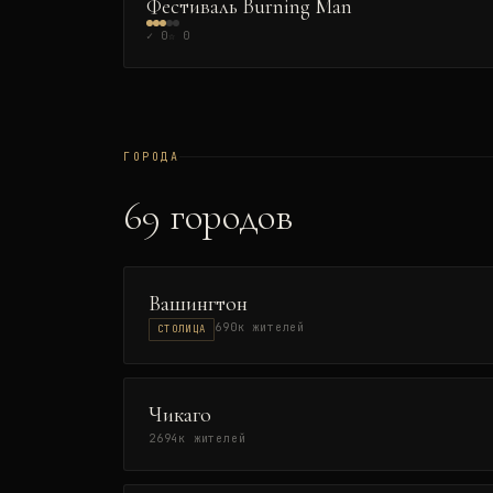
Фестиваль Burning Man
✓
0
☆
0
ГОРОДА
69
городов
Вашингтон
690
к жителей
СТОЛИЦА
Чикаго
2694
к жителей