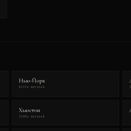
Нью-Йорк
8337
к жителей
Хьюстон
2305
к жителей