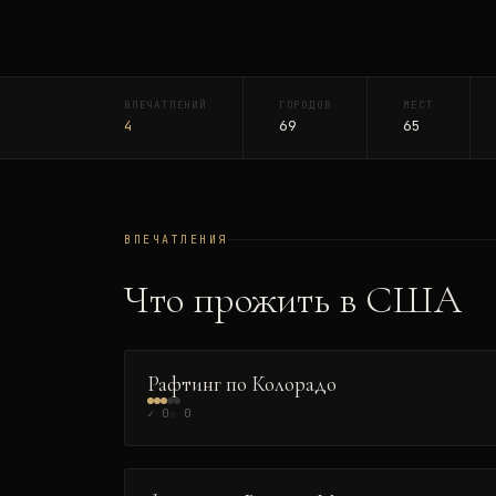
ВПЕЧАТЛЕНИЙ
ГОРОДОВ
МЕСТ
4
69
65
ВПЕЧАТЛЕНИЯ
Что прожить в
США
ЭКСТРИМ
👑
Рафтинг по Колорадо
✓
0
☆
0
КУЛЬТУРА