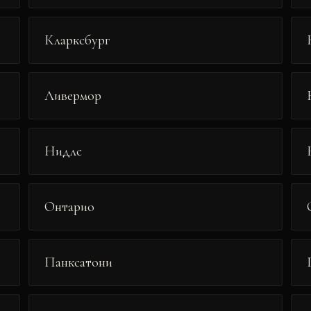
Кларксбург
Ливермор
Нидлс
Онтарио
Панксатони