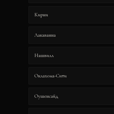
Кирни
Лакаванна
Нашвилл
Оклахома-Сити
Оушенсайд