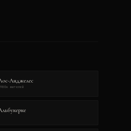
Лос-Анджелес
3980
к жителей
Альбукерке