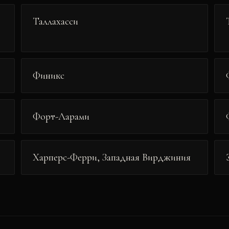
Таллахасси
Финикс
Форт-Ларами
Харперс-Ферри, Западная Вирджиния