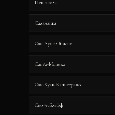
Пенсакола
Саламанка
Сан-Луис-Обиспо
Санта-Моника
Сан-Хуан-Капистрано
Скоттсблафф