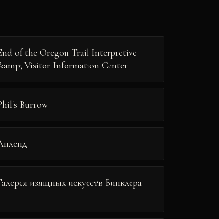
End of the Oregon Trail Interpretive
&amp; Visitor Information Center
Phil's Burrow
Апленд
Галерея изящных искусств Винклера