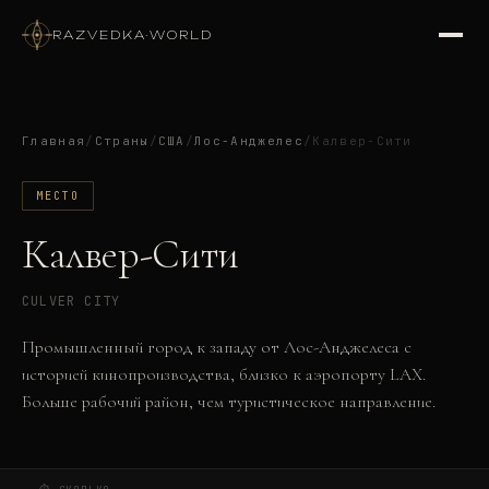
RAZVEDKA
·
WORLD
Главная
/
Страны
/
США
/
Лос-Анджелес
/
Калвер-Сити
МЕСТО
Калвер-Сити
CULVER CITY
Промышленный город к западу от Лос-Анджелеса с
историей кинопроизводства, близко к аэропорту LAX.
Больше рабочий район, чем туристическое направление.