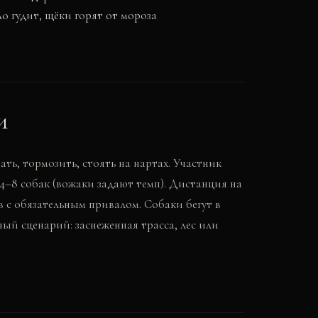
ло гудит, щёки горят от мороза
и
ать, тормозить, стоять на нартах. Участник
4–8 собак (вожаки задают темп). Дистанция на
ов с обязательным привалом. Собаки бегут в
ый сценарий: заснеженная трасса, лес или