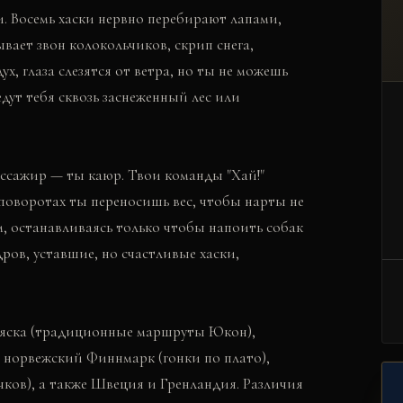
и. Восемь хаски нервно перебирают лапами,
вает звон колокольчиков, скрип снега,
, глаза слезятся от ветра, но ты не можешь
дут тебя сквозь заснеженный лес или
пассажир — ты каюр. Твои команды "Хай!"
В поворотах ты переносишь вес, чтобы нарты не
м, останавливаясь только чтобы напоить собак
дров, уставшие, но счастливые хаски,
Аляска (традиционные маршруты Юкон),
 норвежский Финнмарк (гонки по плато),
ков), а также Швеция и Гренландия. Различия