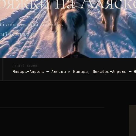
ряжки на Аляск
й собак и скрип полозьев.
тый адреналин.
ЛУЧШИЙ СЕЗОН
Январь–Апрель — Аляска и Канада; Декабрь–Апрель — 