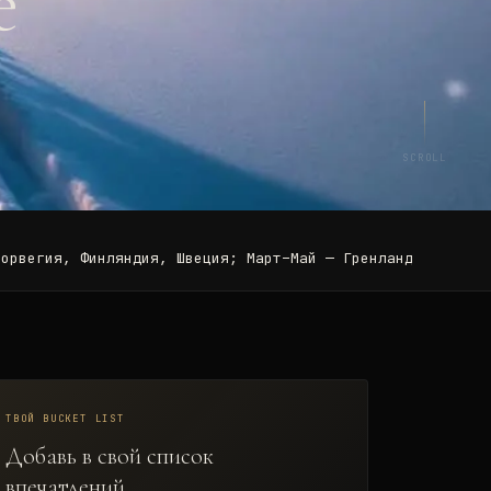
е
SCROLL
Норвегия, Финляндия, Швеция; Март–Май — Гренландия
ТВОЙ BUCKET LIST
Добавь в свой список
впечатлений