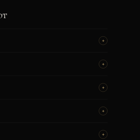
ют
+
+
+
+
+