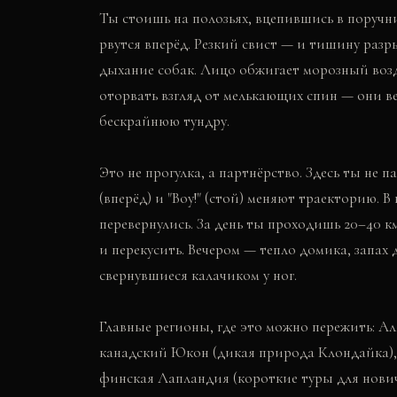
Ты стоишь на полозьях, вцепившись в поручн
рвутся вперёд. Резкий свист — и тишину разры
дыхание собак. Лицо обжигает морозный воздух
оторвать взгляд от мелькающих спин — они ве
бескрайнюю тундру.
Это не прогулка, а партнёрство. Здесь ты не 
(вперёд) и "Воу!" (стой) меняют траекторию. 
перевернулись. За день ты проходишь 20–40 к
и перекусить. Вечером — тепло домика, запах 
свернувшиеся калачиком у ног.
Главные регионы, где это можно пережить: 
канадский Юкон (дикая природа Клондайка),
финская Лапландия (короткие туры для нович