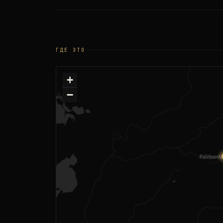
ГДЕ ЭТО
+
−