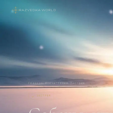
RAZVEDKA
·
WORLD
Главная
/
Впечатления
/
Экстрим
🛷
ЭКСТРИМ