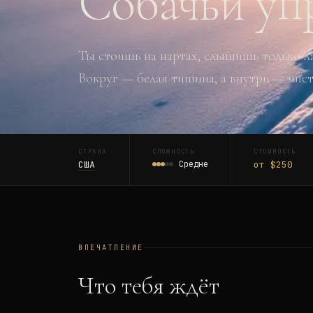
Собачьи уп
Ты стоишь на нартах, слышишь только ла
Вокруг — белая тишина, а внутри — чис
СТРАНА
СЛОЖНОСТЬ
СТОИМОСТЬ
США
Средне
от $250
ВПЕЧАТЛЕНИЕ
Что тебя ждёт