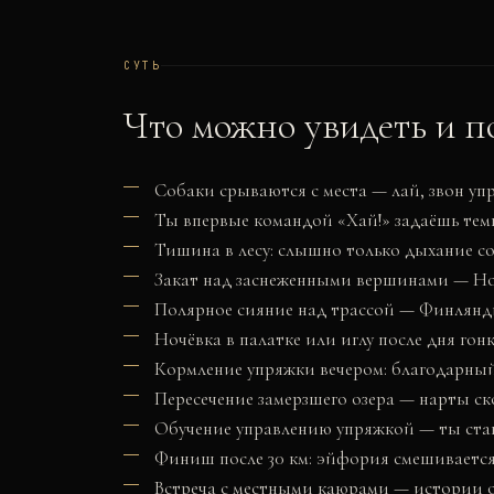
СУТЬ
Что можно увидеть и п
Собаки срываются с места — лай, звон уп
Ты впервые командой «Хай!» задаёшь те
Тишина в лесу: слышно только дыхание со
Закат над заснеженными вершинами — Н
Полярное сияние над трассой — Финлянд
Ночёвка в палатке или иглу после дня го
Кормление упряжки вечером: благодарный
Пересечение замерзшего озера — нарты ско
Обучение управлению упряжкой — ты ста
Финиш после 30 км: эйфория смешивается
Встреча с местными каюрами — истории о 