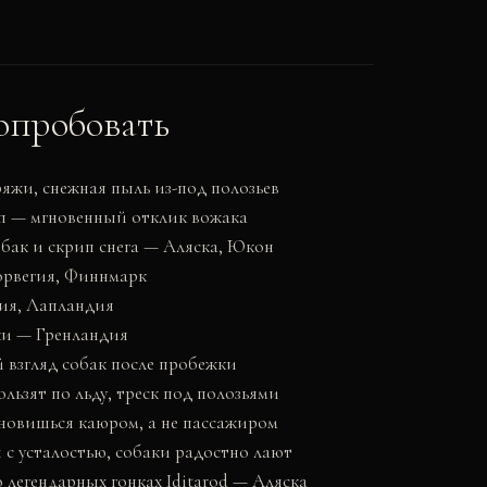
опробовать
ряжи, снежная пыль из-под полозьев
мп — мгновенный отклик вожака
бак и скрип снега — Аляска, Юкон
орвегия, Финнмарк
ия, Лапландия
нки — Гренландия
 взгляд собак после пробежки
льзят по льду, треск под полозьями
новишься каюром, а не пассажиром
 с усталостью, собаки радостно лают
легендарных гонках Iditarod — Аляска