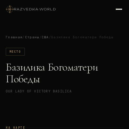
RAZVEDKA
·
WORLD
Главная
/
Страны
/
США
/
Базилика Богоматери Победы
МЕСТО
Базилика Богоматери
Победы
OUR LADY OF VICTORY BASILICA
НА КАРТЕ