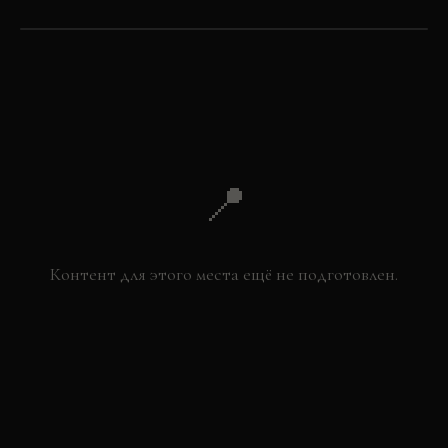
©
OSM
©
CARTO
+
−
📍
Контент для этого места ещё не подготовлен.