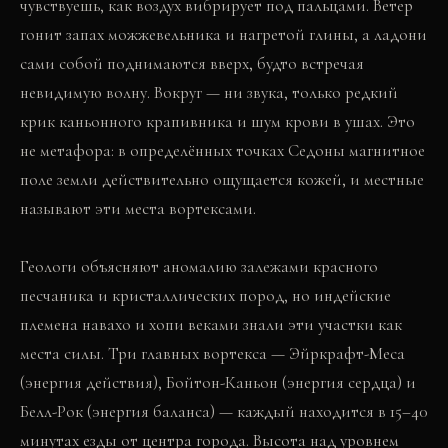
чувствуешь, как воздух вибрирует под пальцами. Ветер
гонит запах можжевельника и нагретой глины, а ладони
сами собой поднимаются вверх, будто встречая
невидимую волну. Вокруг — ни звука, только редкий
крик каньонного крапивника и шум крови в ушах. Это
не метафора: в определённых точках Седоны магнитное
поле земли действительно ощущается кожей, и местные
называют эти места вортексами.
Геологи объясняют аномалию залежами красного
песчаника и кристаллических пород, но индейские
племена навахо и хопи веками знали эти участки как
места силы. Три главных вортекса — Эйркрафт-Меса
(энергия действия), Бойтон-Каньон (энергия сердца) и
Белл-Рок (энергия баланса) — каждый находится в 15–40
минутах езды от центра города. Высота над уровнем