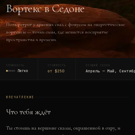
Вортекс в Седоне
Йога-ретрит у красных скал с фокусом на энергетические
вортексы — точки силы, где меняется восприятие
пространства и времени.
СЛОЖНОСТЬ
СТОИМОСТЬ
ЛУЧШИЙ СЕЗОН
Легко
от $250
Апрель — Май, Сентяб
ВПЕЧАТЛЕНИЕ
Что тебя ждёт
Ты стоишь на вершине скалы, окрашенной в охру, и