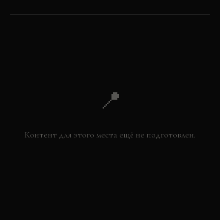
©
OSM
©
CARTO
+
−
📍
Контент для этого места ещё не подготовлен.