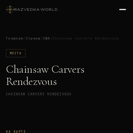
RAZVEDKA
·
WORLD
Главная
/
Страны
/
США
/
Chainsaw Carvers Rendezvous
МЕСТО
Chainsaw Carvers
Rendezvous
CHAINSAW CARVERS RENDEZVOUS
НА КАРТЕ