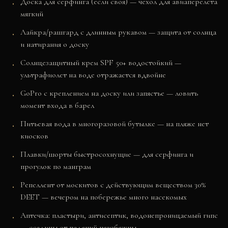
Доска для серфинга (если своя) — чехол для авиаперелёта
мягкий
Лайкра/рашгард с длинным рукавом — защита от солнца
и натирания о доску
Солнцезащитный крем SPF 50+ водостойкий —
ультрафиолет на воде отражается вдвойне
GoPro с креплением на доску или запястье — ловить
момент входа в барел
Питьевая вода в многоразовой бутылке — на пляже нет
киосков
Плавки/шорты быстросохнущие — для серфинга и
прогулок по манграм
Репеллент от москитов с действующим веществом 30%
DEET — вечером на побережье много насекомых
Аптечка: пластыри, антисептик, водонепроницаемый гипс
— ссадины от падений неизбежны