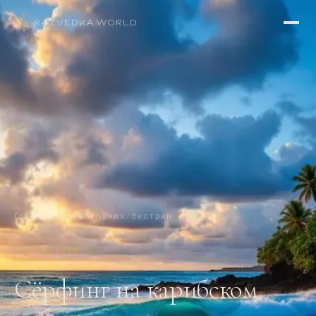
RAZVEDKA
·
WORLD
Главная
/
Впечатления
/
Экстрим
🏄‍♂️
ЭКСТРИМ
Сёрфинг на карибском