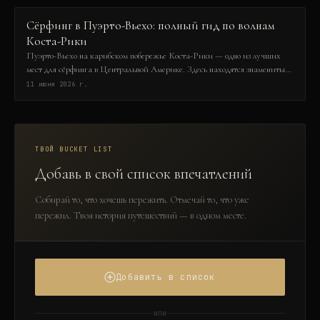
Сёрфинг в Пуэрто-Вьехо: полный гид по волнам
Коста-Рики
Пуэрто-Вьехо на карибском побережье Коста-Рики — одно из лучших
мест для сёрфинга в Центральной Америке. Здесь находятся знаменитые
левые волны, которые привлекают сёрферов со всего мира. В этом гиде вы
11 июня 2026 г.
узнаете о лучших спотах, сезонах, школах и советах по безопасности.
Готовьтесь к незабываемым волнам!
ТВОЙ BUCKET LIST
Добавь в свой список впечатлений
Собирай то, что хочешь пережить. Отмечай то, что уже
пережил. Твоя история путешествий — в одном месте.
Добавить в список
или