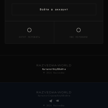
Войти в аккаунт
0
0
ХОТЯТ ПЕРЕЖИТЬ
УЖЕ ПЕРЕЖИЛИ
RAZVEDKA
·
WORLD
Каталог
Клуб
Войти
©
2026
Razvedka
RAZVEDKA
·
WORLD
Каталог
Страны
Клуб
Войти
©
2026
Razvedka