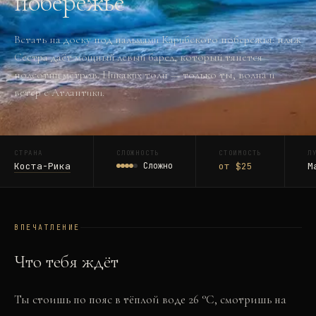
побережье
Встать на доску под пальмами Карибского побережья: пляж
Сестра даёт мощный левый барел, который тянется
полсотни метров. Никаких толп — только ты, волна и
ветер с Атлантики.
СТРАНА
СЛОЖНОСТЬ
СТОИМОСТЬ
Л
Коста-Рика
Сложно
от $25
М
ВПЕЧАТЛЕНИЕ
Что тебя ждёт
Ты стоишь по пояс в тёплой воде 26 °C, смотришь на