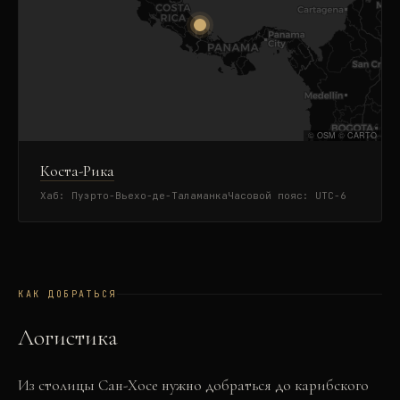
©
OSM
©
CARTO
Коста-Рика
Хаб:
Пуэрто-Вьехо-де-Таламанка
Часовой пояс:
UTC-6
КАК ДОБРАТЬСЯ
Логистика
Из столицы Сан-Хосе нужно добраться до карибского