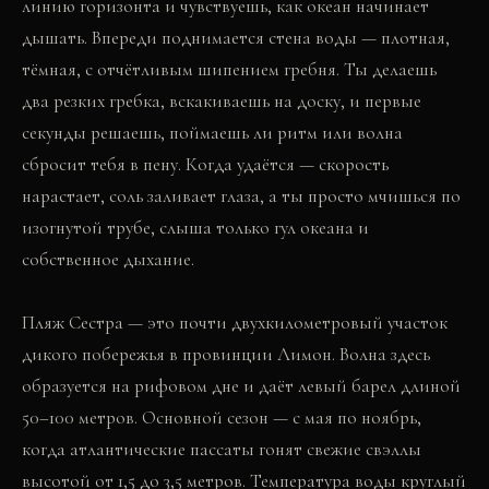
линию горизонта и чувствуешь, как океан начинает
дышать. Впереди поднимается стена воды — плотная,
тёмная, с отчётливым шипением гребня. Ты делаешь
два резких гребка, вскакиваешь на доску, и первые
секунды решаешь, поймаешь ли ритм или волна
сбросит тебя в пену. Когда удаётся — скорость
нарастает, соль заливает глаза, а ты просто мчишься по
изогнутой трубе, слыша только гул океана и
собственное дыхание.
Пляж Сестра — это почти двухкилометровый участок
дикого побережья в провинции Лимон. Волна здесь
образуется на рифовом дне и даёт левый барел длиной
50–100 метров. Основной сезон — с мая по ноябрь,
когда атлантические пассаты гонят свежие свэллы
высотой от 1,5 до 3,5 метров. Температура воды круглый