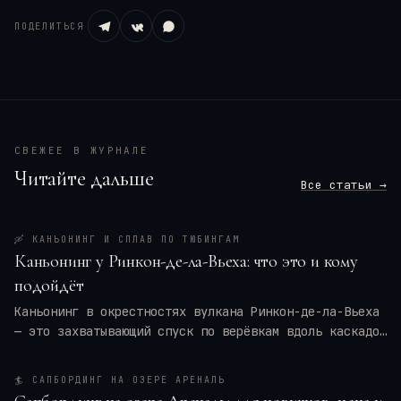
ПОДЕЛИТЬСЯ
СВЕЖЕЕ В ЖУРНАЛЕ
Читайте дальше
Все статьи →
🛶
КАНЬОНИНГ И СПЛАВ ПО ТЮБИНГАМ
Каньонинг у Ринкон-де-ла-Вьеха: что это и кому
подойдёт
Каньонинг в окрестностях вулкана Ринкон-де-ла-Вьеха
— это захватывающий спуск по верёвкам вдоль каскадов
воды, прыжки в природные бассейны и преодоление
узких ущелий. Для кого это приключение — для
🏄
САПБОРДИНГ НА ОЗЕРЕ АРЕНАЛЬ
новичков или только для профи? Мы разберём программу