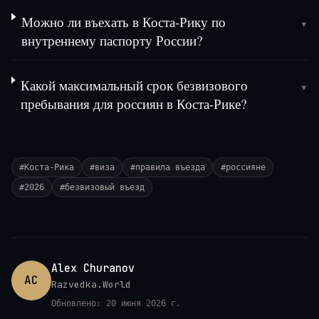
Можно ли въехать в Коста-Рику по
▾
внутреннему паспорту России?
Какой максимальный срок безвизового
▾
пребывания для россиян в Коста-Рике?
#
Коста-Рика
#
виза
#
правила въезда
#
россияне
#
2026
#
безвизовый въезд
Alex Churanov
AC
Razvedka.World
Обновлено:
20 июня 2026 г.