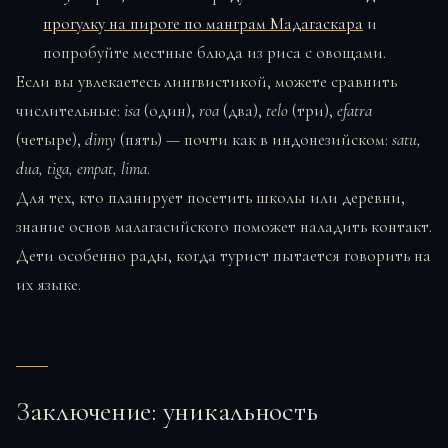
прогулку на пироге по манграм Мадагаскара
и
попробуйте местные блюда из риса с овощами.
Если вы увлекаетесь лингвистикой, можете сравнить
числительные:
isa
(один),
roa
(два),
telo
(три),
efatra
(четыре),
dimy
(пять) — почти как в индонезийском:
satu,
dua, tiga, empat, lima
.
Для тех, кто планирует посетить школы или деревни,
знание основ малагасийского поможет наладить контакт.
Дети особенно рады, когда турист пытается говорить на
их языке.
Заключение: уникальность