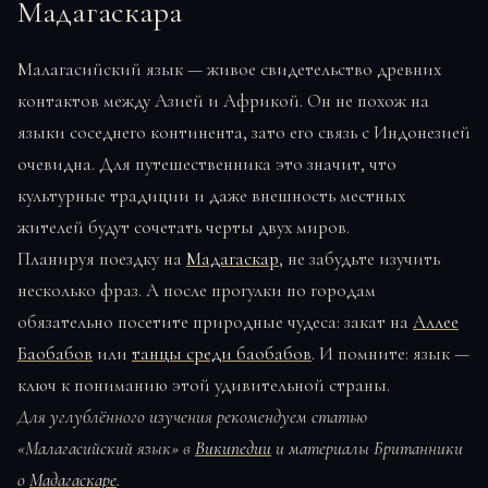
Мадагаскара
Малагасийский язык — живое свидетельство древних
контактов между Азией и Африкой. Он не похож на
языки соседнего континента, зато его связь с Индонезией
очевидна. Для путешественника это значит, что
культурные традиции и даже внешность местных
жителей будут сочетать черты двух миров.
Планируя поездку на
Мадагаскар
, не забудьте изучить
несколько фраз. А после прогулки по городам
обязательно посетите природные чудеса: закат на
Аллее
Баобабов
или
танцы среди баобабов
. И помните: язык —
ключ к пониманию этой удивительной страны.
Для углублённого изучения рекомендуем статью
«Малагасийский язык» в
Википедии
и материалы Британники
о
Мадагаскаре
.