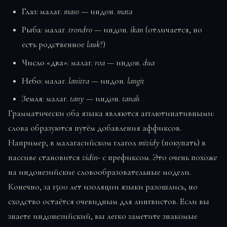
Глаз
: малаг.
maso
— индон.
mata
Рыба
: малаг.
trondro
— индон.
ikan
(отличается, но
есть родственное
lauk
?)
Число «два»
: малаг.
roa
— индон.
dua
Небо
: малаг.
lanitra
— индон.
langit
Земля
: малаг.
tany
— индон.
tanah
Грамматически оба языка являются агглютинативными:
слова образуются путём добавления аффиксов.
Например, в малагасийском глагол
mividy
(покупать) в
пассиве становится
vidin-
с префиксом. Это очень похоже
на индонезийские словообразовательные модели.
Конечно, за 1500 лет изоляции языки разошлись, но
сходство остаётся очевидным для лингвистов. Если вы
знаете индонезийский, вы легко заметите знакомые