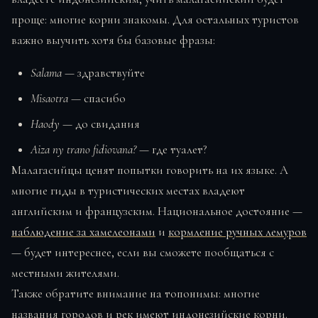
проще: многие корни знакомы. Для остальных туристов
важно выучить хотя бы базовые фразы:
Salama
— здравствуйте
Misaotra
— спасибо
Haody
— до свидания
Aiza ny trano fidiovana?
— где туалет?
Малагасийцы ценят попытки говорить на их языке. А
многие гиды в туристических местах владеют
английским и французским. Национальное достояние —
наблюдение за хамелеонами
и
кормление ручных лемуров
— будет интереснее, если вы сможете пообщаться с
местными жителями.
Также обратите внимание на топонимы: многие
названия городов и рек имеют индонезийские корни.