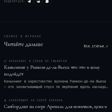
ПОДЕЛИТЬСЯ
СВЕЖЕЕ В ЖУРНАЛЕ
Читайте дальше
Все статьи →
🛶
КАНЬОНИНГ И СПЛАВ ПО ТЮБИНГАМ
Каньонинг у Ринкон-де-ла-Вьеха: что это и кому
подойдёт
Каньонинг в окрестностях вулкана Ринкон-де-ла-Вьеха
— это захватывающий спуск по верёвкам вдоль каскадов
воды, прыжки в природные бассейны и преодоление
узких ущелий. Для кого это приключение — для
🏄
САПБОРДИНГ НА ОЗЕРЕ АРЕНАЛЬ
новичков или только для профи? Мы разберём программу
Сапбординг на озере Ареналь: для новичков, цена и
тура, требования к физической форме, оптимальные