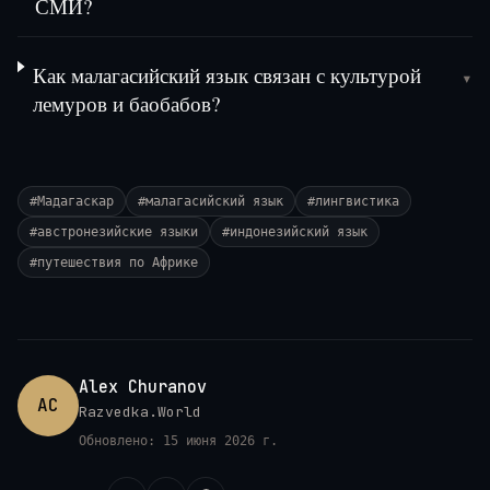
СМИ?
Как малагасийский язык связан с культурой
▾
лемуров и баобабов?
#
Мадагаскар
#
малагасийский язык
#
лингвистика
#
австронезийские языки
#
индонезийский язык
#
путешествия по Африке
Alex Churanov
AC
Razvedka.World
Обновлено:
15 июня 2026 г.