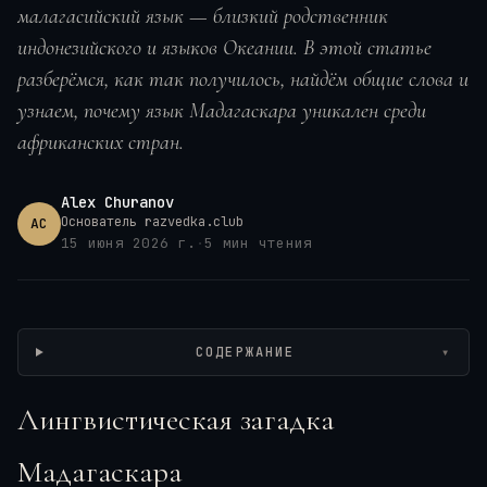
малагасийский язык — близкий родственник
индонезийского и языков Океании. В этой статье
разберёмся, как так получилось, найдём общие слова и
узнаем, почему язык Мадагаскара уникален среди
африканских стран.
Alex Churanov
Основатель razvedka.club
AC
15 июня 2026 г.
·
5
мин чтения
Wikimedia / André from Amsterdam, The Netherlands, CC BY-SA
СОДЕРЖАНИЕ
▾
Лингвистическая загадка
Мадагаскара