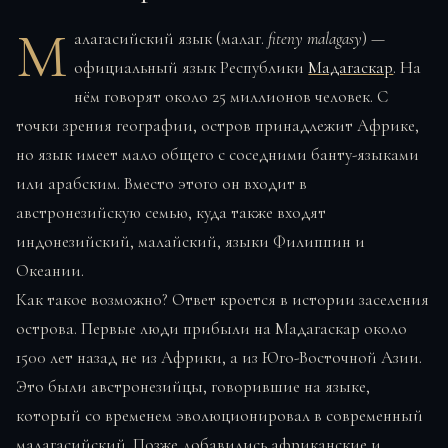
М
алагасийский язык (малаг.
fiteny malagasy
) —
официальный язык Республики
Мадагаскар
. На
нём говорят около 25 миллионов человек. С
точки зрения географии, остров принадлежит Африке,
но язык имеет мало общего с соседними банту-языками
или арабским. Вместо этого он входит в
австронезийскую семью, куда также входят
индонезийский, малайский, языки Филиппин и
Океании.
Как такое возможно? Ответ кроется в истории заселения
острова. Первые люди прибыли на Мадагаскар около
1500 лет назад не из Африки, а из Юго-Восточной Азии.
Это были австронезийцы, говорившие на языке,
который со временем эволюционировал в современный
малагасийский. Позже добавились африканские и