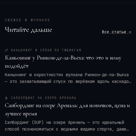
СВЕЖЕЕ В ЖУРНАЛЕ
Читайте дальше
Все статьи →
🛶
КАНЬОНИНГ И СПЛАВ ПО ТЮБИНГАМ
Каньонинг у Ринкон-де-ла-Вьеха: что это и кому
подойдёт
Каньонинг в окрестностях вулкана Ринкон-де-ла-Вьеха
— это захватывающий спуск по верёвкам вдоль каскадов
воды, прыжки в природные бассейны и преодоление
узких ущелий. Для кого это приключение — для
🏄
САПБОРДИНГ НА ОЗЕРЕ АРЕНАЛЬ
новичков или только для профи? Мы разберём программу
Сапбординг на озере Ареналь: для новичков, цена и
тура, требования к физической форме, оптимальные
лучшее время
месяцы и актуальные цены на 2026 год. Вы также
получите практические советы по экипировке и
Сапбординг (SUP) на озере Ареналь — это идеальный
безопасности, чтобы ваше путешествие в
Коста-Рику
способ познакомиться с водными видами спорта, даже
оставило только восторг.
если вы новичок. Спокойные воды, панорамные виды на