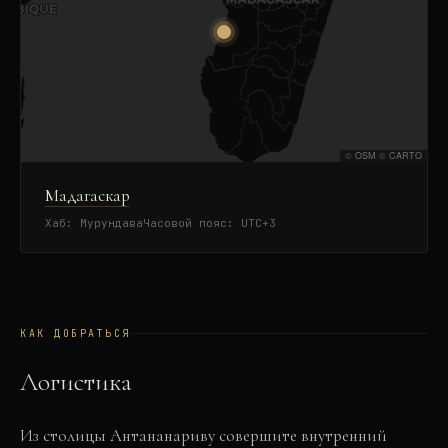
©
OSM
©
CARTO
Мадагаскар
Хаб:
Мурундава
Часовой пояс:
UTC+3
КАК ДОБРАТЬСЯ
Логистика
Из столицы Антананариву совершите внутренний