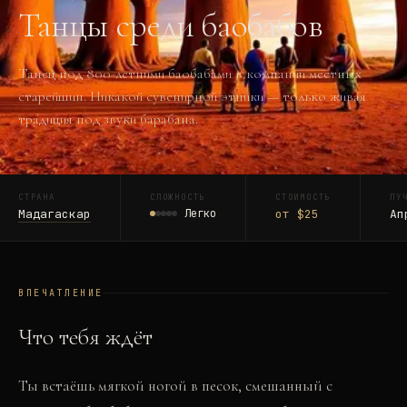
Танцы среди баобабов
Танец под 800-летними баобабами в компании местных
старейшин. Никакой сувенирной этники — только живая
традиция под звуки барабана.
СТРАНА
СЛОЖНОСТЬ
СТОИМОСТЬ
ЛУ
Мадагаскар
Легко
от $25
Ап
ВПЕЧАТЛЕНИЕ
Что тебя ждёт
Ты встаёшь мягкой ногой в песок, смешанный с