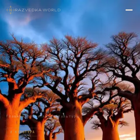
RAZVEDKA
·
WORLD
Главная
/
Впечатления
/
Культура
💃
КУЛЬТУРА