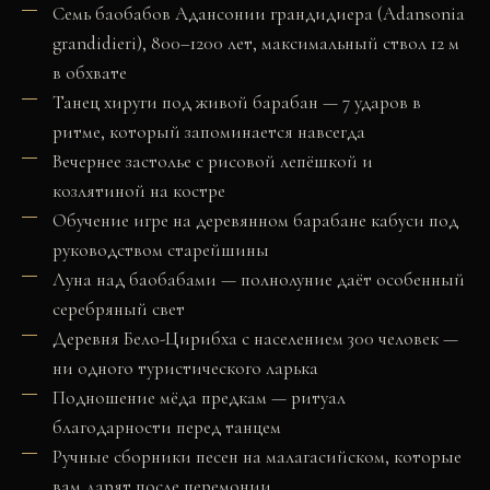
Семь баобабов Адансонии грандидиера (Adansonia
grandidieri), 800–1200 лет, максимальный ствол 12 м
в обхвате
Танец хируги под живой барабан — 7 ударов в
ритме, который запоминается навсегда
Вечернее застолье с рисовой лепёшкой и
козлятиной на костре
Обучение игре на деревянном барабане кабуси под
руководством старейшины
Луна над баобабами — полнолуние даёт особенный
серебряный свет
Деревня Бело-Цирибха с населением 300 человек —
ни одного туристического ларька
Подношение мёда предкам — ритуал
благодарности перед танцем
Ручные сборники песен на малагасийском, которые
вам дарят после церемонии