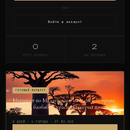
или
Войти в аккаунт
0
2
ХОТЯТ ПЕРЕЖИТЬ
УЖЕ ПЕРЕЖИЛИ
ГОТОВЫЙ МАРШРУТ
Маршрут по Мадагаскару на 8 дней — тропа
лемуров, баобабов, красных и серых цинги
8 ДНЕЙ · 4 ГОРОДА · ОТ $3,050