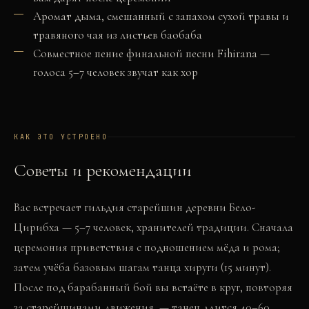
Аромат дыма, смешанный с запахом сухой травы и
травяного чая из листьев баобаба
Совместное пение финальной песни Fihirana —
голоса 5–7 человек звучат как хор
КАК ЭТО УСТРОЕНО
Советы и рекомендации
Вас встречает гильдия старейшин деревни Бело-
Цирибха — 5–7 человек, хранителей традиции. Сначала
церемония приветствия с подношением мёда и рома;
затем учёба базовым шагам танца хируги (15 минут).
После под барабанный бой вы встаёте в круг, повторяя
за старейшинами движения, — танец длится 40–60