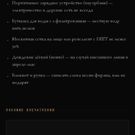
Портативное зарядное устройство (пауэрбанк) —
электричество в деревне есть не всегда
Бутылка для воды 1 л фильтрованная — местную воду
пить нельзя
Москитная сетка на лицо или репеллент с DEET не менее
30%
Дождевик лёгкий (пончо) — на случай внезапного ливня в
апреле–мае
Блокнот и ручка — записать слова песни фирана, вам их
подарят
ПОХОЖИЕ ВПЕЧАТЛЕНИЯ