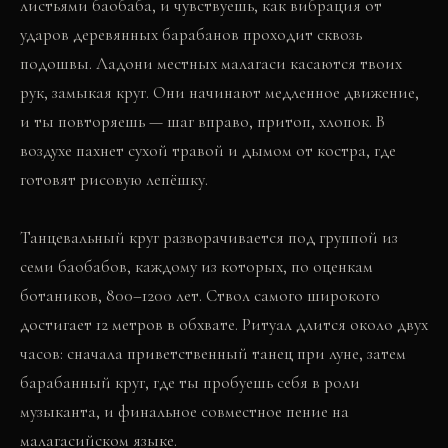
листьями баобаба, и чувствуешь, как вибрация от
ударов деревянных барабанов проходит сквозь
подошвы. Ладони местных малагаси касаются твоих
рук, замыкая круг. Они начинают медленное движение,
и ты повторяешь — шаг вправо, притоп, хлопок. В
воздухе пахнет сухой травой и дымом от костра, где
готовят рисовую лепёшку.
Танцевальный круг разворачивается под группой из
семи баобабов, каждому из которых, по оценкам
ботаников, 800–1200 лет. Ствол самого широкого
достигает 12 метров в обхвате. Ритуал длится около двух
часов: сначала приветственный танец при луне, затем
барабанный круг, где ты пробуешь себя в роли
музыканта, и финальное совместное пение на
малагасийском языке.