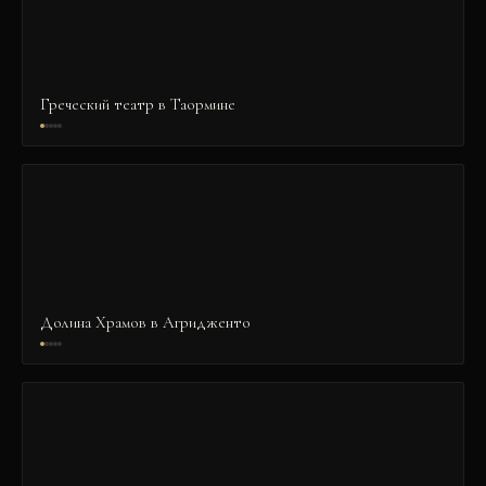
Греческий театр в Таормине
Долина Храмов в Агридженто