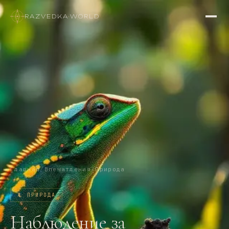
RAZVEDKA
·
WORLD
Главная
/
Впечатления
/
Природа
🦎
ПРИРОДА
Наблюдение за