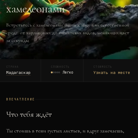
хамелеонами
Встретьтесь с хамелеонами лицом к лицу в их естественной
среде: от карликовых до гигантских видов, меняющих цвет
за секунды
СТРАНА
СЛОЖНОСТЬ
СТОИМОСТЬ
Мадагаскар
Легко
Узнать на месте
ВПЕЧАТЛЕНИЕ
Что тебя ждёт
Ты стоишь в тени густых листьев, и вдруг замечаешь,