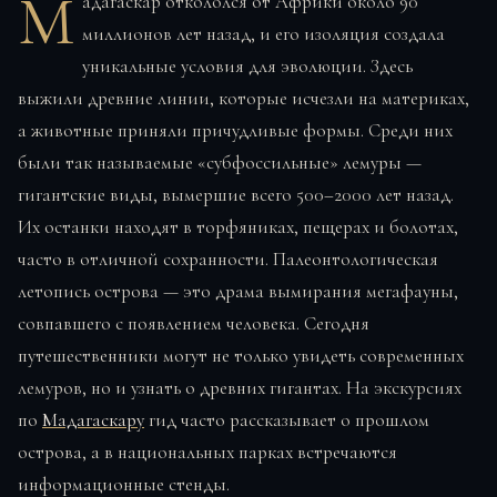
М
адагаскар откололся от Африки около 90
миллионов лет назад, и его изоляция создала
уникальные условия для эволюции. Здесь
выжили древние линии, которые исчезли на материках,
а животные приняли причудливые формы. Среди них
были так называемые «субфоссильные» лемуры —
гигантские виды, вымершие всего 500–2000 лет назад.
Их останки находят в торфяниках, пещерах и болотах,
часто в отличной сохранности. Палеонтологическая
летопись острова — это драма вымирания мегафауны,
совпавшего с появлением человека. Сегодня
путешественники могут не только увидеть современных
лемуров, но и узнать о древних гигантах. На экскурсиях
по
Мадагаскару
гид часто рассказывает о прошлом
острова, а в национальных парках встречаются
информационные стенды.