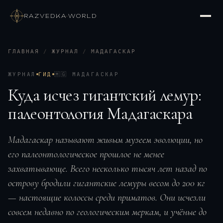
RAZVEDKA
·
WORLD
ГЛАВНАЯ
/
ЖУРНАЛ
/
МАДАГАСКАР
ЖУРНАЛ
ГИД
🇲🇬
МАДАГАСКАР
Куда исчез гигантский лемур:
палеонтология Мадагаскара
Мадагаскар называют живым музеем эволюции, но
его палеонтологическое прошлое не менее
захватывающе. Всего несколько тысяч лет назад по
острову бродили гигантские лемуры весом до 200 кг
— настоящие колоссы среди приматов. Они исчезли
совсем недавно по геологическим меркам, и учёные до