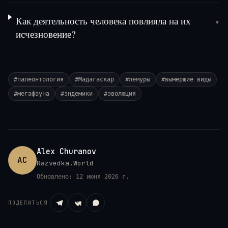
Как деятельность человека повлияла на их
▾
исчезновение?
#
палеонтология
#
Мадагаскар
#
лемуры
#
вымершие виды
#
мегафауна
#
эндемики
#
эволюция
Alex Churanov
AC
Razvedka.World
Обновлено:
12 июня 2026 г.
ПОДЕЛИТЬСЯ