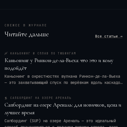
СВЕЖЕЕ В ЖУРНАЛЕ
Читайте дальше
Все статьи →
🛶
КАНЬОНИНГ И СПЛАВ ПО ТЮБИНГАМ
Каньонинг у Ринкон-де-ла-Вьеха: что это и кому
подойдёт
Каньонинг в окрестностях вулкана Ринкон-де-ла-Вьеха
— это захватывающий спуск по верёвкам вдоль каскадов
воды, прыжки в природные бассейны и преодоление
узких ущелий. Для кого это приключение — для
🏄
САПБОРДИНГ НА ОЗЕРЕ АРЕНАЛЬ
новичков или только для профи? Мы разберём программу
Сапбординг на озере Ареналь: для новичков, цена и
тура, требования к физической форме, оптимальные
лучшее время
месяцы и актуальные цены на 2026 год. Вы также
получите практические советы по экипировке и
Сапбординг (SUP) на озере Ареналь — это идеальный
безопасности, чтобы ваше путешествие в
Коста-Рику