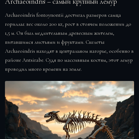
Archaeoindris – самый крупный лемур
Archaeoindris fontoynontii достигал размеров самца
гориллы: вес около 200 кг, рост в стоячем положении до
1,5 м. Он был медлительным древесным жителем,
питавшимся листьями и фруктами. Скелеты
Archaeoindris находят в центральном нагорье, особенно в
районе Antsirabe. Судя по массивным костям, этот лемур
проводил много времени на земле.