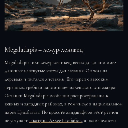
Megaladapis – лемур-ленивец
Megaladapis, или лемур-ленивец, весил до 50 кг и имел
длинные изогнутые когти для лазания. Он жил на
деревьях и питался листьями. Его череп с высоким
черепным гребнем напоминает маленького динозавра.
Останки Megaladapis особенно распространены в
южных и западных районах, в том числе в национальном
парке Цимбазаза. По красоте ландшафтов этот регион
не уступает
закату на Аллее Баобабов
, а окаменелости