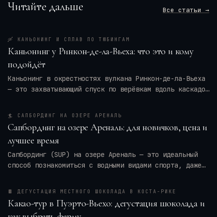
Читайте дальше
Все статьи →
🛶
КАНЬОНИНГ И СПЛАВ ПО ТЮБИНГАМ
Каньонинг у Ринкон-де-ла-Вьеха: что это и кому
подойдёт
Каньонинг в окрестностях вулкана Ринкон-де-ла-Вьеха
— это захватывающий спуск по верёвкам вдоль каскадов
воды, прыжки в природные бассейны и преодоление
узких ущелий. Для кого это приключение — для
🏄
САПБОРДИНГ НА ОЗЕРЕ АРЕНАЛЬ
новичков или только для профи? Мы разберём программу
Сапбординг на озере Ареналь: для новичков, цена и
тура, требования к физической форме, оптимальные
лучшее время
месяцы и актуальные цены на 2026 год. Вы также
получите практические советы по экипировке и
Сапбординг (SUP) на озере Ареналь — это идеальный
безопасности, чтобы ваше путешествие в
Коста-Рику
способ познакомиться с водными видами спорта, даже
оставило только восторг.
если вы новичок. Спокойные воды, панорамные виды на
вулкан Ареналь и тропические леса создают уникальную
🍫
ДЕГУСТАЦИЯ МЕСТНОГО ШОКОЛАДА В КОСТА-РИКЕ
атмосферу. В этой статье я расскажу, сколько стоят
Какао-тур в Пуэрто-Вьехо: дегустация шоколада и
туры и аренда досок, когда лучше всего ехать, чтобы
как выбрать ферму