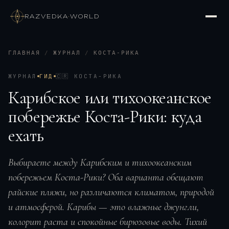
RAZVEDKA
·
WORLD
ГЛАВНАЯ
/
ЖУРНАЛ
/
КОСТА-РИКА
ЖУРНАЛ
ГИД
🇨🇷
КОСТА-РИКА
Карибское или тихоокеанское
побережье Коста-Рики: куда
ехать
Выбираете между Карибским и тихоокеанским
побережьем Коста-Рики? Оба варианта обещают
райские пляжи, но различаются климатом, природой
и атмосферой. Карибы — это влажные джунгли,
колорит раста и спокойные бирюзовые воды. Тихий