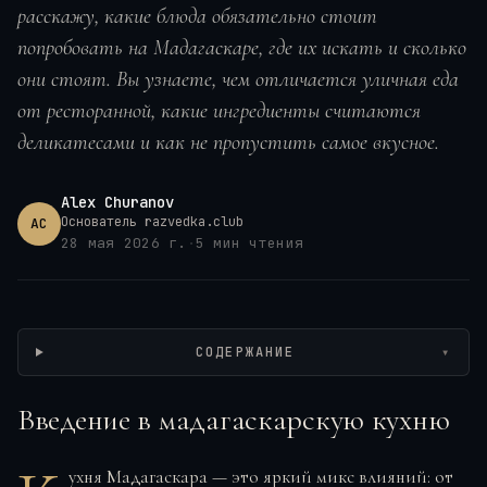
расскажу, какие блюда обязательно стоит
попробовать на Мадагаскаре, где их искать и сколько
они стоят. Вы узнаете, чем отличается уличная еда
от ресторанной, какие ингредиенты считаются
деликатесами и как не пропустить самое вкусное.
Alex Churanov
Основатель razvedka.club
AC
28 мая 2026 г.
·
5
мин чтения
Wikimedia / lovarakotomalala, CC BY
СОДЕРЖАНИЕ
▾
Введение в мадагаскарскую кухню
ухня Мадагаскара — это яркий микс влияний: от