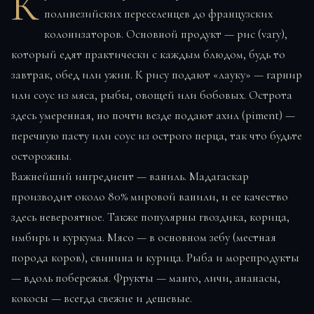
К
полинезийских переселенцев до французских
колонизаторов. Основной продукт — рис (vary),
который едят практически с каждым блюдом, будь то
завтрак, обед или ужин. К рису подают «лауку» — гарнир
или соус из мяса, рыбы, овощей или бобовых. Острота
здесь умеренная, но почти везде подают ахил (piment) —
перечную пасту или соус из острого перца, так что будьте
осторожны.
Важнейший ингредиент — ваниль. Мадагаскар
производит около 80% мировой ванили, и ее качество
здесь невероятное. Также популярны гвоздика, корица,
имбирь и куркума. Мясо — в основном зебу (местная
порода коров), свинина и курица. Рыба и морепродукты
— вдоль побережья. Фрукты — манго, личи, ананасы,
кокосы — всегда свежие и дешевые.