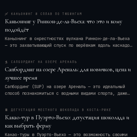
🛶
КАНЬОНИНГ И СПЛАВ ПО ТЮБИНГАМ
Каньонинг у Ринкон-де-ла-Вьеха: что это и кому
подойдёт
Каньонинг в окрестностях вулкана Ринкон-де-ла-Вьеха
— это захватывающий спуск по верёвкам вдоль каскадов
воды, прыжки в природные бассейны и преодоление
узких ущелий. Для кого это приключение — для
🏄
САПБОРДИНГ НА ОЗЕРЕ АРЕНАЛЬ
новичков или только для профи? Мы разберём программу
Сапбординг на озере Ареналь: для новичков, цена и
тура, требования к физической форме, оптимальные
лучшее время
месяцы и актуальные цены на 2026 год. Вы также
получите практические советы по экипировке и
Сапбординг (SUP) на озере Ареналь — это идеальный
безопасности, чтобы ваше путешествие в
Коста-Рику
способ познакомиться с водными видами спорта, даже
оставило только восторг.
если вы новичок. Спокойные воды, панорамные виды на
вулкан Ареналь и тропические леса создают уникальную
🍫
ДЕГУСТАЦИЯ МЕСТНОГО ШОКОЛАДА В КОСТА-РИКЕ
атмосферу. В этой статье я расскажу, сколько стоят
Какао-тур в Пуэрто-Вьехо: дегустация шоколада и
туры и аренда досок, когда лучше всего ехать, чтобы
как выбрать ферму
избежать ветра и дождей, и как подготовиться к
первому выходу на SUP. Вы узнаете всё, чтобы
Какао-туры в Пуэрто-Вьехо — это возможность своими