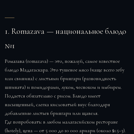
1. Romazava — национальное блюдо
№1
Ромазава
(romazava) — это, пожалуй, самое известное
блюдо Мадагаскара. Это тушеное мясо (чаще всего зебу
или свинина) с листьями брингари (разновидность
шпината) и помидорами, луком, чесноком и имбирем.
Подается обязательно с рисом. Блюдо имеет
насыщенный, слегка кисловатый вкус благодаря
добавлению листьев брингари или щавеля.
Где попробовать: в любом малагасийском ресторане
(hotely), цена — от 5 000 до 10 000 ариари (около $1.5–3).