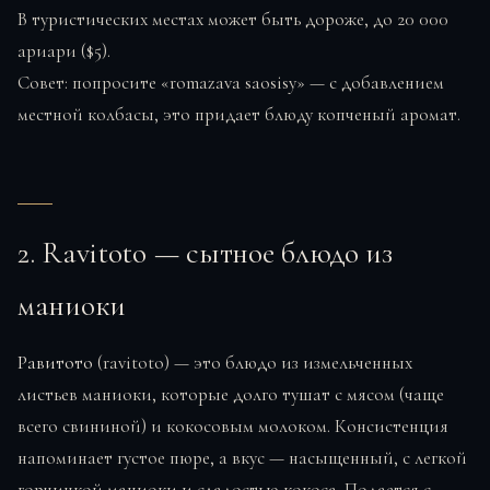
В туристических местах может быть дороже, до 20 000
ариари ($5).
Совет: попросите «romazava saosisy» — с добавлением
местной колбасы, это придает блюду копченый аромат.
2. Ravitoto — сытное блюдо из
маниоки
Равитото
(ravitoto) — это блюдо из измельченных
листьев маниоки, которые долго тушат с мясом (чаще
всего свининой) и кокосовым молоком. Консистенция
напоминает густое пюре, а вкус — насыщенный, с легкой
горчинкой маниоки и сладостью кокоса. Подается с