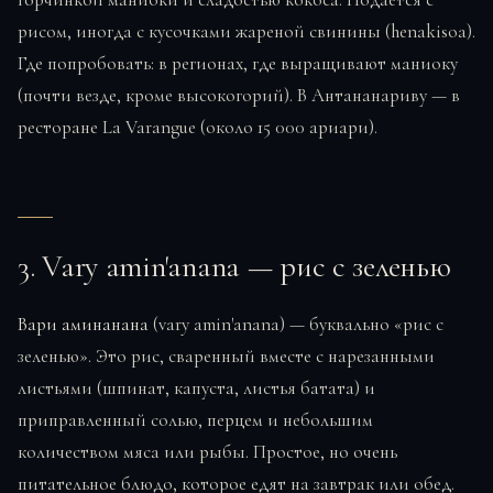
рисом, иногда с кусочками жареной свинины (henakisoa).
Где попробовать: в регионах, где выращивают маниоку
(почти везде, кроме высокогорий). В Антананариву — в
ресторане La Varangue (около 15 000 ариари).
3. Vary amin'anana — рис с зеленью
Вари аминанана
(vary amin'anana) — буквально «рис с
зеленью». Это рис, сваренный вместе с нарезанными
листьями (шпинат, капуста, листья батата) и
приправленный солью, перцем и небольшим
количеством мяса или рыбы. Простое, но очень
питательное блюдо, которое едят на завтрак или обед.