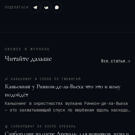
ПОДЕЛИТЬСЯ
СВЕЖЕЕ В ЖУРНАЛЕ
Читайте дальше
Все статьи →
🛶
КАНЬОНИНГ И СПЛАВ ПО ТЮБИНГАМ
Каньонинг у Ринкон-де-ла-Вьеха: что это и кому
подойдёт
Каньонинг в окрестностях вулкана Ринкон-де-ла-Вьеха
— это захватывающий спуск по верёвкам вдоль каскадов
воды, прыжки в природные бассейны и преодоление
узких ущелий. Для кого это приключение — для
🏄
САПБОРДИНГ НА ОЗЕРЕ АРЕНАЛЬ
новичков или только для профи? Мы разберём программу
Сапбординг на озере Ареналь: для новичков, цена и