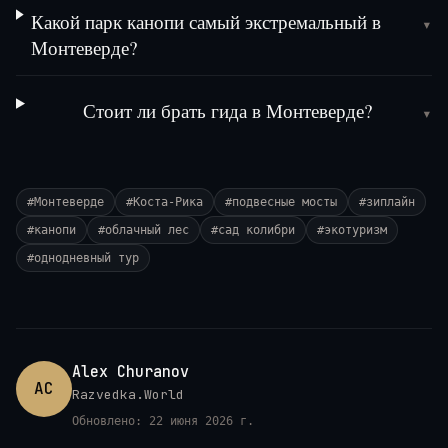
Какой парк канопи самый экстремальный в
▾
Монтеверде?
Стоит ли брать гида в Монтеверде?
▾
#
Монтеверде
#
Коста-Рика
#
подвесные мосты
#
зиплайн
#
канопи
#
облачный лес
#
сад колибри
#
экотуризм
#
однодневный тур
Alex Churanov
AC
Razvedka.World
Обновлено:
22 июня 2026 г.