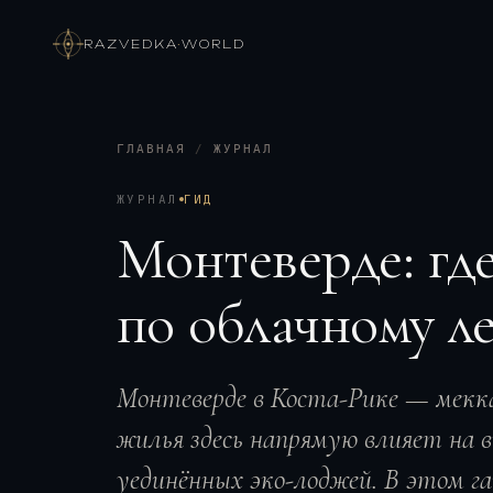
RAZVEDKA
·
WORLD
ГЛАВНАЯ
/
ЖУРНАЛ
ЖУРНАЛ
ГИД
Монтеверде: гд
по облачному л
Монтеверде в Коста-Рике — мекка
жилья здесь напрямую влияет на 
уединённых эко-лоджей. В этом г