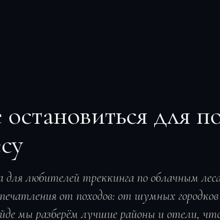
е остановиться для п
есу
 для любителей треккинга по облачным лес
впечатления от походов: от шумных городков
айде мы разберём лучшие районы и отели, чт