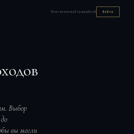
Впечатления
Страны
Клуб
Войти
оходов
ам. Выбор
 до
обы вы могли