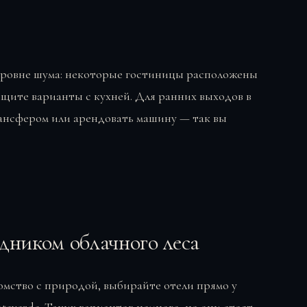
уровне шума: некоторые гостиницы расположены
 ищите варианты с кухней. Для ранних выходов в
рансфером или арендовать машину — так вы
дником облачного леса
омство с природой, выбирайте отели прямо у
nteverde. Таких вариантов немного, но они стоят