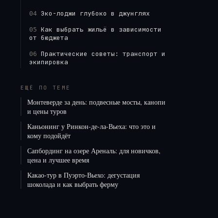
Эко-лоджи глубоко в джунглях
04
Как выбрать жильё в зависимости
05
от бюджета
Практические советы: транспорт и
06
экипировка
ЕЩЁ ПО ТЕМЕ
Монтеверде за день: подвесные мосты, канопи
и цены туров
Каньонинг у Ринкон-де-ла-Вьеха: что это и
кому подойдёт
Сапбординг на озере Ареналь: для новичков,
цена и лучшее время
Какао-тур в Пуэрто-Вьехо: дегустация
шоколада и как выбрать ферму