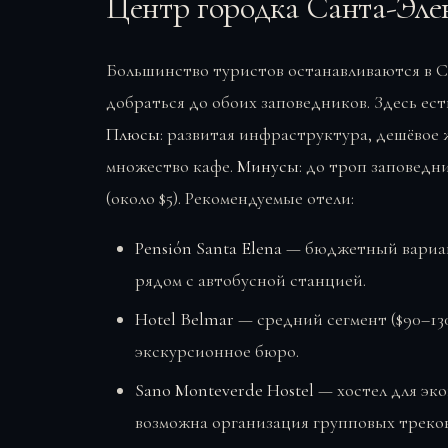
Центр городка Санта-Эле
Большинство туристов останавливаются в С
добраться до обоих заповедников. Здесь ес
Плюсы
: развитая инфраструктура, дешёвое ж
множество кафе.
Минусы
: до троп заповедн
(около $5). Рекомендуемые отели:
Pensión Santa Elena
— бюджетный вариант
рядом с автобусной станцией.
Hotel Belmar
— средний сегмент ($90–130
экскурсионное бюро.
Sano Monteverde Hostel
— хостел для эко
возможна организация групповых треков