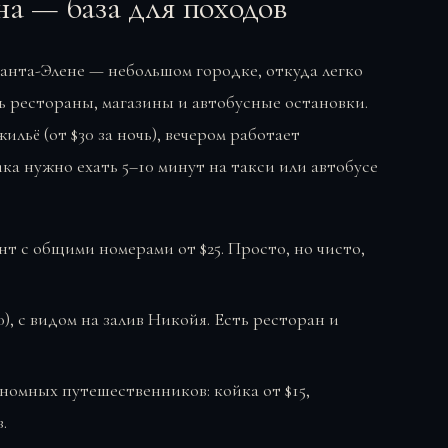
на — база для походов
анта-Элене — небольшом городке, откуда легко
ть рестораны, магазины и автобусные остановки.
ильё (от $30 за ночь), вечером работает
ика нужно ехать 5–10 минут на такси или автобусе
 с общими номерами от $25. Просто, но чисто,
), с видом на залив Никойя. Есть ресторан и
номных путешественников: койка от $15,
.