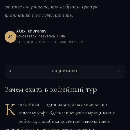
статье вы узнаете, как выбрать лучшую
плантацию и не переплатить.
Alex Churanov
Основатель razvedka.club
AC
24 июня 2026 г.
·
4
мин чтения
Wikimedia / Eric T Gunther, CC BY-SA
СОДЕРЖАНИЕ
▾
Зачем ехать в кофейный тур
К
оста-Рика — один из мировых лидеров по
качеству кофе. Здесь запрещено выращивание
робусты, а арабика достигает высочайшего
уровня благодаря вулканическим почвам и