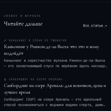
СВЕЖЕЕ В ЖУРНАЛЕ
Читайте дальше
Все статьи →
🛶
КАНЬОНИНГ И СПЛАВ ПО ТЮБИНГАМ
Каньонинг у Ринкон-де-ла-Вьеха: что это и кому
подойдёт
Каньонинг в окрестностях вулкана Ринкон-де-ла-Вьеха
— это захватывающий спуск по верёвкам вдоль каскадов
воды, прыжки в природные бассейны и преодоление
узких ущелий. Для кого это приключение — для
🏄
САПБОРДИНГ НА ОЗЕРЕ АРЕНАЛЬ
новичков или только для профи? Мы разберём программу
Сапбординг на озере Ареналь: для новичков, цена и
тура, требования к физической форме, оптимальные
лучшее время
месяцы и актуальные цены на 2026 год. Вы также
получите практические советы по экипировке и
Сапбординг (SUP) на озере Ареналь — это идеальный
безопасности, чтобы ваше путешествие в
Коста-Рику
способ познакомиться с водными видами спорта, даже
оставило только восторг.
если вы новичок. Спокойные воды, панорамные виды на