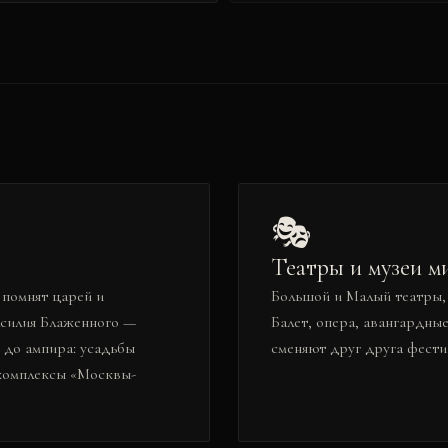
🎭
Театры и музеи м
 помнят царей и
Большой и Малый театры, 
асилия Блаженного —
Балет, опера, авангардны
 до ампира: усадьбы
сменяют друг друга фести
 комплексы «Москвы-