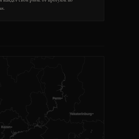
 найдёт свой ритм: от прогулок по
ах.