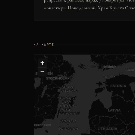
репрессии, рапалло, парад 7 ноября 1941. Ис
монастырь, Новодевичий, Храм Христа Спас
НА КАРТЕ
+
−