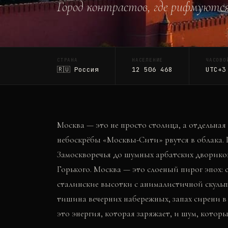
Город контрастов, где рифмуютс
СТРАНА
НАСЕЛЕНИЕ
ЧАСОВО
🇷🇺
Россия
12 506 468
UTC+3
Москва — это не просто столица, а отдельная
небоскрёбы «Москвы-Сити» рвутся в облака. Г
Замоскворечья до шумных арбатских дворико
Горького. Москва — это слоеный пирог эпох:
сталинские высотки с анималистичной скульпт
тишина вечерних набережных, запах сирени в 
это энергия, которая заряжает, и шум, которы