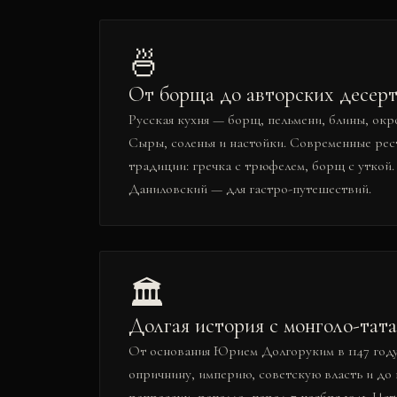
🍜
От борща до авторских десер
Русская кухня — борщ, пельмени, блины, окр
Сыры, соленья и настойки. Современные ре
традиции: гречка с трюфелем, борщ с уткой
Даниловский — для гастро-путешествий.
🏛️
Долгая история с монголо-тата
От основания Юрием Долгоруким в 1147 году
опричнину, империю, советскую власть и до