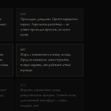
АПР
же
Прохладно, дождливо. Цветут нарциссы в
имнее
парках. Апрельская распутица — не
лучшее время для прогулок, но музеи
пусты.
АВГ
ни.
Жара, с понижением к концу месяца.
ны.
Город на каникулах: много туристов,
ссейны.
театры закрыты, зато работают летние
веранды.
ДЕК
может
Морозно, наряженные улицы,
оду,
рождественские ярмарки. Лучший месяц
для сказочной атмосферы — катки,
подарки, уют.