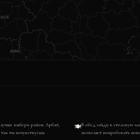
 лучше выбери район: Арбат,
В обед зайди в столовую и
🍽️
 так ты почувствуешь
позволяет попробовать пов