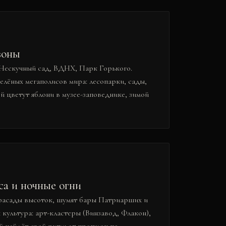
зоны
Нескучный сад, ВДНХ, Парк Горького.
елёных мегаполисов мира: лесопарки, сады,
й цветут яблони в музее-заповеднике, зимой
са и ночные огни
 фасады высоток, шумят бары Патриарших и
 культура: арт-кластеры (Винзавод, Флакон),