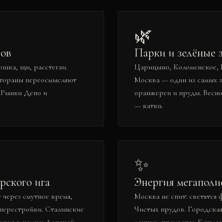
🌿
тов
Парки и зелёные 
ошка, щи, расстегаи.
Царицыно, Коломенское, 
стораны переосмысляют
Москва — один из самых з
. Рынки Депо и
оранжереи и пруды. Весно
— катки.
✨
рского ига
Энергия мегаполи
 через смутное время,
Москва не спит: светятся
 перестройки. Сталинские
Чистых прудов. Городская