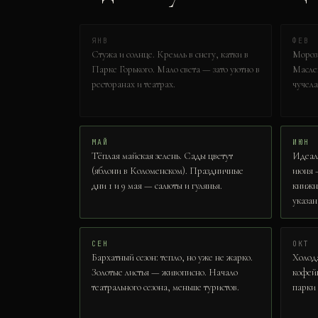
ЯНВ
ФЕВ
Стужа и солнце. Кремль в снегу, катки в
Мороз 
Парке Горького. Мало света — зато уютно в
Масле
ресторанах и театрах.
чучела
МАЙ
ИЮН
Тёплая майская зелень. Сады цветут
Идеаль
(яблони в Коломенском). Праздничные
июня 
дни 1 и 9 мая — салюты и гулянья.
книжны
указан
СЕН
ОКТ
Бархатный сезон: тепло, но уже не жарко.
Холода
Золотые листья — живописно. Начало
кофейн
театрального сезона, меньше туристов.
парки 