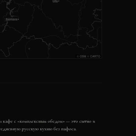
©
OSM
©
CARTO
ли кафе с «комплексным обедом» — это сытно и
седневную русскую кухню без пафоса.