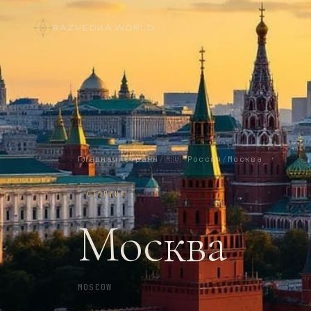
RAZVEDKA
·
WORLD
Главная
/
Страны
/
🇷🇺
Россия
/
Москва
СТОЛИЦА
Москва
MOSCOW