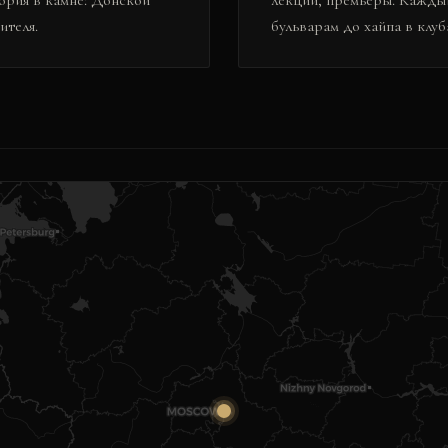
тория в камне: Донской
лекции, премьеры. Каждый
ителя.
бульварам до хайпа в клуб