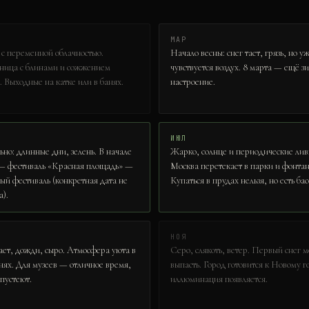
МАР
с переменной облачностью.
Начало весны: снег тает, грязь, но у
ница с блинами и сожжением
чувствуется воздух. 8 марта — ещё з
. Выходные на катке или в банях.
настроение.
ИЮЛ
но: длинные дни, зелень. В начале
Жарко, солнце и периодические лив
— фестиваль «Красная площадь» —
Москва перетекает в парки и фонта
й фестиваль (конкретная дата не
Купаться в прудах нельзя, но есть ба
а).
НОЯ
ет, дожди, сыро. Атмосфера уюта в
Серо, слякоть, ветер. Первый снег 
ях. Для музеев — отличное время,
выпасть. Город готовится к Новому г
пустеют.
иллюминация появляется.