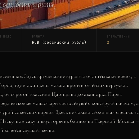
я вечность и ритм
Й ПОЯС
ВАЛЮТА
ВПЕЧАТЛЕНИЙ
RUB (российский рубль)
0
 вселенная. Здесь кремлёвские куранты отсчитывают время, а
ород, где в один день можно пройти от тихих переулков
в, от строгой классики Царицына до авангарда Парка
 средневековые монастыри соседствуют с конструктивизмом, а
урой советских парков. Здесь не только столичная спешка: ес
Нескучном саду и вкус горячих блинов на Тверской. Москва 
й хочется слушать вечно.