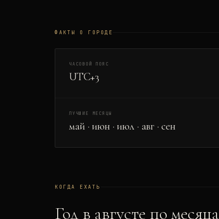
ФАКТЫ О ГОРОДЕ
ЧАСОВОЙ ПОЯС
UTC+3
ЛУЧШИЕ МЕСЯЦЫ
май · июн · июл · авг · сен
КОГДА ЕХАТЬ
Год в
август
е по месяц