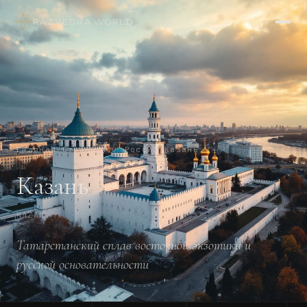
RAZVEDKA
·
WORLD
Главная
/
Страны
/
🇷🇺
Россия
/
Казань
Казань
KAZAN
Татарстанский сплав восточной экзотики и
русской основательности