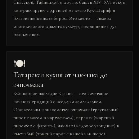
Спасской, Тайницкой и других башен XIV–XVI веков
контрастируют с древней мечетью Кул-Шариф и
Благовещенским собором. Это место — символ
многовекового диалога культур, сохранившее дух
разных эпох.
🍽️
Татарская кухня от чак-чака до
эчпочмака
Кулинарное наследие Казани — это сочетание
кочевых традиций с оседлым земледелием.
Обязательны к знакомству: эчпочмак (треугольный
пирог с мясом и картофелем), перемяч (жареный
пирожок с фаршем), чак-чак (медовое угощение) и
кыстыбый (тонкий пирог с кашей или пюре).