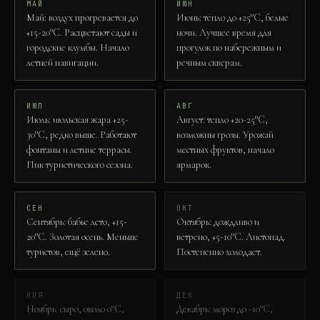
МАЙ
ИЮН
Май: воздух прогревается до
Июнь: тепло до +25°C, белые
+15-20°C. Расцветают сады и
ночи. Лучшее время для
городские клумбы. Начало
прогулок по набережным и
летней навигации.
речным скверам.
ИЮЛ
АВГ
Июль: июльская жара +25-
Август: тепло +20-25°C,
30°C, редко выше. Работают
возможны грозы. Урожай
фонтаны и летние террасы.
местных фруктов, начало
Пик туристического сезона.
ярмарок.
СЕН
ОКТ
Сентябрь: бабье лето, +15-
Октябрь: дождливо и
20°C. Золотая осень. Меньше
ветрено, +5-10°C. Листопад.
туристов, ещё зелено.
Постепенно холодает.
НОЯ
ДЕК
Ноябрь: сыро, около 0°C,
Декабрь: мороз до -10°C,