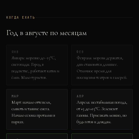
КОГДА ЕХАТЬ
Год в
август
е по месяцам
ЯНВ
ФЕВ
Январь: морозно до -15°C,
Февраль: морозы держатся,
снегопады. Город в
дни становятся длиннее.
подсветке, работают катки и
Отличное время для
ёлки. Мало туристов.
посещения театров и галерей.
МАР
АПР
Март: начало оттепели,
Апрель: нестабильная погода,
слякоть и таяние снега.
от +5 до +15°C. Зеленеют
Начало сезона проталин в
газоны. Приезжать можно, но
парках.
будь готов к дождям.