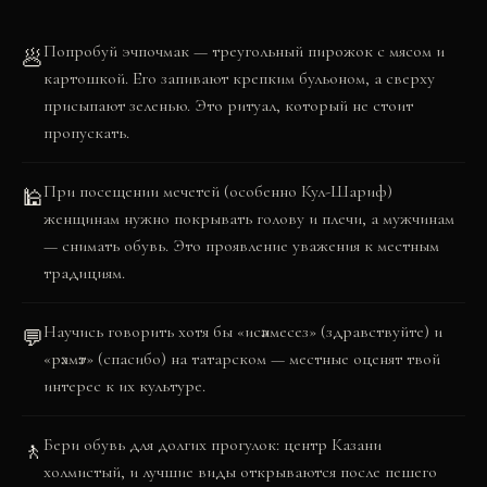
Попробуй эчпочмак — треугольный пирожок с мясом и
🥟
картошкой. Его запивают крепким бульоном, а сверху
присыпают зеленью. Это ритуал, который не стоит
пропускать.
При посещении мечетей (особенно Кул-Шариф)
🕌
женщинам нужно покрывать голову и плечи, а мужчинам
— снимать обувь. Это проявление уважения к местным
традициям.
Научись говорить хотя бы «исәнмесез» (здравствуйте) и
💬
«рәхмәт» (спасибо) на татарском — местные оценят твой
интерес к их культуре.
Бери обувь для долгих прогулок: центр Казани
🚶
холмистый, и лучшие виды открываются после пешего