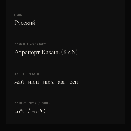
ЯЗЫК
Русский
ГЛАВНЫЙ АЭРОПОРТ
Аэропорт Казань (KZN)
ЛУЧШИЕ МЕСЯЦЫ
май · июн · июл · авг · сен
КЛИМАТ ЛЕТО / ЗИМА
20°C / -10°C