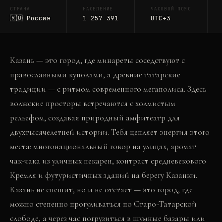
СТРАНА
НАСЕЛЕНИЕ
ЧАСОВОЙ ПОЯС
🇷🇺
Россия
1 257 391
UTC+3
Казань — это город, где минареты соседствуют с
православными куполами, а древние татарские
традиции — с ритмом современного мегаполиса. Здесь
волжские просторы встречаются с холмистым
рельефом, создавая природный амфитеатр для
двухтысячелетней истории. Тебя цепляет энергия этого
места: многонациональный говор на улицах, аромат
чак-чака из уличных пекарен, контраст средневекового
Кремля и футуристичных зданий на берегу Казанки.
Казань не спешит, но и не отстает — это город, где
можно степенно прогуливаться по Старо-Татарской
слободе, а через час погрузиться в шумные базары или