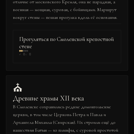
отличие от московского Кремля, она не парадная, а
военная — мощная, суровая, с бойницами. Маршрут
вокруг стены — пешая прогулка вдоль её основания.
КУЛЬТУРА
Прогуляться по Смоленской крепостной
стене
✓
0
☆
0
⛪
Древние храмы XII века
В Смоленске сохранились редкие домонгольские
церкви, в том числе Церковь Петра и Павла и
Архангела Михаила (Свирская). Их строили ещё до
нашествия Батыя — из плинфы, с суровой простотой