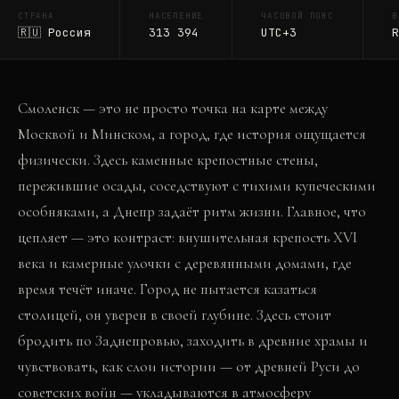
СТРАНА
НАСЕЛЕНИЕ
ЧАСОВОЙ ПОЯС
В
🇷🇺
Россия
313 394
UTC+3
R
Смоленск — это не просто точка на карте между
Москвой и Минском, а город, где история ощущается
физически. Здесь каменные крепостные стены,
пережившие осады, соседствуют с тихими купеческими
особняками, а Днепр задаёт ритм жизни. Главное, что
цепляет — это контраст: внушительная крепость XVI
века и камерные улочки с деревянными домами, где
время течёт иначе. Город не пытается казаться
столицей, он уверен в своей глубине. Здесь стоит
бродить по Заднепровью, заходить в древние храмы и
чувствовать, как слои истории — от древней Руси до
советских войн — укладываются в атмосферу