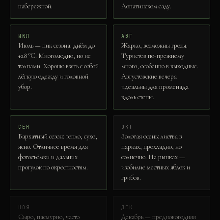
набережной.
Лопатинском саду.
ИЮЛ
АВГ
Июль — пик сезона: днём до
Жарко, возможны грозы.
+28 °C. Многолюдно, но не
Туристов по-прежнему
толпами. Хорошо взять с собой
много, особенно в выходные.
лёгкую одежду и головной
Августовские вечера
убор.
идеальны для променада
вдоль стены.
СЕН
ОКТ
Бархатный сезон: тепло, сухо,
Золотая осень: листва в
ясно. Отличное время для
парках, прохладно, но
фотосъёмки и дальних
солнечно. На рынках —
прогулок по окрестностям.
изобилие местных яблок и
грибов.
НОЯ
ДЕК
Сыро, пасмурно, часто
Декабрь — предновогодняя