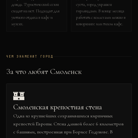
дождь. Туристический сезон
суета, город украшен
сходит на нет. Подходит для
гирляндами. В конце месяца
уютного отдыха в кафе и
работать с коллегами можно в
музеях.
коворкинге или тихом кафе.
ЧЕМ ЗНАМЕНИТ ГОРОД
За что любят
Смоленск
🏰
Смоленская крепостная стена
Одна из крупнейших сохранившихся кирпичных
крепостей Европы. Стена длиной более 6 километров
с башнями, построенная при Борисе Годунове. В