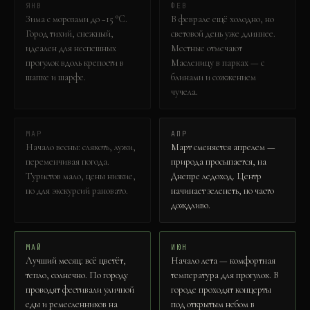
ЯНВ
ФЕВ
Зима с морозами до −15 °C.
В феврале ещё холодно, но
Город тихий, снежный,
световой день уже длиннее.
идеален для неспешных
Местные отмечают
прогулок вдоль крепости в
Масленицу в парках — с
шапке и шарфе.
блинами и сожжением
чучела.
МАР
АПР
Начало весны: слякоть, лужи,
Март сменяется апрелем —
переменчивая погода.
природа просыпается, на
Туристов мало, цены низкие,
Днепре ледоход. Центр
но для экскурсий рановато.
начинает зеленеть, но часто
дождливо.
МАЙ
ИЮН
Лучший месяц: всё цветёт,
Начало лета — комфортная
тепло, солнечно. По городу
температура для прогулок. В
проводят фестивали уличной
городе проходят концерты
еды и ремесленников на
под открытым небом в