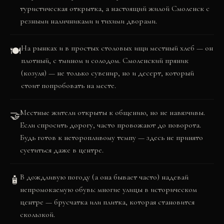
туристическая открытка, а настоящий жилой Смоленск с
резными наличниками и тихими дворами.
На рынках и в простых столовых ищи местный хлеб — он
🍽️
плотный, с тмином и солодом. Смоленский пряник
(козуля) — не только сувенир, но и десерт, который
стоит попробовать на месте.
Местные жители открыты к общению, но не навязчивы.
🤝
Если спросить дорогу, часто провожают до поворота.
Будь готов к неторопливому темпу — здесь не принято
суетиться даже в центре.
В дождливую погоду (а она бывает часто) надевай
🧴
непромокаемую обувь: многие улицы в историческом
центре — брусчатка или плитка, которая становится
скользкой.