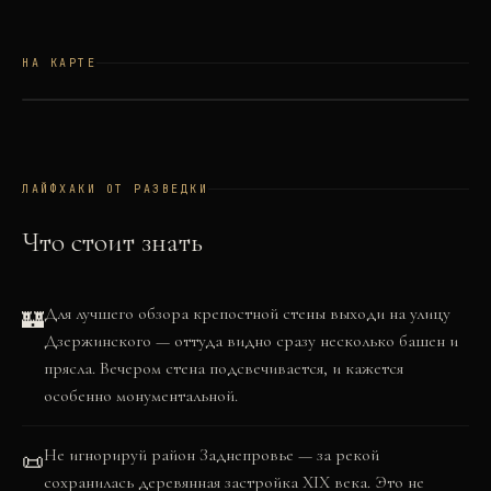
НА КАРТЕ
©
OSM
©
CARTO
+
−
ЛАЙФХАКИ ОТ РАЗВЕДКИ
Что стоит знать
Для лучшего обзора крепостной стены выходи на улицу
🏰
Дзержинского — оттуда видно сразу несколько башен и
прясла. Вечером стена подсвечивается, и кажется
особенно монументальной.
Не игнорируй район Заднепровье — за рекой
📜
сохранилась деревянная застройка XIX века. Это не