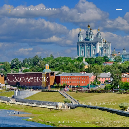
RAZVEDKA
·
WORLD
Главная
/
Страны
/
🇷🇺
Россия
/
Смоленск
Смоленск
SMOLENSK
Город-крепость с тысячелетней историей и живым
духом
Фото:
Ghirlandajo / Wikimedia Commons · CC BY-SA 4.0