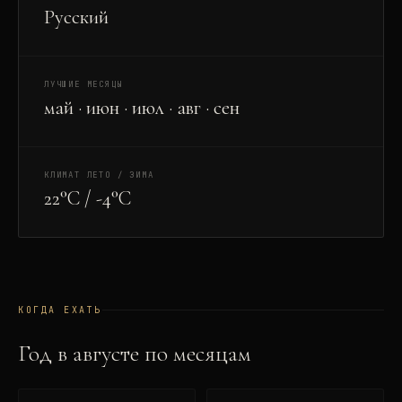
Русский
ЛУЧШИЕ МЕСЯЦЫ
май · июн · июл · авг · сен
КЛИМАТ ЛЕТО / ЗИМА
22°C / -4°C
КОГДА ЕХАТЬ
Год в
август
е по месяцам