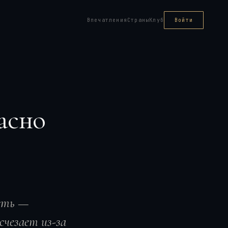
Впечатления
Страны
Клуб
Войти
асно
ость —
счезает из-за