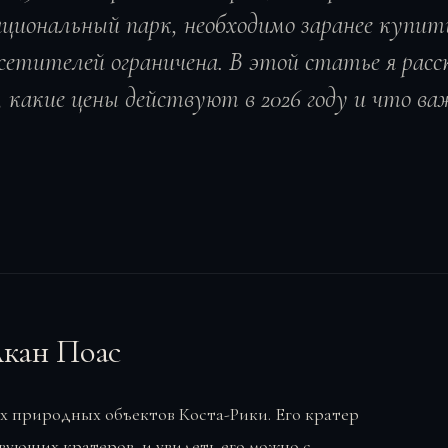
национальный парк, необходимо заранее купи
сетителей ограничена. В этой статье я расс
 какие цены действуют в 2026 году и что ва
лкан Поас
ых природных объектов Коста-Рики. Его кратер
вующих кратеров, и увидеть его можно с