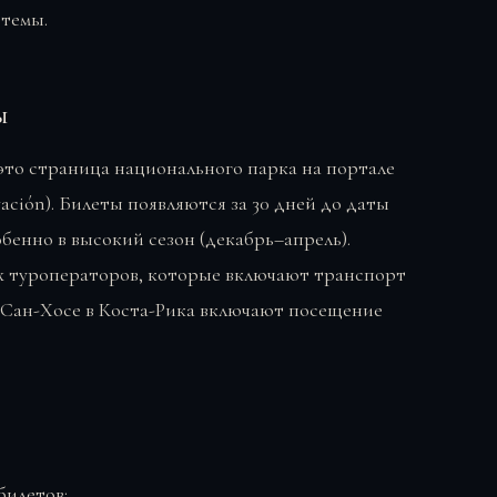
стемы.
ы
то страница национального парка на портале
vación). Билеты появляются за 30 дней до даты
бенно в высокий сезон (декабрь–апрель).
х туроператоров, которые включают транспорт
з Сан-Хосе в Коста-Рика включают посещение
билетов: