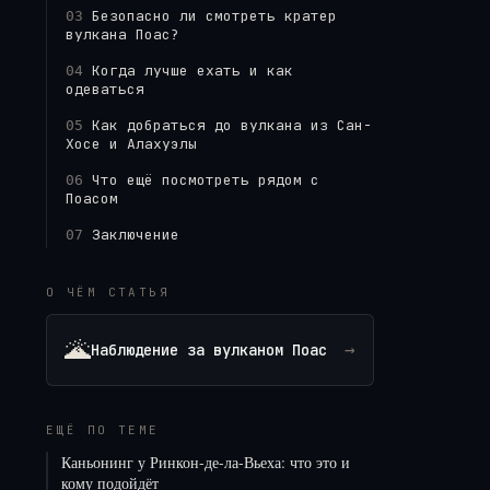
Безопасно ли смотреть кратер
03
вулкана Поас?
Когда лучше ехать и как
04
одеваться
Как добраться до вулкана из Сан-
05
Хосе и Алахуэлы
Что ещё посмотреть рядом с
06
Поасом
Заключение
07
О ЧЁМ СТАТЬЯ
🌋
→
Наблюдение за вулканом Поас
ЕЩЁ ПО ТЕМЕ
Каньонинг у Ринкон-де-ла-Вьеха: что это и
кому подойдёт