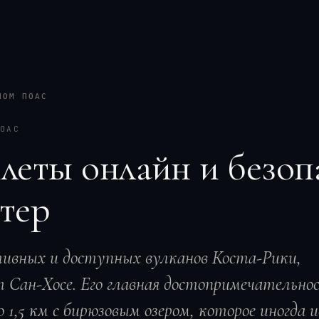
НОМ ПОАС
ОАС
илеты онлайн и безоп
атер
тивных и доступных вулканов Коста-Рики,
от Сан-Хосе. Его главная достопримечательн
1,5 км с бирюзовым озером, которое иногда и