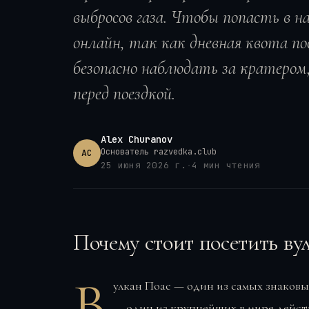
выбросов газа. Чтобы попасть в 
онлайн, так как дневная квота по
безопасно наблюдать за кратером,
перед поездкой.
Alex Churanov
Основатель razvedka.club
AC
25 июня 2026 г.
·
4
мин чтения
Почему стоит посетить ву
В
улкан Поас — один из самых знаков
— один из крупнейших в мире дейст