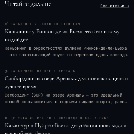
Читайте дальше
Все статьи →
🛶
КАНЬОНИНГ И СПЛАВ ПО ТЮБИНГАМ
Каньонинг у Ринкон-де-ла-Вьеха: что это и кому
подойдёт
Каньонинг в окрестностях вулкана Ринкон-де-ла-Вьеха
— это захватывающий спуск по верёвкам вдоль каскадов
воды, прыжки в природные бассейны и преодоление
узких ущелий. Для кого это приключение — для
🏄
САПБОРДИНГ НА ОЗЕРЕ АРЕНАЛЬ
новичков или только для профи? Мы разберём программу
Сапбординг на озере Ареналь: для новичков, цена и
тура, требования к физической форме, оптимальные
лучшее время
месяцы и актуальные цены на 2026 год. Вы также
получите практические советы по экипировке и
Сапбординг (SUP) на озере Ареналь — это идеальный
безопасности, чтобы ваше путешествие в
Коста-Рику
способ познакомиться с водными видами спорта, даже
оставило только восторг.
если вы новичок. Спокойные воды, панорамные виды на
вулкан Ареналь и тропические леса создают уникальную
🍫
ДЕГУСТАЦИЯ МЕСТНОГО ШОКОЛАДА В КОСТА-РИКЕ
атмосферу. В этой статье я расскажу, сколько стоят
Какао-тур в Пуэрто-Вьехо: дегустация шоколада и
туры и аренда досок, когда лучше всего ехать, чтобы
как выбрать ферму