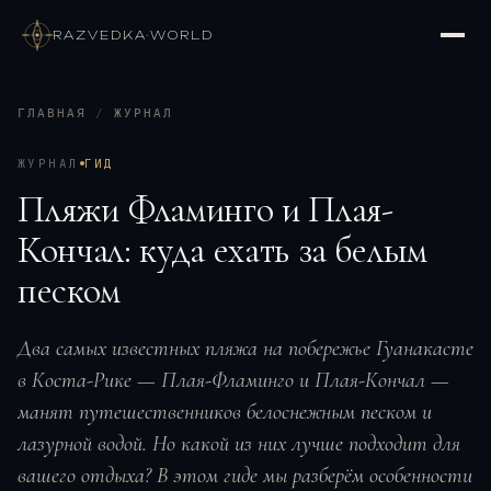
RAZVEDKA
·
WORLD
ГЛАВНАЯ
/
ЖУРНАЛ
ЖУРНАЛ
ГИД
Пляжи Фламинго и Плая-
Кончал: куда ехать за белым
песком
Два самых известных пляжа на побережье Гуанакасте
в Коста-Рике — Плая-Фламинго и Плая-Кончал —
манят путешественников белоснежным песком и
лазурной водой. Но какой из них лучше подходит для
вашего отдыха? В этом гиде мы разберём особенности