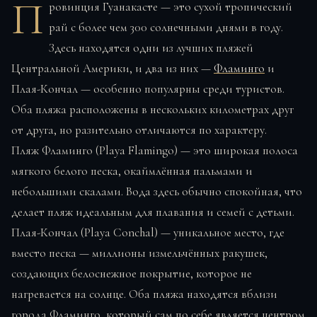
П
ровинция Гуанакасте — это сухой тропический
рай с более чем 300 солнечными днями в году.
Здесь находятся одни из лучших пляжей
Центральной Америки, и два из них —
Фламинго
и
Плая-Кончал — особенно популярны среди туристов.
Оба пляжа расположены в нескольких километрах друг
от друга, но разительно отличаются по характеру.
Пляж Фламинго (Playa Flamingo) — это широкая полоса
мягкого белого песка, окаймлённая пальмами и
небольшими скалами. Вода здесь обычно спокойная, что
делает пляж идеальным для плавания и семей с детьми.
Плая-Кончал (Playa Conchal) — уникальное место, где
вместо песка — миллионы измельчённых ракушек,
создающих белоснежное покрытие, которое не
нагревается на солнце. Оба пляжа находятся вблизи
города Фламинго, который сам по себе является центром