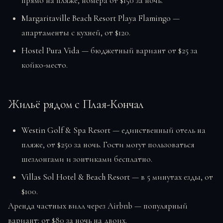
прямо на пляже, номера от $150 за ночь.
Margaritaville Beach Resort Playa Flamingo
—
апартаменты с кухней, от $120.
Hostel Pura Vida
— бюджетный вариант от $25 за
койко-место.
Жильё рядом с Плая-Кончал
Westin Golf & Spa Resort
— единственный отель на
пляже, от $250 за ночь. Гости могут пользоваться
шезлонгами и зонтиками бесплатно.
Villas Sol Hotel & Beach Resort
— в 5 минутах езды, от
$100.
Аренда частных вилл через Airbnb — популярный
вариант: от $80 за ночь на двоих.