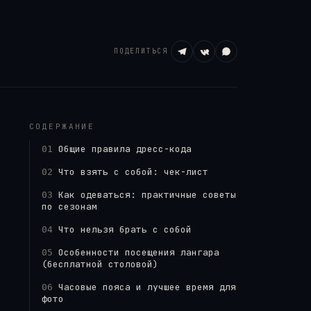
ПОДЕЛИТЬСЯ
kar s. from Dubai, United Arab Emirates, CC BY
СОДЕРЖАНИЕ
Общие правила дресс-кода
01
Что взять с собой: чек-лист
02
Как одеваться: практичные советы
03
по сезонам
Что нельзя брать с собой
04
Особенности посещения лангара
05
(бесплатной столовой)
Часовые пояса и лучшее время для
06
фото