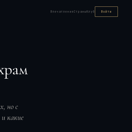
Впечатления
Страны
Клуб
Войти
 храм
, но с
 и какие