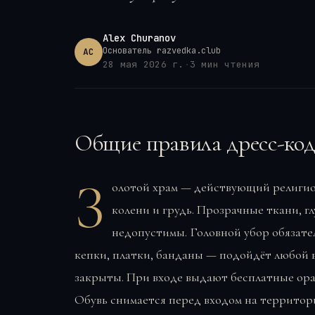
Alex Churanov
Основатель razvedka.club
AC
28 мая 2026 г.
·
3
мин чтения
Общие правила дресс-код
З
олотой храм — действующий религио
колени и грудь. Прозрачные ткани, г
недопустимы. Головной убор обязате
кепки, платки, банданы — подойдёт любой 
закрыты. При входе выдают бесплатные ора
Обувь снимается перед входом на территори