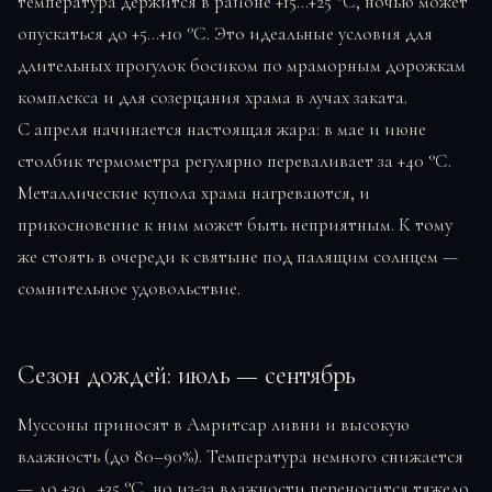
температура держится в районе +15…+25 °C, ночью может
опускаться до +5…+10 °C. Это идеальные условия для
длительных прогулок босиком по мраморным дорожкам
комплекса и для созерцания храма в лучах заката.
С апреля начинается настоящая жара: в мае и июне
столбик термометра регулярно переваливает за +40 °C.
Металлические купола храма нагреваются, и
прикосновение к ним может быть неприятным. К тому
же стоять в очереди к святыне под палящим солнцем —
сомнительное удовольствие.
Сезон дождей: июль — сентябрь
Муссоны приносят в Амритсар ливни и высокую
влажность (до 80–90%). Температура немного снижается
— до +30…+35 °C, но из-за влажности переносится тяжело.