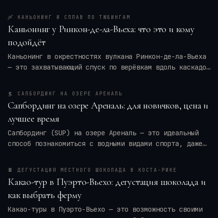
🛶
КАНЬОНИНГ И СПЛАВ ПО ТЮБИНГАМ
Каньонинг у Ринкон-де-ла-Вьеха: что это и кому
подойдёт
Каньонинг в окрестностях вулкана Ринкон-де-ла-Вьеха
— это захватывающий спуск по верёвкам вдоль каскадов
воды, прыжки в природные бассейны и преодоление
узких ущелий. Для кого это приключение — для
🏄
САПБОРДИНГ НА ОЗЕРЕ АРЕНАЛЬ
новичков или только для профи? Мы разберём программу
Сапбординг на озере Ареналь: для новичков, цена и
тура, требования к физической форме, оптимальные
лучшее время
месяцы и актуальные цены на 2026 год. Вы также
получите практические советы по экипировке и
Сапбординг (SUP) на озере Ареналь — это идеальный
безопасности, чтобы ваше путешествие в
Коста-Рику
способ познакомиться с водными видами спорта, даже
оставило только восторг.
если вы новичок. Спокойные воды, панорамные виды на
вулкан Ареналь и тропические леса создают уникальную
🍫
ДЕГУСТАЦИЯ МЕСТНОГО ШОКОЛАДА В КОСТА-РИКЕ
атмосферу. В этой статье я расскажу, сколько стоят
Какао-тур в Пуэрто-Вьехо: дегустация шоколада и
туры и аренда досок, когда лучше всего ехать, чтобы
как выбрать ферму
избежать ветра и дождей, и как подготовиться к
первому выходу на SUP. Вы узнаете всё, чтобы
Какао-туры в Пуэрто-Вьехо — это возможность своими