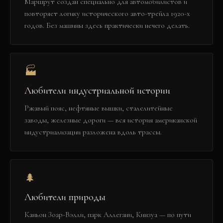
Маршрут создан специально для автомобилистов и
повторяет логику исторического авто-трейла 1920-х
годов. Без машины здесь практически нечего делать.
🏭
Любители индустриальной истории
Ржавый пояс, нефтяные вышки, сталелитейные
заводы, железные дороги — вся история американской
индустриализации разложена вдоль трассы.
🌲
Любители природы
Каньон Зоар-Вэлли, парк Аллегани, Кинзуа — по пути