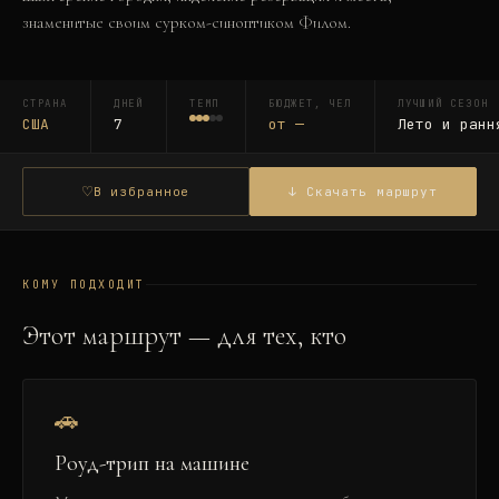
знаменитые своим сурком-синоптиком Филом.
СТРАНА
ДНЕЙ
ТЕМП
БЮДЖЕТ, ЧЕЛ
ЛУЧШИЙ СЕЗОН
США
7
от
—
Лето и ранн
♡
В избранное
↓ Скачать маршрут
КОМУ ПОДХОДИТ
Этот маршрут — для тех, кто
🚗
Роуд-трип на машине