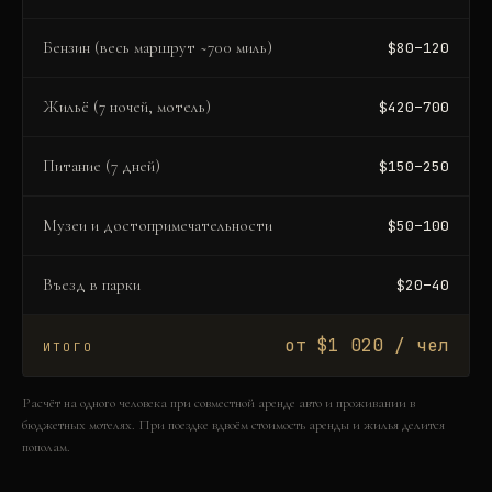
Бензин (весь маршрут ~700 миль)
$80–120
Жильё (7 ночей, мотель)
$420–700
Питание (7 дней)
$150–250
Музеи и достопримечательности
$50–100
Въезд в парки
$20–40
от $1 020 / чел
ИТОГО
Расчёт на одного человека при совместной аренде авто и проживании в
бюджетных мотелях. При поездке вдвоём стоимость аренды и жилья делится
пополам.