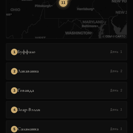
11
©
OSM
©
CARTO
Буффало
1
День 1
Лакаванна
2
День 2
Гованда
3
День 2
Зоар-Вэлли
4
День 3
Саламанка
5
День 3