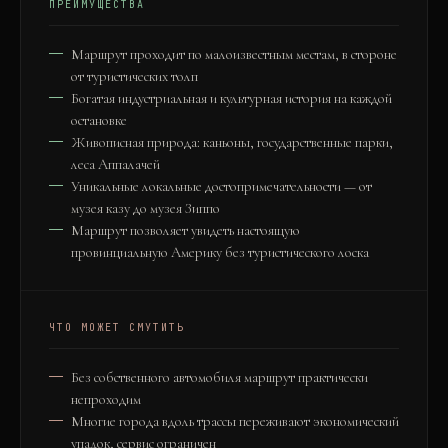
ПРЕИМУЩЕСТВА
Маршрут проходит по малоизвестным местам, в стороне
от туристических толп
Богатая индустриальная и культурная история на каждой
остановке
Живописная природа: каньоны, государственные парки,
леса Аппалачей
Уникальные локальные достопримечательности — от
музея казу до музея Зиппо
Маршрут позволяет увидеть настоящую
провинциальную Америку без туристического лоска
ЧТО МОЖЕТ СМУТИТЬ
Без собственного автомобиля маршрут практически
непроходим
Многие города вдоль трассы переживают экономический
упадок, сервис ограничен