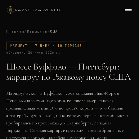
RAZVEDKA
·
WORLD
Главная
/
Маршруты
/
США
МАРШРУТ · 7 ДНЕЙ · 10 ГОРОДОВ
обновлено
26 июня 2026 г.
Шоссе Буффало — Питтсбург:
маршрут по Ржавому поясу США
Маршрут ведёт из Буффало через западный Нью-Йорк и
Пенсильванию туда, где когда-то кипела американская
промышленная жизнь. Это не просто дорога — это бывший
авто-трейл 1920-х годов, по которому первые автомобилисты
пробирались по просёлкам до Кларксбурга, Западная
Вирджиния. Сегодня маршрут проходит через заброшенные
шахтёрские городки, индейские резервации и места,