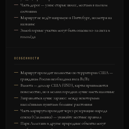
Часть дорог — узкие старые шоссе, местами в плохом
состоянии
Маршрут не ведёт напрямую в Питтсбург, несмотря на
название
Зимой горные участки могут быть опасны из-за снега и
гололёда
ОСОБЕННОСТИ
Маршрут проходит полностью по территории США —
гражданам России необходима виза B1/B2
Валюта — доллар США (USD), карты принимаются
повсеместно, но в мелких городках лучше иметь наличные
Заправляться лучше заранее: между некоторыми
населёнными пунктами большие расстояния
Часть маршрута проходит через резервацию народа
сенека (Саламанка) — уважайте местные правила
Парк Аллегани и другие природные объекты могут