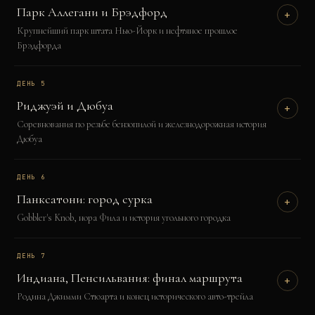
Парк Аллегани и Брэдфорд
+
Крупнейший парк штата Нью-Йорк и нефтяное прошлое
Брэдфорда
ДЕНЬ
5
Риджуэй и Дюбуа
+
Соревнования по резьбе бензопилой и железнодорожная история
Дюбуа
ДЕНЬ
6
Панксатони: город сурка
+
Gobbler's Knob, нора Фила и история угольного городка
ДЕНЬ
7
Индиана, Пенсильвания: финал маршрута
+
Родина Джимми Стюарта и конец исторического авто-трейла