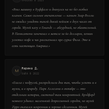
ПРОЕХАЛ В 2023
«
Взял машину в Буффало и двинулся на юг без особых
планов. Самое сильное впечатление — каньон Зоар-Вэлли:
не ожидал увидеть такой дикий пейзаж в двух часах от
города. Музей казу в Гованде — абсурдный, но обаятельный.
В Панксатони заночевал в мотеле за 60 долларов, хозяин
угостил кофе и час рассказывал про сурка Фила. Это и
есть настоящая Америка.
»
Марина Д.
М
БЫЛА В 2022
«
Ехала с подругой, распределили дни так, чтобы успеть и в
музеи, и в природу. Парк Аллегани в октябре — это
отдельная история, листопад там невероятный. Брэдфорд
немного удивил: маленький депрессивный городок, но музей
Zippo оказался искренним и хорошо сделанным. Музей