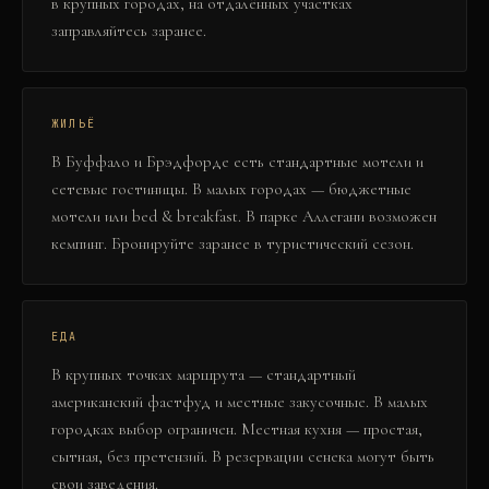
в крупных городах, на отдалённых участках
заправляйтесь заранее.
ЖИЛЬЁ
В Буффало и Брэдфорде есть стандартные мотели и
сетевые гостиницы. В малых городах — бюджетные
мотели или bed & breakfast. В парке Аллегани возможен
кемпинг. Бронируйте заранее в туристический сезон.
ЕДА
В крупных точках маршрута — стандартный
американский фастфуд и местные закусочные. В малых
городках выбор ограничен. Местная кухня — простая,
сытная, без претензий. В резервации сенека могут быть
свои заведения.