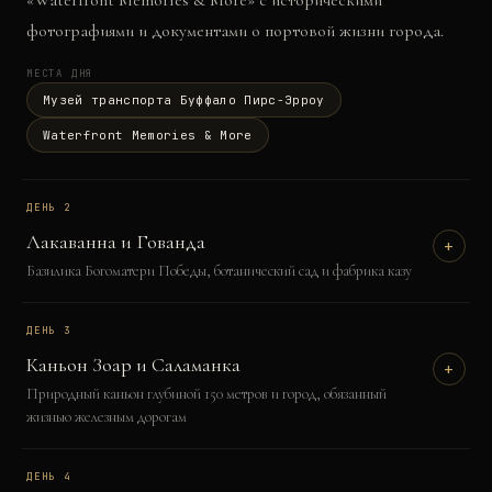
«Waterfront Memories & More» с историческими
фотографиями и документами о портовой жизни города.
МЕСТА ДНЯ
Музей транспорта Буффало Пирс-Эрроу
Waterfront Memories & More
ДЕНЬ
2
Лакаванна и Гованда
+
Базилика Богоматери Победы, ботанический сад и фабрика казу
ДЕНЬ
3
Каньон Зоар и Саламанка
+
Природный каньон глубиной 150 метров и город, обязанный
жизнью железным дорогам
ДЕНЬ
4