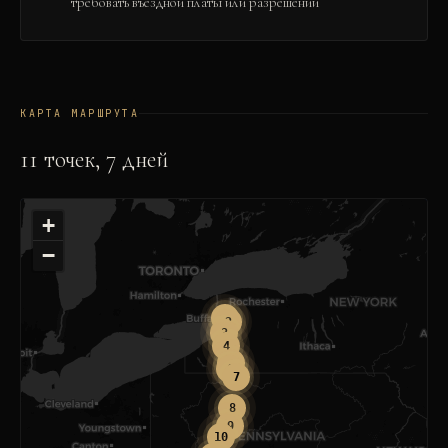
требовать въездной платы или разрешений
КАРТА МАРШРУТА
11
точек,
7
дней
+
−
1
2
3
4
5
6
7
8
9
10