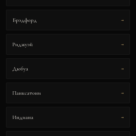
Брэдфорд
→
Риджуэй
→
Дюбуа
→
Панксатони
→
Индиана
→