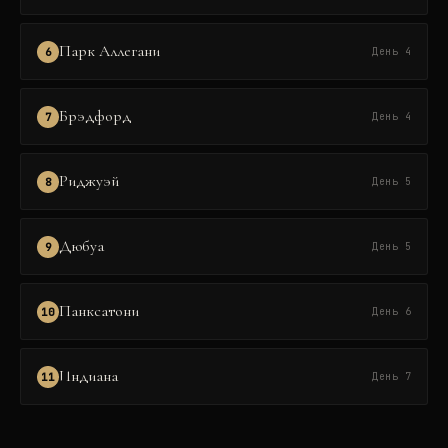
Парк Аллегани
6
День 4
Брэдфорд
7
День 4
Риджуэй
8
День 5
Дюбуа
9
День 5
Панксатони
10
День 6
Индиана
11
День 7