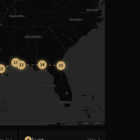
12
14
13
15
11
©
OSM
©
CARTO
Блайт
4
нь 1–2
День 2