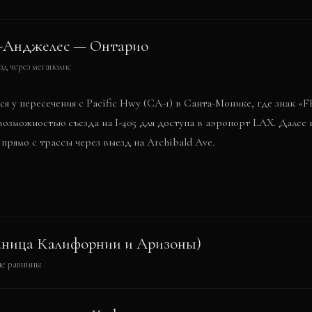
-Анджелес — Онтарио
зд через мегаполис
 у пересечения с Pacific Hwy (CA-1) в Санта-Монике, где знак «
озможностью съезда на I-405 для доступа в аэропорт LAX. Далее
н прямо с трассы через выезд на Archibald Ave.
аница Калифорнии и Аризоны)
ые равнины