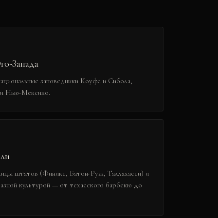
го-Запада
ациональные заповедники Коуфа и Сибола,
 и Нью-Мексико.
ели
ицы штатов (Финикс, Батон-Руж, Таллахасси) и
разной культурой — от техасского барбекю до