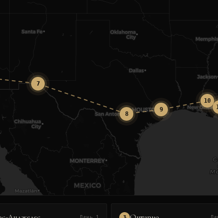
7
10
9
8
ос-Анджелес
Онтарио
3
День 1
Де