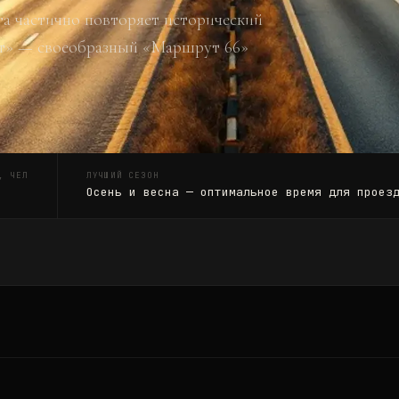
а частично повторяет исторический
т» — своеобразный «Маршрут 66»
, ЧЕЛ
ЛУЧШИЙ СЕЗОН
Осень и весна — оптимальное время для проез