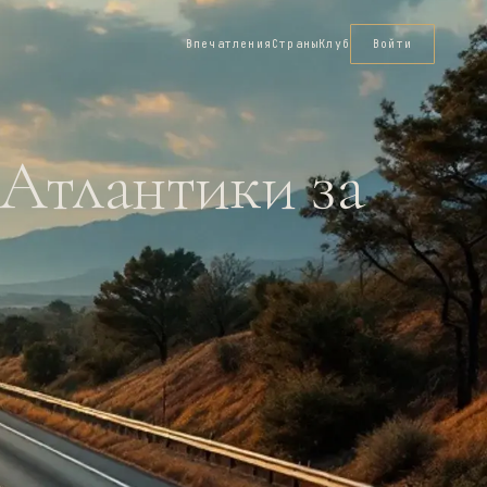
Впечатления
Страны
Клуб
Войти
 Атлантики за