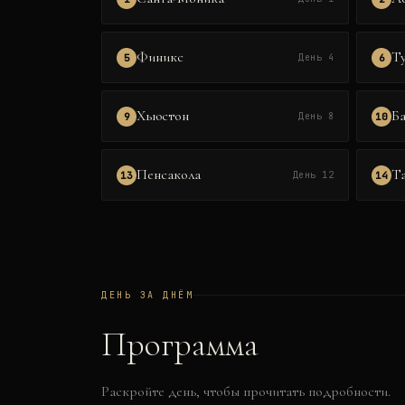
Финикс
Т
5
6
День 4
Хьюстон
Б
9
10
День 8
Пенсакола
Та
13
14
День 12
ДЕНЬ ЗА ДНЁМ
Программа
Раскройте день, чтобы прочитать подробности.