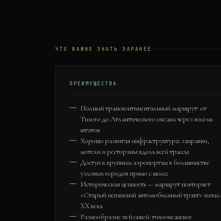
ЧТО ВАЖНО ЗНАТЬ ЗАРАНЕЕ
ПРЕИМУЩЕСТВА
Полный трансконтинентальный маршрут: от
Тихого до Атлантического океана через восемь
штатов
Хорошо развитая инфраструктура: заправки,
мотели и рестораны вдоль всей трассы
Доступ к крупным аэропортам в большинстве
узловых городов прямо с шоссе
Историческая ценность — маршрут повторяет
«Старый испанский автомобильный тракт» начал
XX века
Разнообразие пейзажей: тихоокеанское