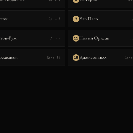
усон
Эль-Пасо
7
День 5
атон-Руж
Новый Орлеан
11
День 9
Д
ллахасси
Джексонвилл
15
День 12
День