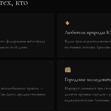
ех, кто
🌵
Любители природы Ю
это федеральная автострада
Вдоль трассы расположены н
ми по всей длине.
пустынные пейзажи Аризоны
🏙️
Городские исследоват
 автомобильного тракта» —
Маршрут связывает три стол
Сан-Диего, предшественника
десяток крупных городов с 
каджунской кухни Луизианы.