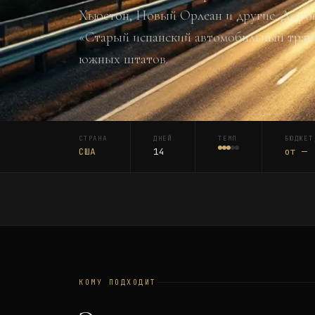
Хьюстон, Новый Орлеан и другие. Дорог
«Старый испанский автомобильный трак
южных штатов.
СТРАНА
ДНЕЙ
ТЕМП
БЮДЖЕТ
США
14
от
—
КОМУ ПОДХОДИТ