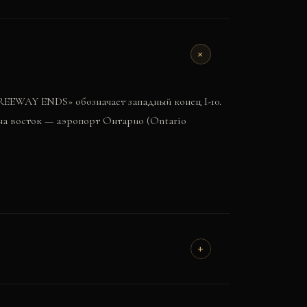
+
FREEWAY ENDS» обозначает западный конец I-10.
 на восток — аэропорт Онтарио (Ontario
+