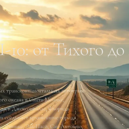
23 июня 2026 г.
-10: от Тихого до
ых трансконтинентальных автотрасс
го океана в Санта-Монике,
ья в Джексонвилле, Флорида.
и соединяет крупнейшие города
, Финикс, Эль-Пасо, Сан-Антонио,