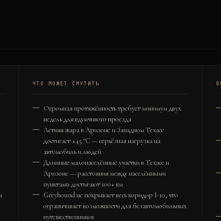
ЧТО МОЖЕТ СМУТИТЬ
О
Огромная протяжённость требует минимум двух
недель для вдумчивого проезда
Летняя жара в Аризоне и Западном Техасе
достигает +45 °C — серьёзная нагрузка на
автомобиль и людей
Длинные малонаселённые участки в Техасе и
Аризоне — расстояния между населёнными
пунктами достигают 100+ км
а
Greyhound не покрывает весь коридор I-10, что
ограничивает возможности для безавтомобильных
путешественников