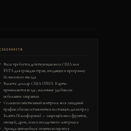
СОБЕННОСТИ
Виза: требуется действующая виза США или
ESTA для граждан стран, входящих в программу
безвизового въезда
Валюта: доллар США (USD). Карты
принимаются везде, наличные удобны на
небольших заправках
Сельскохозяйственный контроль: весь западный
трафик обязан остановиться на станции досмотра у
Блайта (Калифорния) — запрещён ввоз фруктов,
овощей, дров, сена и посадочного материала
Аренда автомобиля: пункты возврата в