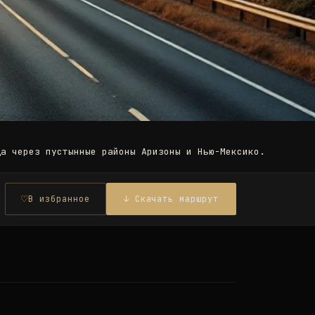
да через пустынные районы Аризоны и Нью-Мексико. Летом в
♡
В избранное
↓ Скачать маршрут