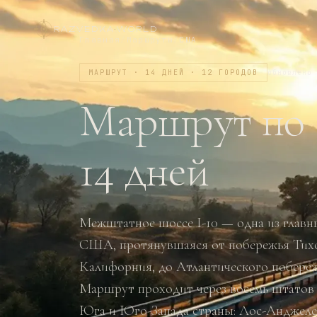
RAZVEDKA
·
WORLD
Главная
/
Маршруты
/
США
МАРШРУТ · 14 ДНЕЙ · 12 ГОРОДОВ
обновлено
Маршрут по I
14 дней
Межштатное шоссе I-10 — одна из главн
США, протянувшаяся от побережья Тихо
Калифорния, до Атлантического побереж
Маршрут проходит через восемь штатов 
Юга и Юго-Запада страны: Лос-Анджелес