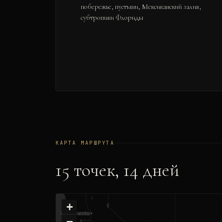
побережье, пустыни, Мексиканский залив,
субтропики Флориды
КАРТА МАРШРУТА
15
точек,
14
дней
+
−