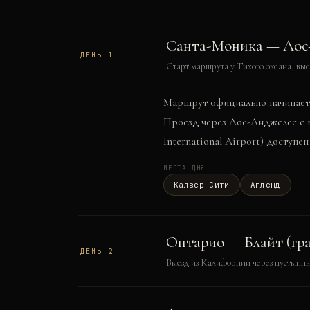
Санта-Моника — Лос
ДЕНЬ
1
Старт маршрута у Тихого океана, вые
Маршрут официально начинается
Проезд через Лос-Анджелес с в
International Airport) доступе
МЕСТА ДНЯ
Калвер-Сити
Апленд
Онтарио — Блайт (гр
ДЕНЬ
2
Выезд из Калифорнии через пустынн