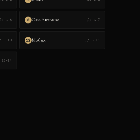
Сан-Антонио
8
День 6
День 7
Мобил
12
ень 10
День 11
 13–14