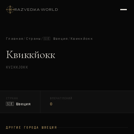
RAZVEDKA
·
WORLD
Главная
/
Страны
/
🇸🇪
Швеция
/
Квиккйокк
Квиккйокк
KVIKKJOKK
СТРАНА
ВПЕЧАТЛЕНИЙ
🇸🇪
Швеция
0
ДРУГИЕ ГОРОДА
ШВЕЦИЯ