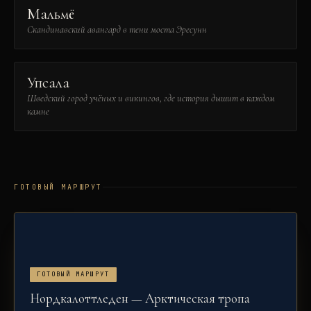
Мальмё
Скандинавский авангард в тени моста Эресунн
Упсала
Шведский город учёных и викингов, где история дышит в каждом
камне
ГОТОВЫЙ МАРШРУТ
ГОТОВЫЙ МАРШРУТ
Нордкалоттледен — Арктическая тропа