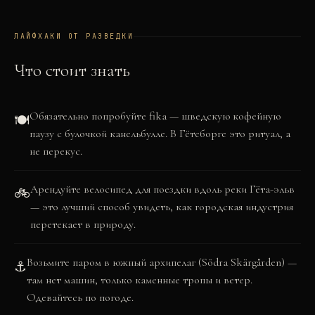
−
ЛАЙФХАКИ ОТ РАЗВЕДКИ
Что стоит знать
Обязательно попробуйте fika — шведскую кофейную
🍽️
паузу с булочкой канельбулле. В Гётеборге это ритуал, а
не перекус.
Арендуйте велосипед для поездки вдоль реки Гёта-эльв
🚲
— это лучший способ увидеть, как городская индустрия
перетекает в природу.
Возьмите паром в южный архипелаг (Södra Skärgården) —
⚓
там нет машин, только каменные тропы и ветер.
Одевайтесь по погоде.