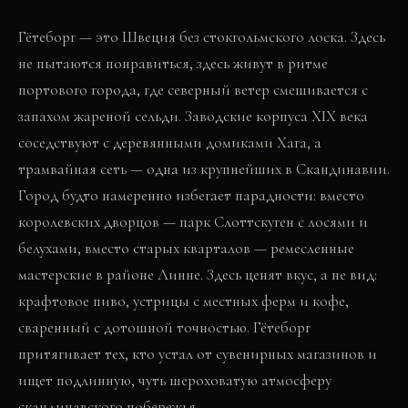
Гётеборг — это Швеция без стокгольмского лоска. Здесь
не пытаются понравиться, здесь живут в ритме
портового города, где северный ветер смешивается с
запахом жареной сельди. Заводские корпуса XIX века
соседствуют с деревянными домиками Хага, а
трамвайная сеть — одна из крупнейших в Скандинавии.
Город будто намеренно избегает парадности: вместо
королевских дворцов — парк Слоттскуген с лосями и
белухами, вместо старых кварталов — ремесленные
мастерские в районе Линне. Здесь ценят вкус, а не вид:
крафтовое пиво, устрицы с местных ферм и кофе,
сваренный с дотошной точностью. Гётеборг
притягивает тех, кто устал от сувенирных магазинов и
ищет подлинную, чуть шероховатую атмосферу
скандинавского побережья.