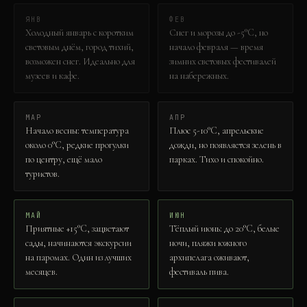
ЯНВ
ФЕВ
Холодный январь с коротким
Снег и морозы до -5°C, но
световым днём, город тихий,
начало февраля — время
возможен снег. Идеально для
зимних световых фестивалей
музеев и кафе.
на набережных.
МАР
АПР
Начало весны: температура
Плюс 5-10°C, апрельские
около 0°C, редкие прогулки
дожди, но появляется зелень в
по центру, ещё мало
парках. Тихо и спокойно.
туристов.
МАЙ
ИЮН
Приятные +15°C, зацветают
Тёплый июнь: до 20°C, белые
сады, начинаются экскурсии
ночи, пляжи южного
на паромах. Один из лучших
архипелага оживают,
месяцев.
фестиваль пива.