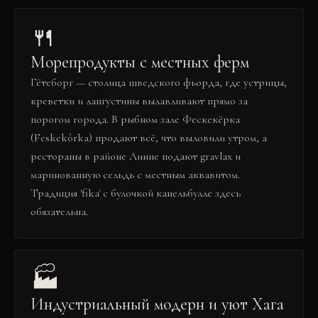
🍴
Морепродукты с местных ферм
Гётеборг — столица шведского фьорда, где устрицы,
креветки и лангустины вылавливают прямо за
порогом города. В рыбном зале Фескекёрка
(Feskekôrka) продают всё, что выловили утром, а
рестораны в районе Линне подают gravlax и
маринованную сельдь с местным аквавитом.
Традиция 'fika' с булочкой канельбулле здесь
обязательна.
🏭
Индустриальный модерн и уют Хага