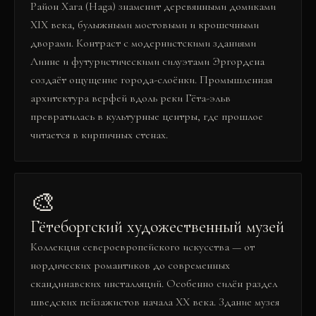
Район Хага (Haga) знаменит деревянными домиками
XIX века, булыжными мостовыми и крошечными
дворами. Контраст с модернистскими зданиями
Линне и футуристическими силуэтами Эргордена
создаёт ощущение города-слоёнки. Промышленная
архитектура верфей вдоль реки Гёта-эльв
превратилась в культурные центры, где прошлое
читается в кирпичных стенах.
🎨
Гётеборгский художественный музей
Коллекция североевропейского искусства — от
нордических романтиков до современных
скандинавских инсталляций. Особенно силён раздел
шведских пейзажистов начала XX века. Здание музея