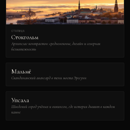
СТОЛИЦА
Стокгольм
Архипелаг контрастов: средневековье, дизайн и северная
безмятежность
Мальмё
Скандинавский авангард в тени моста Эресунн
Упсала
Шведский город учёных и викингов, где история дышит в каждом
камне