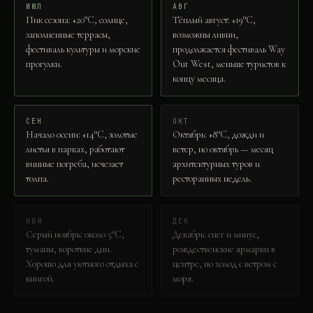
ИЮЛ
АВГ
Пик сезона: +20°C, солнце,
Тёплый август: +19°C,
заполненные террасы,
возможны ливни,
фестиваль культуры и морские
продолжается фестиваль Way
прогулки.
Out West, меньше туристов к
концу месяца.
СЕН
ОКТ
Начало осени: +14°C, золотые
Октябрь: +8°C, дожди и
листья в парках, работают
ветер, но октябрь — месяц
винные погреба, исчезает
архитектурных туров и
толпа.
ресторанных недель.
НОЯ
ДЕК
Серый ноябрь: около 5°C,
Декабрь: снег и минус,
туманы, короткие дни.
рождественские ярмарки в
Хорошо для уютного отдыха с
центре, но холод с ветром с
книгой.
моря.