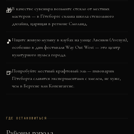
В качестве сувенира возьмите стекло от местных
🎁
мастеров — в Гётеборге сильна школа стекольного
дизайна, царящая в регионе Смоланд.
Ищите живую музыку в клубах на улице Авенюн (Avenyn),
🎵
особенно в дни фестиваля Way Out West — это центр
культурного пульса города.
Попробуйте местный крафтовый эль — пивоварни
🍺
Гётеборга славятся экспериментами с хмелем, не хуже,
чем в Бергене или Копенгагене.
ГДЕ ОСТАНОВИТЬСЯ
Районы города