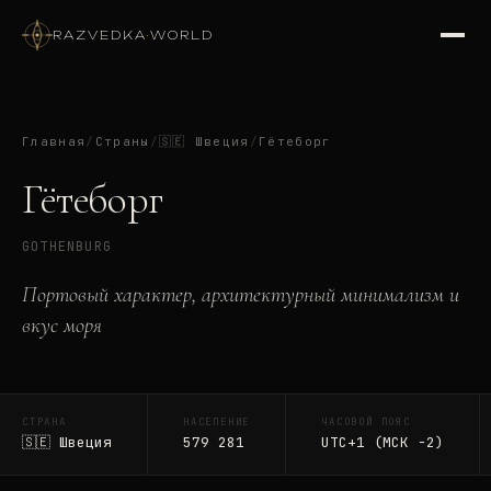
RAZVEDKA
·
WORLD
Главная
/
Страны
/
🇸🇪
Швеция
/
Гётеборг
Гётеборг
GOTHENBURG
Портовый характер, архитектурный минимализм и
вкус моря
СТРАНА
НАСЕЛЕНИЕ
ЧАСОВОЙ ПОЯС
🇸🇪
Швеция
579 281
UTC+1 (МСК −2)