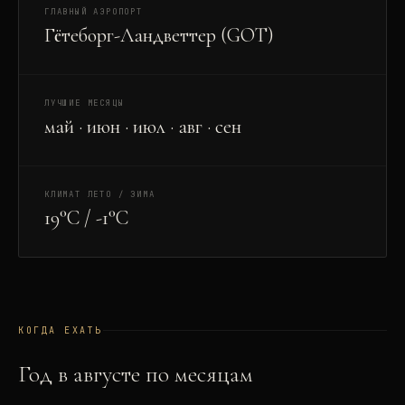
ГЛАВНЫЙ АЭРОПОРТ
Гётеборг-Ландветтер (GOT)
ЛУЧШИЕ МЕСЯЦЫ
май · июн · июл · авг · сен
КЛИМАТ ЛЕТО / ЗИМА
19°C / -1°C
КОГДА ЕХАТЬ
Год в
август
е по месяцам