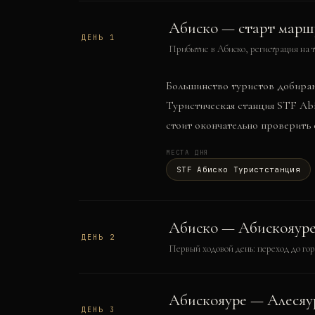
Абиско — старт марш
ДЕНЬ
1
Прибытие в Абиско, регистрация на 
Большинство туристов добираю
Туристическая станция STF Abis
стоит окончательно проверить 
МЕСТА ДНЯ
STF Абиско Туристстанция
Абиско — Абискояур
ДЕНЬ
2
Первый ходовой день: переход до го
Абискояуре — Алесяу
ДЕНЬ
3