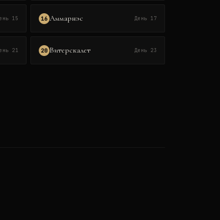
Аммарнэс
16
ень 15
День 17
Витерскалет
20
ень 21
День 23