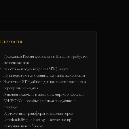
СОБЕННОСТИ
Гражданам России для въезда в Швецию требуется
шенгенская виза
Валюта — шведская крона (SEK); карты
принимают не все хижины, наличные желательны
Членство в STF даёт скидки на ночлег в хижинах и
переправы на лодках
Лапония включена в список Всемирного наследия
ЮНЕСКО — особые правила поведения на
природе
Вертолётные трансферы возможны через
Lapplandsflyg и Fiskeflyg — актуально при
эвакуации или заброске