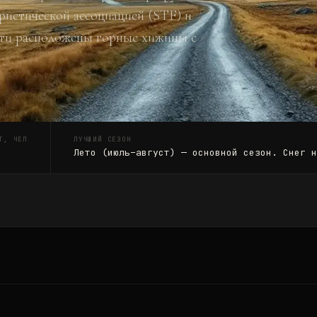
ристической ассоциацией (STF) и
пути расположены горные хижины с
Т, ЧЕЛ
ЛУЧШИЙ СЕЗОН
Лето (июль–август) — основной сезон. Снег 