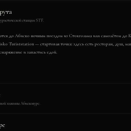
рута
туристической станции STF.
тся до Абиско ночным поездом из Стокгольма или самолётом до 
ko Turiststation — стартовая точка: здесь есть ресторан, душ, м
снаряжение и запастись едой.
е
рной хижины Абискояуре.
ре