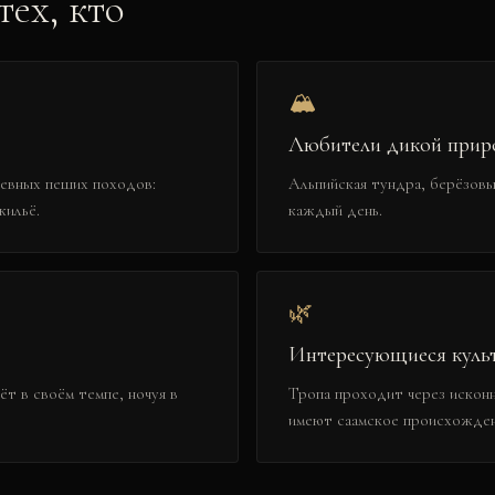
ех, кто
🏔️
Любители дикой при
евных пеших походов:
Альпийская тундра, берёзовы
жильё.
каждый день.
🌿
Интересующиеся культ
т в своём темпе, ночуя в
Тропа проходит через искон
имеют саамское происхожден