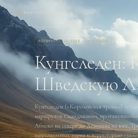
RAZVEDKA
·
WORLD
Главная
/
Маршруты
/
Швеция
МАРШРУТ · 30 ДНЕЙ · 2 ГОРОДА
обновлено
13
Кунгследен: 
Шведскую Ла
Кунгследен («Королевская тропа») — од
маршрутов Скандинавии, протянувшийс
Абиско на севере до Хемавана на юге. Т
национальных парка и территорию саам