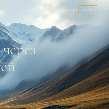
Впечатления
Страны
Клуб
Войти
 через
ней