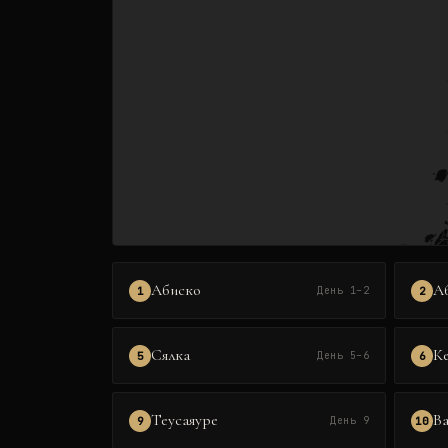
Абиско
А
1
2
День 1–2
Сялка
К
5
6
День 5–6
Теусаяуре
В
9
10
День 9