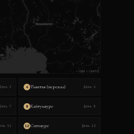
©
OSM
©
CARTO
Тьяктья (перевал)
4
День 3
День 4
Кайтумяуре
8
День 7
День 8
Ситояуре
12
ень 11
День 12