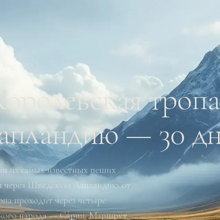
 июня 2026 г.
Королевская тропа
пландию — 30 д
ин из самых известных пеших
я через Шведскую Лапландию от
ропа проходит через четыре
ского народа — Сápmi. Маршрут