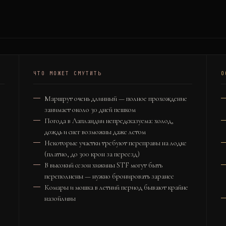
ЧТО МОЖЕТ СМУТИТЬ
О
Маршрут очень длинный — полное прохождение
занимает около 30 дней пешком
Погода в Лапландии непредсказуема: холод,
дождь и снег возможны даже летом
Некоторые участки требуют переправы на лодке
(платно, до 300 крон за переезд)
В высокий сезон хижины STF могут быть
переполнены — нужно бронировать заранее
Комары и мошка в летний период бывают крайне
назойливы