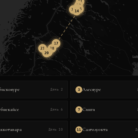
11
12
13
16
15
14
17
21
18
19
20
бискояуре
Алесяуре
3
День 2
ебнекайсе
Синги
7
День 6
аккотавара
Салтолуокта
11
День 10
Д