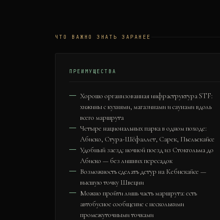
ЧТО ВАЖНО ЗНАТЬ ЗАРАНЕЕ
ПРЕИМУЩЕСТВА
Хорошо организованная инфраструктура STF:
хижины с кухнями, магазинами и саунами вдоль
всего маршрута
Четыре национальных парка в одном походе:
Абиско, Стура-Шёфаллет, Сарек, Пьельекайсе
Удобный заезд: ночной поезд из Стокгольма до
Абиско — без лишних пересадок
Возможность сделать детур на Кебнекайсе —
высшую точку Швеции
Можно пройти лишь часть маршрута: есть
автобусное сообщение с несколькими
промежуточными точками