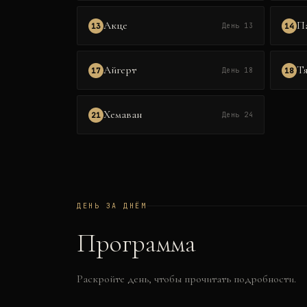
Акце
П
13
14
День 13
Айгерт
Т
17
18
День 18
Хемаван
21
День 24
ДЕНЬ ЗА ДНЁМ
Программа
Раскройте день, чтобы прочитать подробности.