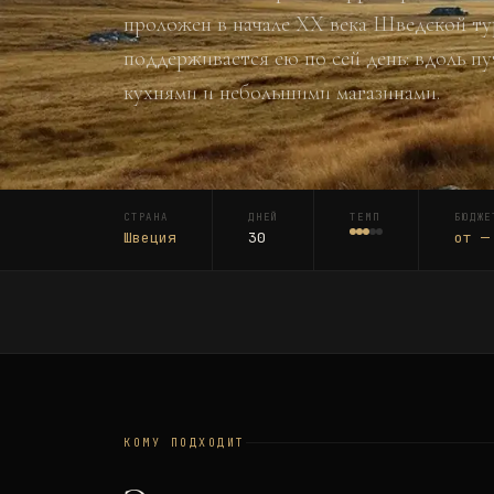
проложен в начале XX века Шведской ту
поддерживается ею по сей день: вдоль 
кухнями и небольшими магазинами.
СТРАНА
ДНЕЙ
ТЕМП
БЮДЖЕ
Швеция
30
от
—
КОМУ ПОДХОДИТ