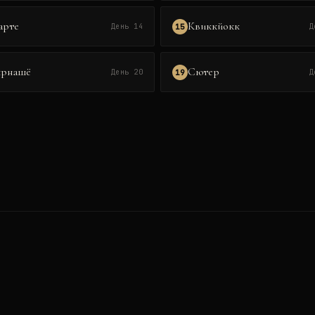
арте
Квиккйокк
15
День 14
Д
ярнашё
Сютер
19
День 20
Д