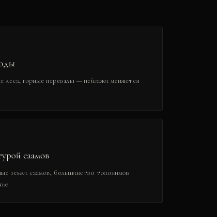
роды
е леса, горные перевалы — пейзажи меняются
урой саамов
ные земли саамов, большинство топонимов
ие.