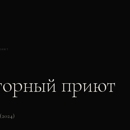
риют
горный приют
(2024)