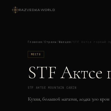
RAZVEDKA
·
WORLD
Главная
/
Страны
/
Швеция
/
STF Актсе горный п
МЕСТО
STF Актсе 
STF AKTSE MOUNTAIN CABIN
Кухня, большой магазин, лодка 300 крон 