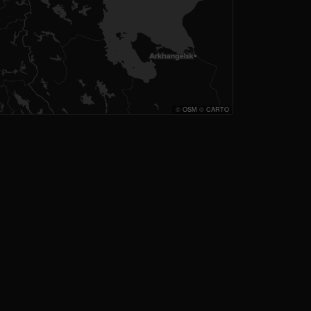
©
OSM
©
CARTO