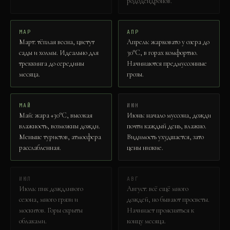
рододендронов.
МАР
АПР
Март: тёплая весна, цветут
Апрель: жарковато у озера до
сады и холмы. Идеально для
30°C, в горах комфортно.
треккинга до середины
Начинаются предмуссонные
месяца.
грозы.
МАЙ
ИЮН
Май: жара +30°C, высокая
Июнь: начало муссона, дожди
влажность, возможны дожди.
почти каждый день, влажно.
Меньше туристов, атмосфера
Видимость ухудшается, зато
расслабленная.
цены низкие.
ИЮЛ
АВГ
Июль: пик дождливого
Август: всё ещё много
сезона, много грязи и
дождей, но бывают просветы.
москитов. Горы скрыты
Начинает проясняться к
облаками.
концу месяца.