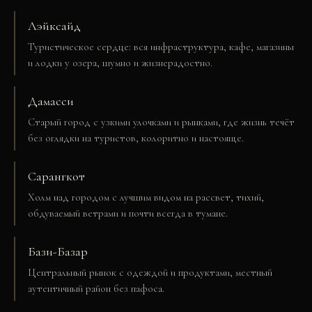
Лэйксайд
Туристическое сердце: вся инфраструктура, кафе, магазины
и лодки у озера, шумно и жизнерадостно.
Дамасси
Старый город с узкими улочками и рынками, где жизнь течёт
без оглядки на туристов, колоритно и настояще.
Сарангкот
Холм над городом с лучшим видом на рассвет, тихий,
обдуваемый ветрами и почти всегда в тумане.
Бази-Базар
Центральный рынок с одеждой и продуктами, местный
аутентичный район без пафоса.