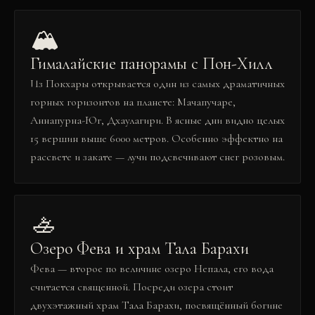
🏔️
Гималайские панорамы с Пон-Хилл
Из Покхары открывается один из самых драматичных
горных горизонтов на планете: Мачапучаре,
Аннапурна-Юг, Дхаулагири. В ясные дни видно целых
15 вершин выше 6000 метров. Особенно эффектно на
рассвете и закате — лучи подсвечивают снег розовым.
🚣
Озеро Фева и храм Тала Барахи
Фева — второе по величине озеро Непала, его вода
считается священной. Посреди озера стоит
двухэтажный храм Тала Барахи, посвящённый богине