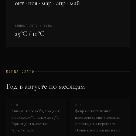
окт · ноя · мар · апр · май
КЛИМАТ ЛЕТО / ЗИМА
25°C / 10°C
КОГДА ЕХАТЬ
Год в
август
е по месяцам
ЯНВ
ФЕВ
Январь: ясное небо, холодные
Февраль: постепенное
утра около 0°C, днём до 15°C.
потепление, ещё возможны
Горы видны идеально,
снегопады на перевалах.
туристов мало.
Начинается сезон цветения