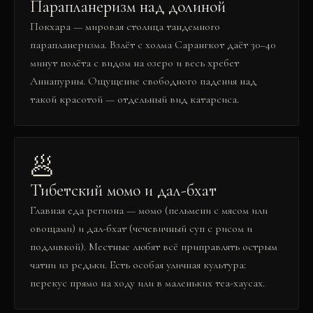
Парапланеризм над долиной
Покхара — мировая столица тандемного
парапланеризма. Взлёт с холма Сарангкот даёт 30–40
минут полёта с видом на озеро и весь хребет
Аннапурны. Ощущение свободного падения над
такой красотой — отдельный вид катарсиса.
🥟
Тибетский момо и дал-бхат
Главная еда региона — момо (пельмени с мясом или
овощами) и дал-бхат (чечевичный суп с рисом и
подливкой). Местные любят всё приправлять острым
чатни из редьки. Есть особая уличная культура:
перекус прямо на ходу или в маленьких теа-хаусах.