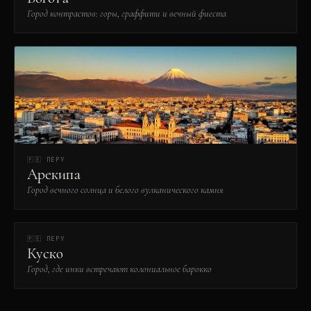
Город контрастов: горы, граффити и вечный фиеста
🇵🇪
ПЕРУ
Арекипа
Город вечного солнца и белого вулканического камня
🇵🇪
ПЕРУ
Куско
Город, где инки встречают колониальное барокко