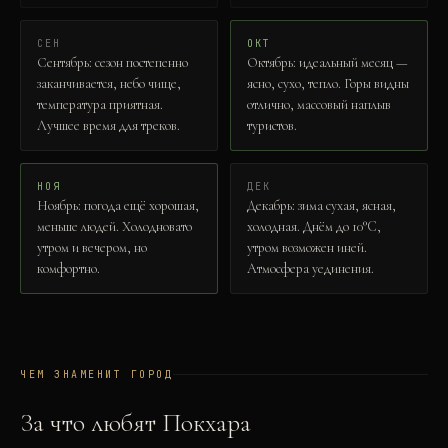
СЕН
ОКТ
Сентябрь: сезон постепенно
Октябрь: идеальный месяц —
заканчивается, небо чище,
ясно, сухо, тепло. Горы видны
температура приятная.
отлично, массовый наплыв
Лучшее время для треков.
туристов.
НОЯ
ДЕК
Ноябрь: погода ещё хорошая,
Декабрь: зима сухая, ясная,
меньше людей. Холодновато
холодная. Днём до 10°C,
утром и вечером, но
утром возможен иней.
комфортно.
Атмосфера уединения.
ЧЕМ ЗНАМЕНИТ ГОРОД
За что любят
Покхара