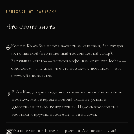
−
ЛАЙФХАКИ ОТ РАЗВЕДКИ
Что стоит знать
Кофе в Колумбии пьют маленькими чашками, без сахара
☕
или с панелой (неочищенный тростниковый сахар).
Заказывай «tinto» — черный кофе, или «café con leche» —
с молоком. И не жди, что его подадут с печеньем — это
местный минимализм.
В Ла-Канделарии ходи пешком — машины там почти не
🚶
проедут. Но вечером выбирай главные улицы с
движением: район контрастный. Надень кроссовки и
готовься к крутым подъемам из-за высоты.
Уличное такси в Боготе — рулетка. Лучше заказывай
🚕