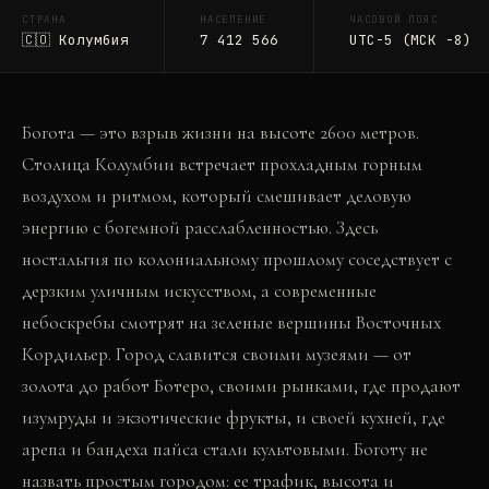
СТРАНА
НАСЕЛЕНИЕ
ЧАСОВОЙ ПОЯС
🇨🇴
Колумбия
7 412 566
UTC-5 (МСК −8)
Богота — это взрыв жизни на высоте 2600 метров.
Столица Колумбии встречает прохладным горным
воздухом и ритмом, который смешивает деловую
энергию с богемной расслабленностью. Здесь
ностальгия по колониальному прошлому соседствует с
дерзким уличным искусством, а современные
небоскребы смотрят на зеленые вершины Восточных
Кордильер. Город славится своими музеями — от
золота до работ Ботеро, своими рынками, где продают
изумруды и экзотические фрукты, и своей кухней, где
арепа и бандеха пайса стали культовыми. Боготу не
назвать простым городом: ее трафик, высота и