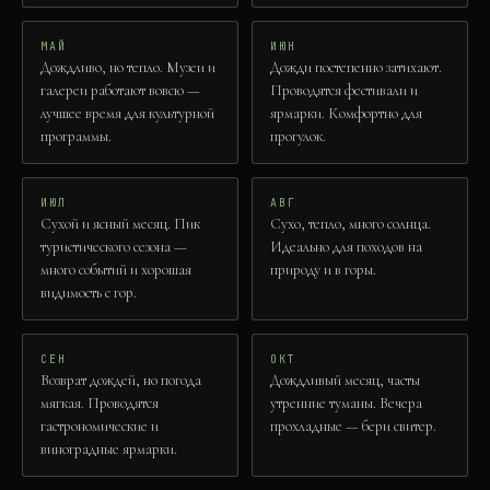
МАЙ
ИЮН
Дождливо, но тепло. Музеи и
Дожди постепенно затихают.
галереи работают вовсю —
Проводятся фестивали и
лучшее время для культурной
ярмарки. Комфортно для
программы.
прогулок.
ИЮЛ
АВГ
Сухой и ясный месяц. Пик
Сухо, тепло, много солнца.
туристического сезона —
Идеально для походов на
много событий и хорошая
природу и в горы.
видимость с гор.
СЕН
ОКТ
Возврат дождей, но погода
Дождливый месяц, часты
мягкая. Проводятся
утренние туманы. Вечера
гастрономические и
прохладные — бери свитер.
виноградные ярмарки.