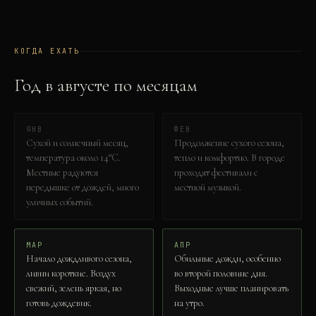
КОГДА ЕХАТЬ
Год в
август
е по месяцам
ЯНВ
ФЕВ
Сухой и солнечный месяц,
Продолжение сухого сезона,
температура около 14°C.
тепло и комфортно. В городе
Местные радуются
проходят фестивали с
передышке от дождей, много
местной музыкой.
уличных событий.
МАР
АПР
Начало дождливого сезона,
Обильные дожди, особенно
ливни короткие. Воздух
во второй половине дня.
свежий, зелень яркая, но
Выходные лучше планировать
готовь дождевик.
на утро.