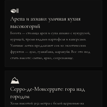
🍛
Арепа и ахиако: уличная кухня
высокогорий
Богота — столица ареп и супа ахиако с кукурузой,
курицей, тремя видами картофеля и каперсами.
Уличные лотки предлагают сок из экзотических
фруктов — луло, гуанабана, маракуйя. Все это под
стать высоте: сытно, ярко, согревающе.
⛰️
Серро-де-Монсеррате: гора над
городом
Холм высотой 3152 метра с белой церковью на