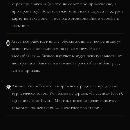
через приложения (но это не совет про приложение, а
про практику). Водители часто не знают адреса — держи
карту на телефоне. И всегда договаривайся о тарифе в
часы пик.
Здесь всё работает иначе: обеды длинные, встречи могут
⌚
начинаться с опозданием на 15–20 минут. Но не
расслабляйся — бизнес-партнеры ждут пунктуальности от
иностранцев. Высота и влажность расслабляют быстрее,
чем ты привык.
Английский в Боготе по-прежнему редок за пределами
🌍
туристических зон. Учи базовые фразы: «la cuenta» (счет),
«gracias», «por favor». Местные высоко ценят попытку
говорить по-испански — и охотнее помогают.