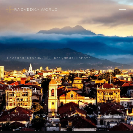
RAZVEDKA
·
WORLD
Главная
/
Страны
/
🇨🇴
Колумбия
/
Богота
СТОЛИЦА
Богота
BOGOTÁ
Город контрастов: горы, граффити и вечный фиеста