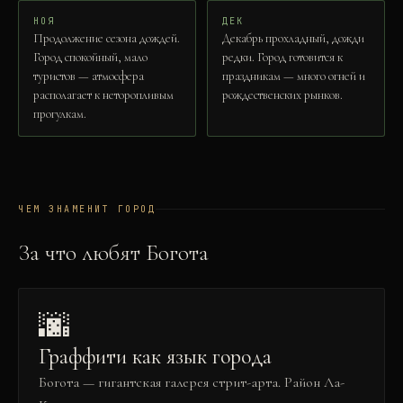
НОЯ
ДЕК
Продолжение сезона дождей.
Декабрь прохладный, дожди
Город спокойный, мало
редки. Город готовится к
туристов — атмосфера
праздникам — много огней и
располагает к неторопливым
рождественских рынков.
прогулкам.
ЧЕМ ЗНАМЕНИТ ГОРОД
За что любят
Богота
🌆
Граффити как язык города
Богота — гигантская галерея стрит-арта. Район Ла-