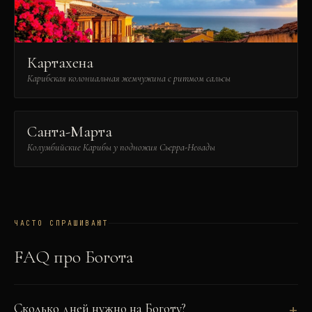
Картахена
Карибская колониальная жемчужина с ритмом сальсы
Санта-Марта
Колумбийские Карибы у подножия Сьерра-Невады
ЧАСТО СПРАШИВАЮТ
FAQ про
Богота
Сколько дней нужно на Боготу?