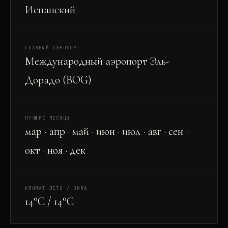
Испанский
ГЛАВНЫЙ АЭРОПОРТ
Международный аэропорт Эль-
Дорадо (BOG)
ЛУЧШИЕ МЕСЯЦЫ
мар · апр · май · июн · июл · авг · сен ·
окт · ноя · дек
КЛИМАТ ЛЕТО / ЗИМА
14°C / 14°C