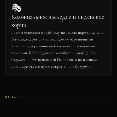
🎭
Колониальное наследие и индейские
корни
Богота основана в 1538 году на землях народа муиска.
Ла-Канделария сохранила дома с черепичными
крышами, деревянными балконами и мощеными
улочками. В Кафедральном соборе и дворце Сан-
Карлосе — дух испанской Империи, а на площади
Боливара бьется пульс современной Колумбии.
НА КАРТЕ
©
OSM
©
CARTO
+