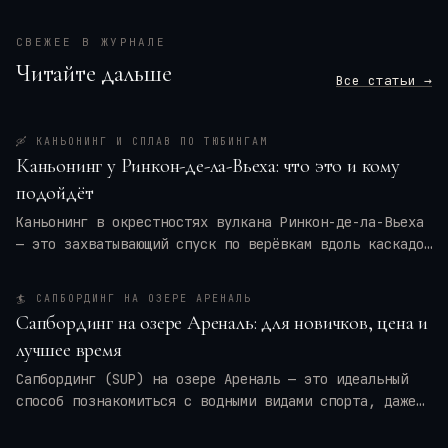
СВЕЖЕЕ В ЖУРНАЛЕ
Читайте дальше
Все статьи →
🛶
КАНЬОНИНГ И СПЛАВ ПО ТЮБИНГАМ
Каньонинг у Ринкон-де-ла-Вьеха: что это и кому
подойдёт
Каньонинг в окрестностях вулкана Ринкон-де-ла-Вьеха
— это захватывающий спуск по верёвкам вдоль каскадов
воды, прыжки в природные бассейны и преодоление
узких ущелий. Для кого это приключение — для
🏄
САПБОРДИНГ НА ОЗЕРЕ АРЕНАЛЬ
новичков или только для профи? Мы разберём программу
Сапбординг на озере Ареналь: для новичков, цена и
тура, требования к физической форме, оптимальные
лучшее время
месяцы и актуальные цены на 2026 год. Вы также
получите практические советы по экипировке и
Сапбординг (SUP) на озере Ареналь — это идеальный
безопасности, чтобы ваше путешествие в
Коста-Рику
способ познакомиться с водными видами спорта, даже
оставило только восторг.
если вы новичок. Спокойные воды, панорамные виды на
вулкан Ареналь и тропические леса создают уникальную