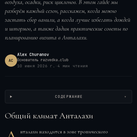
воздуха, осадки, риск циклонов. В этом гайде мы
разберём каждый сезон, расскажем, когда можно
застать сбор ванили, а когда лучше избегать дождей
и штормов, а также дадим практические советы по
планированию визита в
Анталахи
.
Alex Churanov
Основатель razvedka.club
AC
10 июня 2026 г.
·
4
мин чтения
Wikimedia / Earth Science and Remote Sensing Unit, Lyndon B. Johnson
Space Center, CC0
СОДЕРЖАНИЕ
▾
Общий климат Анталахи
нталахи находится в зоне тропического