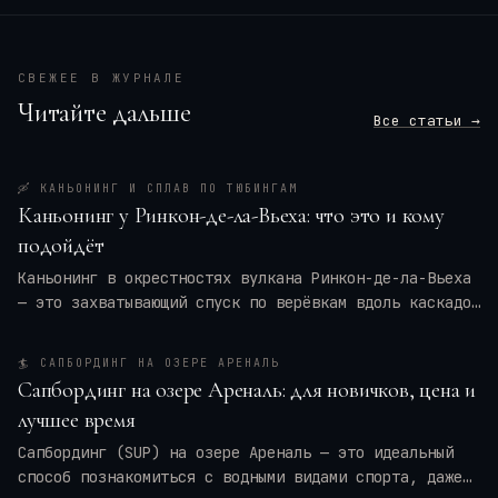
СВЕЖЕЕ В ЖУРНАЛЕ
Читайте дальше
Все статьи →
🛶
КАНЬОНИНГ И СПЛАВ ПО ТЮБИНГАМ
Каньонинг у Ринкон-де-ла-Вьеха: что это и кому
подойдёт
Каньонинг в окрестностях вулкана Ринкон-де-ла-Вьеха
— это захватывающий спуск по верёвкам вдоль каскадов
воды, прыжки в природные бассейны и преодоление
узких ущелий. Для кого это приключение — для
🏄
САПБОРДИНГ НА ОЗЕРЕ АРЕНАЛЬ
новичков или только для профи? Мы разберём программу
Сапбординг на озере Ареналь: для новичков, цена и
тура, требования к физической форме, оптимальные
лучшее время
месяцы и актуальные цены на 2026 год. Вы также
получите практические советы по экипировке и
Сапбординг (SUP) на озере Ареналь — это идеальный
безопасности, чтобы ваше путешествие в
Коста-Рику
способ познакомиться с водными видами спорта, даже
оставило только восторг.