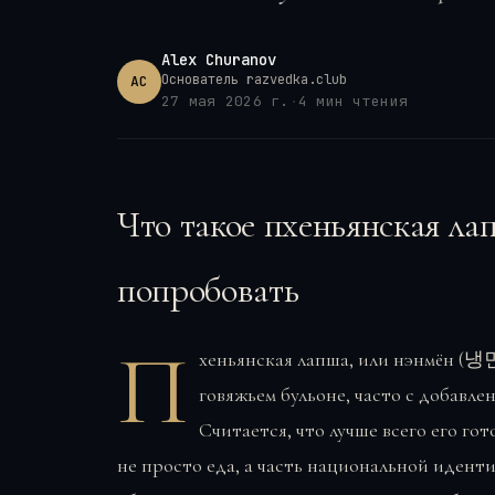
Alex Churanov
Основатель razvedka.club
AC
27 мая 2026 г.
·
4
мин чтения
Что такое пхеньянская лап
попробовать
П
хеньянская лапша, или нэнмён (냉면
говяжьем бульоне, часто с добавле
Считается, что лучше всего его го
не просто еда, а часть национальной идент