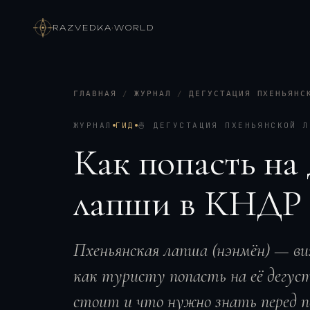
RAZVEDKA
·
WORLD
ГЛАВНАЯ
/
ЖУРНАЛ
/
ДЕГУСТАЦИЯ ПХЕНЬЯНС
ЖУРНАЛ
ГИД
🍜
ДЕГУСТАЦИЯ ПХЕНЬЯНСКОЙ Л
Как попасть на
лапши в КНДР
Пхеньянская лапша (нэнмён) — ви
как туристу попасть на её дегус
стоит и что нужно знать перед п