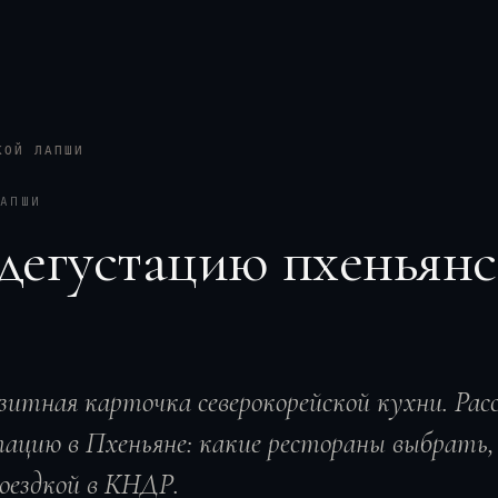
КОЙ ЛАПШИ
АПШИ
 дегустацию пхеньян
зитная карточка северокорейской кухни. Рас
тацию в Пхеньяне: какие рестораны выбрать,
оездкой в КНДР.