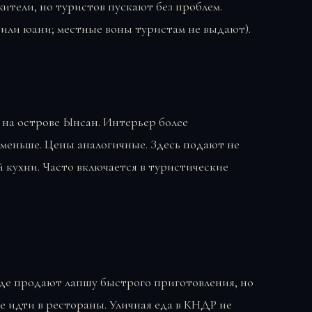
ители, но туристов пускают без проблем.
 или юани; местные воны туристам не выдают).
 на острове Ынсан. Интерьер более
 меньше. Цены аналогичные. Здесь подают не
й кухни. Часто включается в туристические
где продают лапшу быстрого приготовления, но
 идти в рестораны. Уличная еда в КНДР не