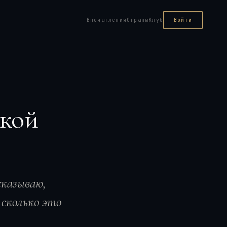
Впечатления
Страны
Клуб
Войти
ской
сказываю,
 сколько это