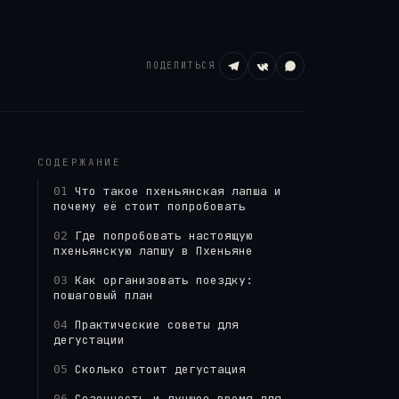
ПОДЕЛИТЬСЯ
Wikimedia / Nicor, CC BY-SA
СОДЕРЖАНИЕ
Что такое пхеньянская лапша и
01
почему её стоит попробовать
Где попробовать настоящую
02
пхеньянскую лапшу в Пхеньяне
Как организовать поездку:
03
пошаговый план
Практические советы для
04
дегустации
Сколько стоит дегустация
05
Сезонность и лучшее время для
06