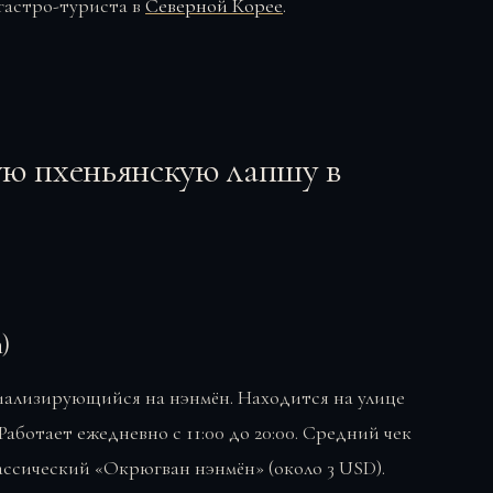
гастро-туриста в
Северной Корее
.
ую пхеньянскую лапшу в
)
иализирующийся на нэнмён. Находится на улице
аботает ежедневно с 11:00 до 20:00. Средний чек
ассический «Окрюгван нэнмён» (около 3 USD).