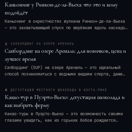
Каньонинг у Ринкон-де-ла-Вьеха: что это и кому
подойдёт
Каньонинг в окрестностях вулкана Ринкон-де-ла-Вьеха
— это захватывающий спуск по верёвкам вдоль каскадов
воды, прыжки в природные бассейны и преодоление
узких ущелий. Для кого это приключение — для
🏄
САПБОРДИНГ НА ОЗЕРЕ АРЕНАЛЬ
новичков или только для профи? Мы разберём программу
Сапбординг на озере Ареналь: для новичков, цена и
тура, требования к физической форме, оптимальные
лучшее время
месяцы и актуальные цены на 2026 год. Вы также
получите практические советы по экипировке и
Сапбординг (SUP) на озере Ареналь — это идеальный
безопасности, чтобы ваше путешествие в
Коста-Рику
способ познакомиться с водными видами спорта, даже
оставило только восторг.
если вы новичок. Спокойные воды, панорамные виды на
вулкан Ареналь и тропические леса создают уникальную
🍫
ДЕГУСТАЦИЯ МЕСТНОГО ШОКОЛАДА В КОСТА-РИКЕ
атмосферу. В этой статье я расскажу, сколько стоят
Какао-тур в Пуэрто-Вьехо: дегустация шоколада и
туры и аренда досок, когда лучше всего ехать, чтобы
как выбрать ферму
избежать ветра и дождей, и как подготовиться к
первому выходу на SUP. Вы узнаете всё, чтобы
Какао-туры в Пуэрто-Вьехо — это возможность своими
спланировать идеальный день на воде в Ла-Фортуне.
глазами увидеть, как из горьких бобов рождается
любимое лакомство. На карибском побережье Коста-Рики