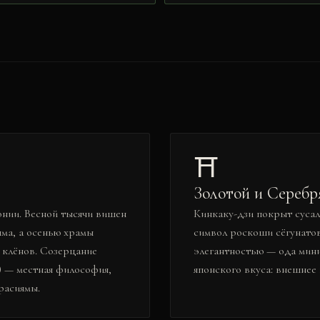
⛩️
Золотой и Сереб
онии. Весной тысячи вишен
Кинкаку-дзи покрыт суса
яма, а осенью храмы
символ роскоши сёгунатов
 клёнов. Созерцание
элегантностью — ода мини
) — местная философия,
японского вкуса: внешнее
расиямы.