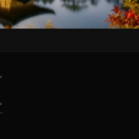
ы
ы
—