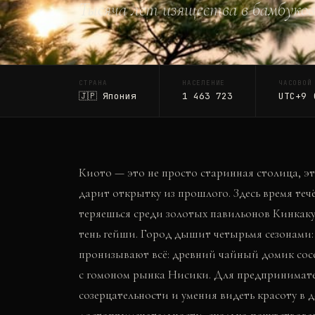
Тысяча лет изящества в бамбуко
СТРАНА
НАСЕЛЕНИЕ
ЧАСОВОЙ
🇯🇵
Япония
1 463 723
UTC+9 
Киото — это не просто старинная столица, э
дарит открытку из прошлого. Здесь время теч
теряешься среди золотых павильонов Кинкаку-
тень гейши. Город дышит четырьмя сезонами:
пронизывают всё: древний чайный домик сосе
с гомоном рынка Нисики. Для предпринимате
созерцательности и умения видеть красоту в д