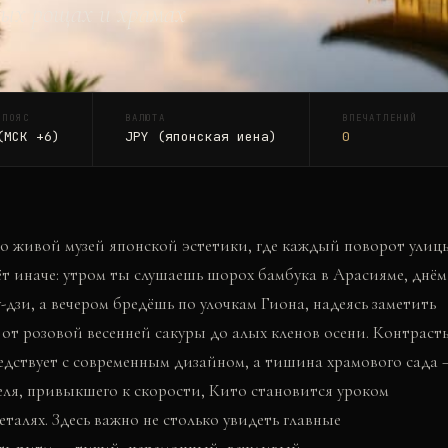
вых рощах и храмах
 ПОЯС
ВАЛЮТА
ВПЕЧАТЛЕНИЙ
(МСК +6)
JPY (японская иена)
0
то живой музей японской эстетики, где каждый поворот улиц
ёт иначе: утром ты слушаешь шорох бамбука в Арасияме, днём
дзи, а вечером бредёшь по улочкам Гиона, надеясь заметить
 от розовой весенней сакуры до алых кленов осени. Контраст
дствует с современным дизайном, а тишина храмового сада 
ля, привыкшего к скорости, Кито становится уроком
еталях. Здесь важно не столько увидеть главные