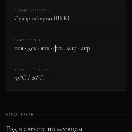
ГЛАВНЫЙ АЭРОПОРТ
Суварнабхуми (BKK)
ЛУЧШИЕ МЕСЯЦЫ
ноя · дек · янв · фев · мар · апр
КЛИМАТ ЛЕТО / ЗИМА
35°C / 26°C
КОГДА ЕХАТЬ
Год в
август
е по месяцам