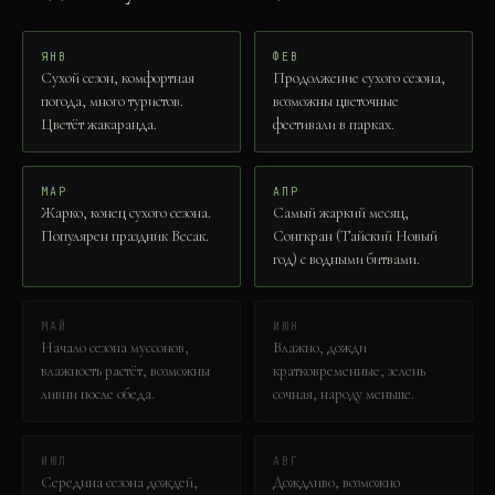
ЯНВ
ФЕВ
Сухой сезон, комфортная
Продолжение сухого сезона,
погода, много туристов.
возможны цветочные
Цветёт жакаранда.
фестивали в парках.
МАР
АПР
Жарко, конец сухого сезона.
Самый жаркий месяц,
Популярен праздник Весак.
Сонгкран (Тайский Новый
год) с водными битвами.
МАЙ
ИЮН
Начало сезона муссонов,
Влажно, дожди
влажность растёт, возможны
кратковременные, зелень
ливни после обеда.
сочная, народу меньше.
ИЮЛ
АВГ
Середина сезона дождей,
Дождливо, возможно