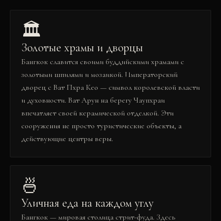
🏛️
Золотые храмы и дворцы
Бангкок славится своими буддийскими храмами с
золотыми шпилями и мозаикой. Императорский
дворец с Ват Пхра Кео — символ королевской власти
и духовности. Ват Арун на берегу Чаупхраи
впечатляет своей керамической отделкой. Эти
сооружения не просто туристические объекты, а
действующие центры веры.
🍜
Уличная еда на каждом углу
Бангкок — мировая столица стрит-фуда. Здесь