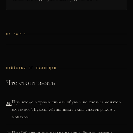
НА КАРТЕ
©
OSM
©
CARTO
+
−
ЛАЙФХАКИ ОТ РАЗВЕДКИ
Что стоит знать
При входе в храмы снимай обувь и не касайся монахов
🙏
или статуй Будды. Женщинам нельзя сидеть рядом с
монахом.
Пробуй стрит-фуд только на оживлённых лотках с