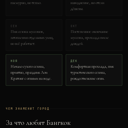
пасмурно, но тепло.
наводнение, но отели
дёшевы.
СЕН
ОКТ
Пик сезона муссонов,
Постепенное окончание
затопления отдельных улиц,
муссона, прохлада после
но всё работает.
дождей.
НОЯ
ДЕК
Начало сухого сезона,
Комфортная прохлада, пик
приятно, праздник Лои
туристического сезона,
Кратонг с огнями на воде.
рождественские огни.
ЧЕМ ЗНАМЕНИТ ГОРОД
За что любят
Бангкок