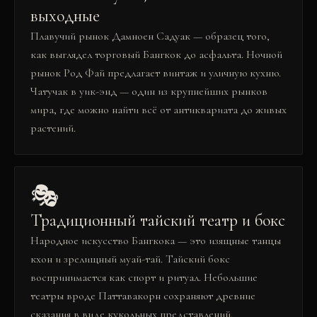
выходные
Плавучий рынок Дамноен Садуак — образец того,
как выглядел торговый Бангкок до асфальта. Ночной
рынок Род Фай предлагает винтаж и уличную кухню.
Чатучак в уик-энд — один из крупнейших рынков
мира, где можно найти всё от антиквариата до живых
растений.
🎭
Традиционный тайский театр и бокс
Народное искусство Бангкока — это изящные танцы
кхон и зрелищный муай-тай. Тайский бокс
воспринимается как спорт и ритуал. Небольшие
театры вроде Паттавакорн сохраняют древние
сказания в виде кукольных представлений.