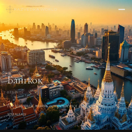
RAZVEDKA
·
WORLD
Главная
/
Страны
/
🇹🇭
Таиланд
/
Бангкок
СТОЛИЦА
Бангкок
BANGKOK
Где уличная жизнь встречается с золотыми
храмами