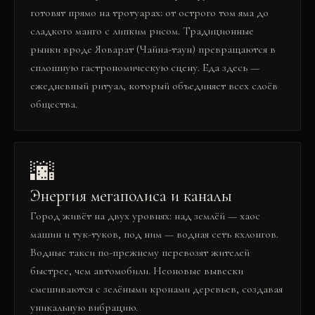
готовят прямо на тротуарах: от острого том яма до
сладкого манго с липким рисом. Традиционные
рынки вроде Яоварат (Чайна-таун) превращаются в
сплошную гастрономическую сцену. Еда здесь —
ежедневный ритуал, который объединяет всех слоёв
общества.
🌆
Энергия мегаполиса и каналы
Город живёт на двух уровнях: над землёй — хаос
машин и тук-туков, под ним — водная сеть кхлонгов.
Водные такси по-прежнему перевозят жителей
быстрее, чем автомобили. Неоновые вывески
смешиваются с зелёными кронами деревьев, создавая
уникальную вибрацию.