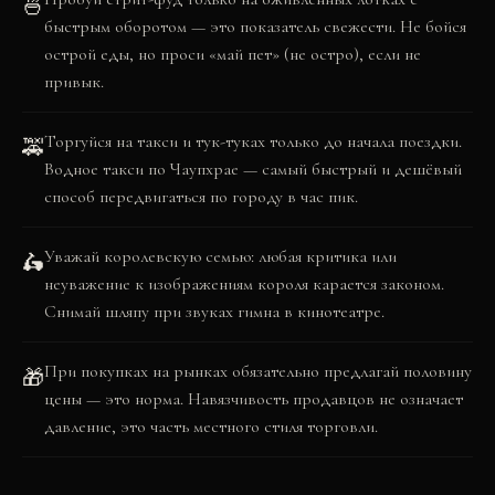
🍜
быстрым оборотом — это показатель свежести. Не бойся
острой еды, но проси «май пет» (не остро), если не
привык.
Торгуйся на такси и тук-туках только до начала поездки.
🚕
Водное такси по Чаупхрае — самый быстрый и дешёвый
способ передвигаться по городу в час пик.
Уважай королевскую семью: любая критика или
🛵
неуважение к изображениям короля карается законом.
Снимай шляпу при звуках гимна в кинотеатре.
При покупках на рынках обязательно предлагай половину
🎁
цены — это норма. Навязчивость продавцов не означает
давление, это часть местного стиля торговли.