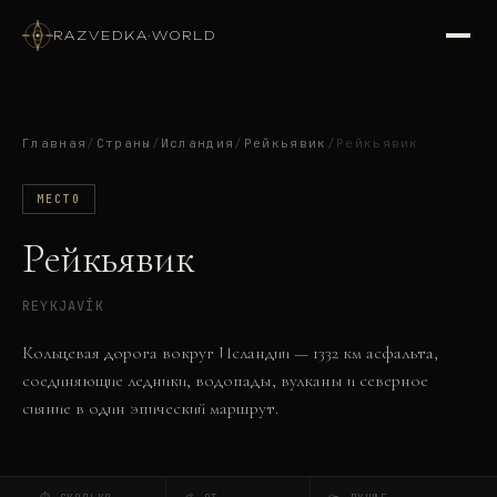
RAZVEDKA
·
WORLD
Главная
/
Страны
/
Исландия
/
Рейкьявик
/
Рейкьявик
МЕСТО
Рейкьявик
REYKJAVÍK
Кольцевая дорога вокруг Исландии — 1332 км асфальта,
соединяющие ледники, водопады, вулканы и северное
сияние в один эпический маршрут.