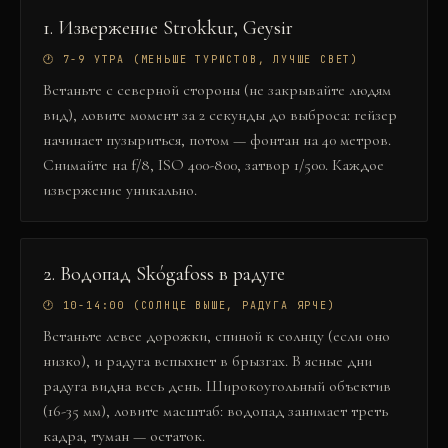
1
.
Извержение Strokkur, Geysir
🕐
7-9 УТРА (МЕНЬШЕ ТУРИСТОВ, ЛУЧШЕ СВЕТ)
Встаньте с северной стороны (не закрывайте людям
вид), ловите момент за 2 секунды до выброса: гейзер
начинает пузыриться, потом — фонтан на 40 метров.
Снимайте на f/8, ISO 400-800, затвор 1/500. Каждое
извержение уникально.
2
.
Водопад Skógafoss в радуге
🕐
10-14:00 (СОЛНЦЕ ВЫШЕ, РАДУГА ЯРЧЕ)
Встаньте левее дорожки, спиной к солнцу (если оно
низко), и радуга вспыхнет в брызгах. В ясные дни
радуга видна весь день. Широкоугольный объектив
(16-35 мм), ловите масштаб: водопад занимает треть
кадра, туман — остаток.