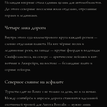
Исландия впервые стала единым целым для автомобилистов.
До этого северные поселения жили отдельно, отрезанные
горами и ледниками.
Четыре лика дороги
Внутри этого 1332-километрового круга каждый регион —
словно отдельная планета. На юге чёрные пески и
ледниковые реки, на западе — крутые фьорды и водопады
Снайфелльсnеса, на севере — арктические пейзажи и кит-
вотчинг в Акюрейри, на востоке — безлюдные плато и
серные гейзеры.
Северное сияние на асфальте
Туристы едят по Route 1 не только за день, но и за ночью.
Между сентябрём и апрелем дорога становится идеальной
охотничьей тропой для Aurora Borealis — нужно лишь