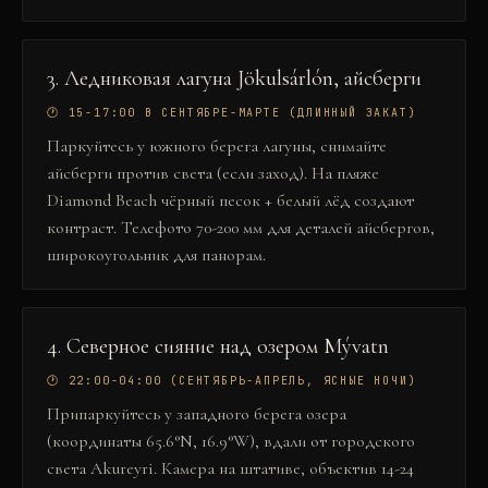
3
.
Ледниковая лагуна Jökulsárlón, айсберги
🕐
15-17:00 В СЕНТЯБРЕ-МАРТЕ (ДЛИННЫЙ ЗАКАТ)
Паркуйтесь у южного берега лагуны, снимайте
айсберги против света (если заход). На пляже
Diamond Beach чёрный песок + белый лёд создают
контраст. Телефото 70-200 мм для деталей айсбергов,
широкоугольник для панорам.
4
.
Северное сияние над озером Mývatn
🕐
22:00-04:00 (СЕНТЯБРЬ-АПРЕЛЬ, ЯСНЫЕ НОЧИ)
Припаркуйтесь у западного берега озера
(координаты 65.6°N, 16.9°W), вдали от городского
света Akureyri. Камера на штативе, объектив 14-24