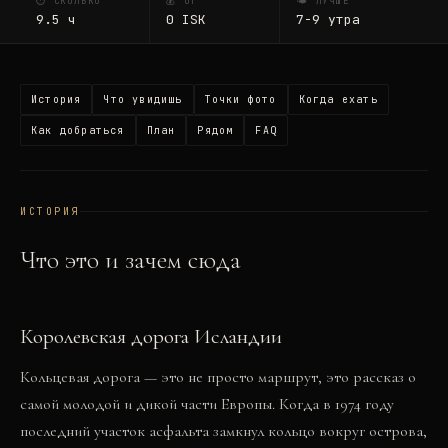
⏱ СКОЛЬКО
💰 ОТ
🌤 ЛУЧШЕ
9.5
ч
0
ISK
7-9 утра
История
Что увидишь
Точки фото
Когда ехать
Как добраться
План
Рядом
FAQ
ИСТОРИЯ
Что это и зачем сюда
Королевская дорога Исландии
Кольцевая дорога — это не просто маршрут, это рассказ о
самой молодой и дикой части Европы. Когда в 1974 году
последний участок асфальта замкнул кольцо вокруг острова,