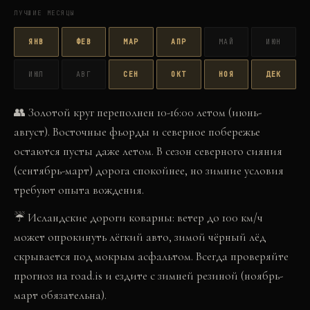
ЛУЧШИЕ МЕСЯЦЫ
ЯНВ
ФЕВ
МАР
АПР
МАЙ
ИЮН
ИЮЛ
АВГ
СЕН
ОКТ
НОЯ
ДЕК
👥
Золотой круг переполнен 10-16:00 летом (июнь-
август). Восточные фьорды и северное побережье
остаются пусты даже летом. В сезон северного сияния
(сентябрь-март) дорога спокойнее, но зимние условия
требуют опыта вождения.
☔
Исландские дороги коварны: ветер до 100 км/ч
может опрокинуть лёгкий авто, зимой чёрный лёд
скрывается под мокрым асфальтом. Всегда проверяйте
прогноз на road.is и ездите с зимней резиной (ноябрь-
март обязательна).