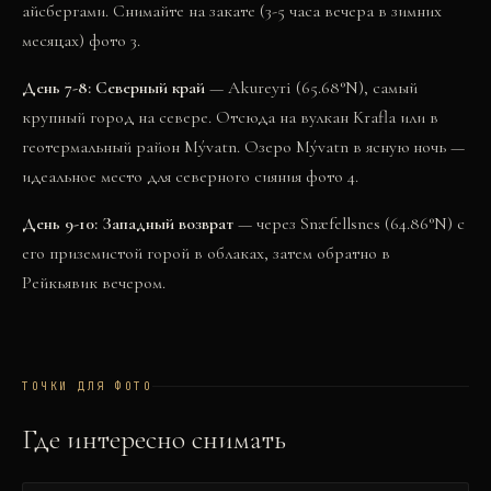
айсбергами. Снимайте на закате (3-5 часа вечера в зимних
месяцах)
фото 3
.
День 7-8: Северный край
— Akureyri (65.68°N), самый
крупный город на севере. Отсюда на вулкан Krafla или в
геотермальный район Mývatn. Озеро Mývatn в ясную ночь —
идеальное место для северного сияния
фото 4
.
День 9-10: Западный возврат
— через Snæfellsnes (64.86°N) с
его приземистой горой в облаках, затем обратно в
Рейкьявик вечером.
ТОЧКИ ДЛЯ ФОТО
Где интересно снимать