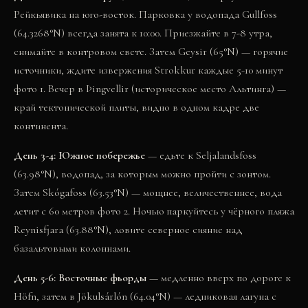
Рейкьявика на юго-восток. Парковка у водопада Gullfoss
(64.3268°N) всегда занята к 10:00. Приезжайте в 7-8 утра,
снимайте в контровом свете. Затем Geysir (65°N) — горячие
источники, ждите извержения Strokkur каждые 5-10 минут
фото 1
. Вечер в Þingvellir (историческое место Альтинга) —
край тектонической плиты, видно в одном кадре две
континента.
День 3-4: Южное побережье
— едьте к Seljalandsfoss
(63.98°N), водопад, за которым можно пройти с зонтом.
Затем Skógafoss (63.53°N) — мощнее, величественнее, вода
летит с 60 метров
фото 2
. Ночью паркуйтесь у чёрного пляжа
Reynisfjara (63.88°N), ловите северное сияние над
базальтовыми колоннами.
День 5-6: Восточные фьорды
— медленно вверх по дороге к
Höfn, затем в Jökulsárlón (64.04°N) — ледниковая лагуна с