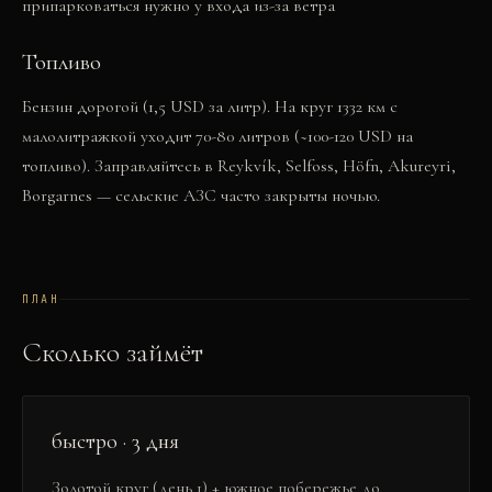
припарковаться нужно у входа из-за ветра
Топливо
Бензин дорогой (1,5 USD за литр). На круг 1332 км с
малолитражкой уходит 70-80 литров (~100-120 USD на
топливо). Заправляйтесь в Reykvík, Selfoss, Höfn, Akureyri,
Borgarnes — сельские АЗС часто закрыты ночью.
ПЛАН
Сколько займёт
быстро · 3 дня
Золотой круг (день 1) + южное побережье до