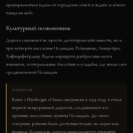
припарковаться вдали от городских огней и ждать зелёного
танца на небе.
Культурный позвоночник
Дорога связывает не просто достопримечательности, но и
три четверти населения Исландии: Рейкьявик, Акюрейри,
Хафнарфьёрдюр. Вдоль маршрута разбросаны музеи
викингов, геотермальные бассейны и усадьбы, где жили саги
средневековой Исландии.
ХРОНОЛОГИЯ
Route 1 (Þjóðvegur 1) была завершена в 1974 году и стала
первой непрерывной дорогой, соединившей все
крупные населённые пункты Исландии. До этого
северные районы были доступны только по морю или
пешком. Кольцевая дорога символизирует открытие