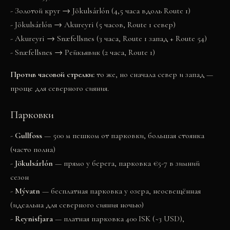
- Золотой круг → Jökulsárlón (4,5 часа вдоль Route 1)
- Jökulsárlón → Akureyri (5 часов, Route 1 север)
- Akureyri → Snæfellsnes (3 часа, Route 1 запад + Route 54)
- Snæfellsnes → Рейкьявик (2 часа, Route 1)
Против часовой стрелки:
то же, но сначала север и запад —
проще для северного сияния.
Парковки
-
Gullfoss
— 500 м пешком от парковки, большая стоянка
(часто полна)
-
Jökulsárlón
— прямо у берега, парковка €5-7 в зимний
сезон
-
Mývatn
— бесплатная парковка у озера, неосвещённая
(идеальна для северного сияния ночью)
-
Reynisfjara
— платная парковка 400 ISK (~3 USD),