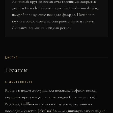
Лентивый круг со всеми ответвлениями: закрытые
дороги F-roads на плато, вулканы Landmannalaugar,
подробное изучение каждого фьорда. Ночёвка в
глухих местах, охота на северное сияние и закаты.
Считайте 2-3 дня на каждый регион.
ДОСТУП
Нюансы
♿ ДОСТУПНОСТЬ
Route 1 в целом доступна для пожилых: асфальт везде,
короткие прогулки до главных видов (максимум 1 км).
Водопад Gullfoss
— слегка в гору 500 м, поручни на
последнем участке.
Jökulsárlón
— ледниковую лагуну видно