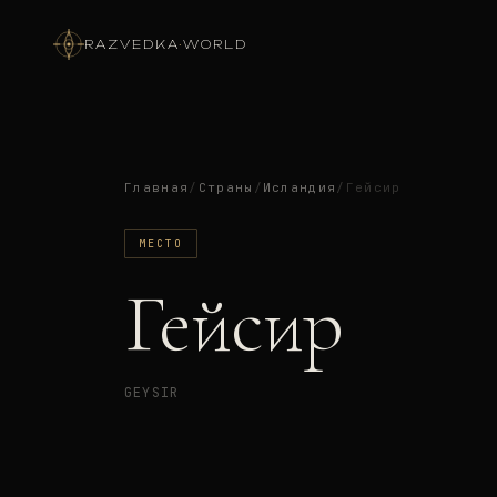
RAZVEDKA
·
WORLD
Главная
/
Страны
/
Исландия
/
Гейсир
МЕСТО
Гейсир
GEYSIR