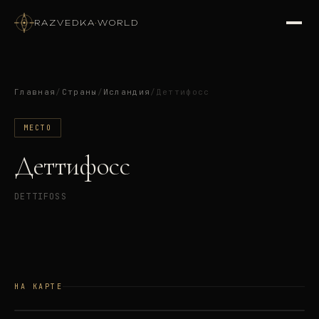
RAZVEDKA
·
WORLD
Главная
/
Страны
/
Исландия
/
Деттифосс
МЕСТО
Деттифосс
DETTIFOSS
НА КАРТЕ
©
OSM
©
CARTO