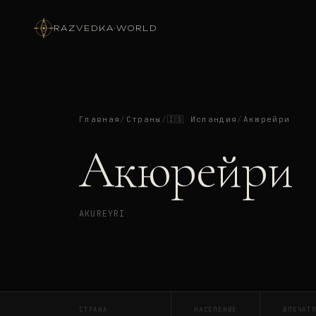
RAZVEDKA
·
WORLD
Главная
/
Страны
/
🇮🇸
Исландия
/
Акюрейри
Акюрейри
AKUREYRI
СТРАНА
НАСЕЛЕНИЕ
ВПЕЧАТ